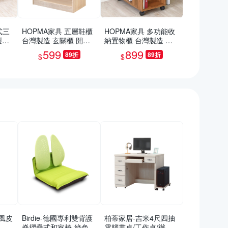
式三
HOPMA家具 五層鞋櫃
HOPMA家具 多功能收
製造
台灣製造 玄關櫃 開放
納置物櫃 台灣製造 桌
關櫃
收納櫃 置物邊櫃 鞋架-
櫃 沙發邊櫃 滑輪 美背-
599
899
89折
89折
$
$
深2
寬60 X 深32 X 高79.5c
寬30 x深60x高69cm
m
風皮
Birdie-德國專利雙背護
柏蒂家居-吉米4尺四抽
(單
脊摺疊式和室椅-綠色-4
電腦書桌/工作桌/辦公