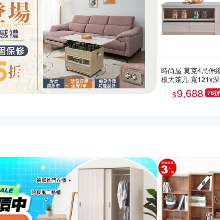
時尚屋 莫克4尺伸
板大茶几 寬121x深
高52.6公分-台灣製
9,688
76折
$
組裝/茶几
推薦活動