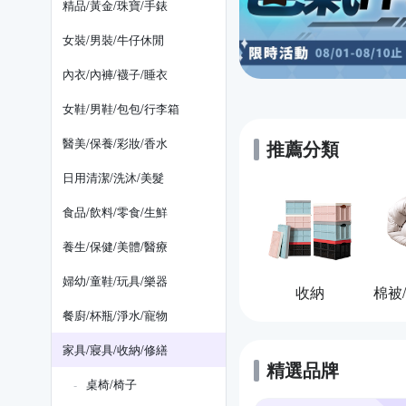
精品/黃金/珠寶/手錶
女裝/男裝/牛仔休閒
內衣/內褲/襪子/睡衣
女鞋/男鞋/包包/行李箱
醫美/保養/彩妝/香水
推薦分類
日用清潔/洗沐/美髮
食品/飲料/零食/生鮮
養生/保健/美體/醫療
婦幼/童鞋/玩具/樂器
收納
餐廚/杯瓶/淨水/寵物
家具/寢具/收納/修繕
精選品牌
桌椅/椅子