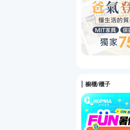
櫥櫃/櫃子
的優惠