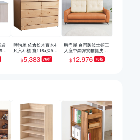
縮岩
時尚屋 佐倉松木實木4
時尚屋 台灣製波士頓三
60x
尺六斗櫃 寬116x深58x
人座中鋼彈簧貓抓皮沙
/免
高76cm
發 免運免組(共10色)
5,383
12,976
76折
76折
$
$