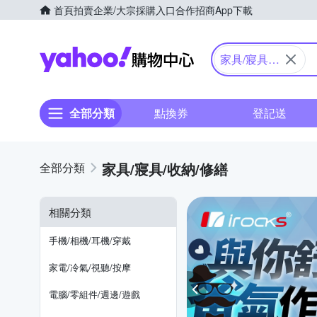
首頁
拍賣
企業/大宗採購入口
合作招商
App下載
Yahoo購物中心
家具/寢具/
收納/修繕
全部分類
點換券
登記送
家具/寢具/收納/修繕
相關分類
手機/相機/耳機/穿戴
家電/冷氣/視聽/按摩
電腦/零組件/週邊/遊戲