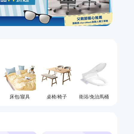
床包/寢具
桌椅/椅子
衛浴/免治馬桶