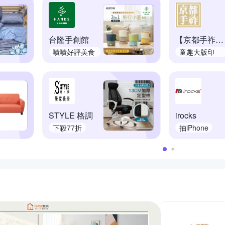
台隆手創館
【京都手祚】日系
嘖嘖好評美食
童趣大版印
鍋
花，A
STYLE 格調
irocks
下殺77折
抽iPhone
推薦活動