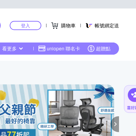
購物車
帳號綁定送
登入
看更多
uniopen 聯名卡
超贈點