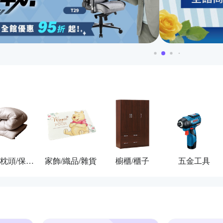
棉被/枕頭/保潔墊
家飾/織品/雜貨
櫥櫃/櫃子
五金工具