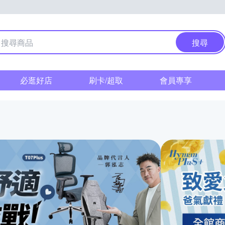
搜尋
必逛好店
刷卡/超取
會員專享