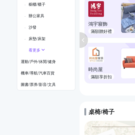
櫥櫃/櫃子
辦公家具
鴻宇寢飾
沙發
滿額贈好禮
床墊/床架
看更多
運動/戶外/休閒/健身
時尚屋
機車/導航/汽車百貨
滿額享折扣
圖書/票券/影音/文具
桌椅/椅子
的優惠