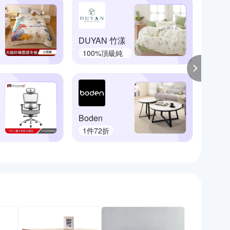
DUYAN 竹漾
DB夢
100%頂級純
輕盈
棉
Boden
ONE
1件72折
下殺7