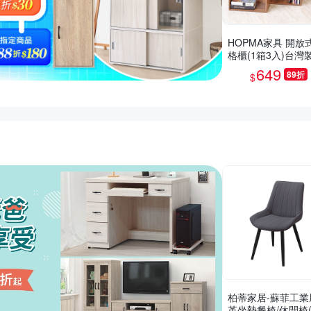
HOPMA家具 開放
格櫃(1箱3入)台灣
收納置物櫃 儲藏玄
649
89折
$
展示空櫃-寬40.5 x
4.5 x高80cm
推薦活動
柏蒂家居-蘇菲工業
革坐墊餐椅/休閒椅