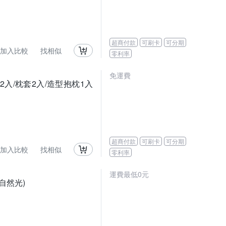
超商付款
可刷卡
可分期
加入比較
找相似
零利率
免運費
潔墊2入/枕套2入/造型抱枕1入
超商付款
可刷卡
可分期
加入比較
找相似
零利率
運費最低0元
/自然光)