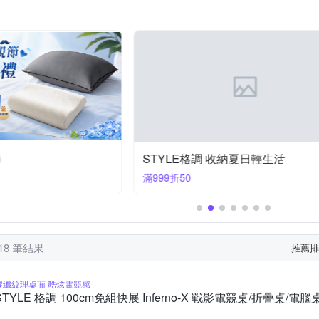
AZAKI 山崎
創意達人
享夢城堡
其他品牌
匠藝家居
籃
多圖壁貼
雙人座
吧台椅/高腳椅/升降椅
展示櫃
把手
衛浴五金
收納瓶/收納罐
半腰窗簾
門窗鎖
收
柏蒂家居
海夫健康生活館
絲薇諾
范登伯格
荷生活
開運配飾
風水擺件
STYLE格調 收納夏日輕生活
滿999折50
18 筆結果
推薦排
碳纖紋理桌面 酷炫電競感
STYLE 格調 100cm免組快展 Inferno-X 戰影電競桌/折疊桌/電