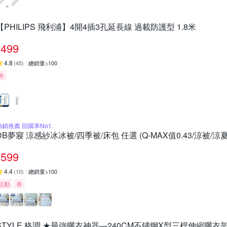
【PHILIPS 飛利浦】4開4插3孔延長線 過載防護型 1.8米
499
4.8
(
45
)
總銷量>100
券
熱銷推薦 回購率No1.
DB夢寢 涼感紗冰冰被/四季被/床包 任選 (Q-MAX值0.43/涼被/涼夏
599
4.4
(
10
)
總銷量>100
活動
券
STYLE 格調 ★最強曬衣神器—240CM不鏽鋼X型三桿伸縮曬衣架