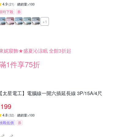
4.9
(
21
)
總銷量>100
限時下殺
券
+1
東妮寢飾★盛夏沁涼眠 全館3折起
滿1件享75折
【太星電工】電腦線一開六插延長線 3P/15A/4尺
199
4.8
(
32
)
總銷量>100
挑戰低價
券