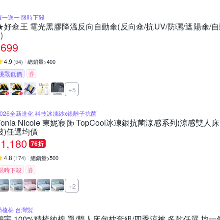
買一送一 限時下殺
★好傘王 電光黑膠降溫反向自動傘(反向傘/抗UV/防曬/遮陽傘/自
)
699
4.9
(
54
)
總銷量>400
挑戰低價
券
+5
2026全新進化 科技冰凍紗x銀離子抗菌
Tonia Nicole 東妮寢飾 TopCool冰凍銀抗菌涼感系列(涼感
被)任選均價
1,180
76折
4.8
(
174
)
總銷量>500
限時下殺
券
+2
精梳棉 台灣製
鴻宇 100%精梳純棉 單/雙人床包枕套組/四季涼被 多款任選 均一