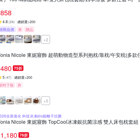
858
4.8
(
24
)
總銷量>200
挑戰低價
券
贈品
+2
Tonia Nicole 東妮寢飾 超萌動物造型系列抱枕/靠枕/午安枕(多款
480
75折
5
(
47
)
總銷量>200
限時下殺
券
+5
2026全新進化 科技冰凍紗x銀離子抗菌
Tonia Nicole 東妮寢飾 TopCool冰凍銀抗菌涼感 雙人床包枕套組 
1,180
76折