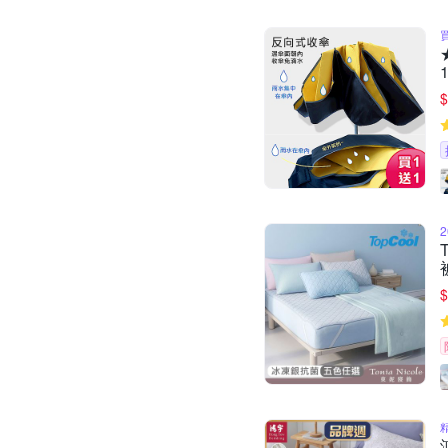
1
$
$