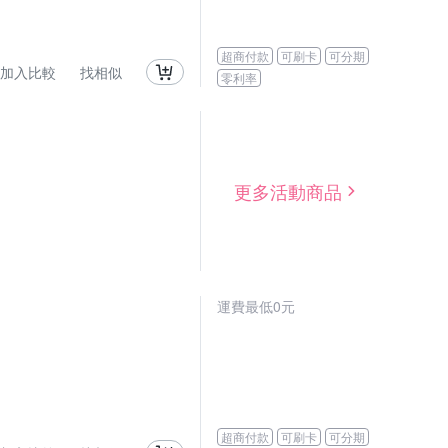
超商付款
可刷卡
可分期
加入比較
找相似
零利率
更多活動商品
運費最低0元
超商付款
可刷卡
可分期