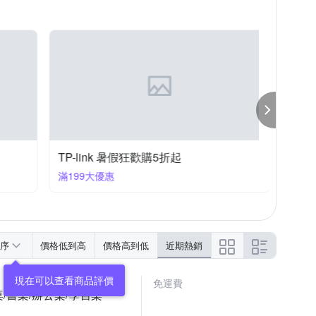
唯熙傢俱
夢之語寢具生活館
文創集
螺絲起子
纖維
科技纖維
三人座
納桿
浴廁清潔刷
警報器
其他商品
貝兒寢飾
金德恩
TP-link 暑假狂歡購5折起
TZUM
滿199大優惠
滿1件享
序
價格低到高
價格高到低
近期熱銷
免運費
腦桌/書桌/辦公桌/學習桌