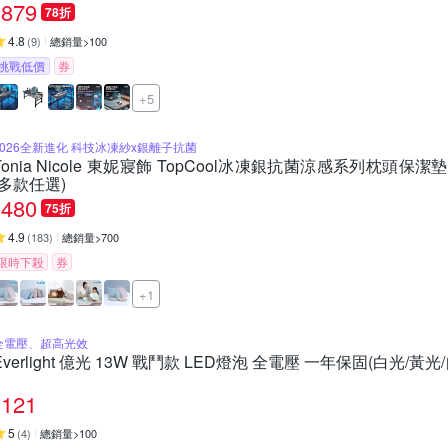
879
78折
4.8
(
9
)
總銷量>100
挑戰低價
券
+5
2026全新進化 科技冰凍紗x銀離子抗菌
Tonia Nicole 東妮寢飾 TopCool冰凍銀抗菌涼感系列枕頭保
(多款任選)
480
75折
4.9
(
183
)
總銷量>700
限時下殺
券
+1
全電壓、超高光效
Everlight 億光 13W 戰鬥款 LED燈泡 全電壓 一年保固(白光/黃光
121
5
(
4
)
總銷量>100