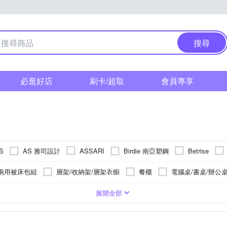
搜尋
必逛好店
刷卡/超取
會員專享
AS 雅司設計
Birdie 南亞塑鋼
S
ASSARI
Betrise
MOND 岱思夢
DanceLight 舞光
dayneeds 日需百備
DFhous
兩用被床包組
層架/收納架/層架衣櫥
餐櫃
電腦桌/書桌/辦公
ongYew 鴻宇
Hampton 漢汀堡
Homelike 喜家居
HappyLife
/邊桌/和室桌
床台
工具配件
電視櫃
書櫃
被套
/收納籃
尺
一層
一抽
金屬
雙人加大6尺
六層以上
四抽
收納袋
天絲
六抽以上
四層
聚酯纖維
收納櫃
單人
五層
有抽屜
單人3.5尺
掛勾/門把
布
五抽
純棉
雙人特大
桌上收納
精梳棉
單人加
擺飾
展開全部
ModaCore 摩達客
MAKITA 牧田
MUNA 家居
LOGIS
地墊/防滑墊
壓縮袋/防塵套/收納袋
床頭櫃
桌子/餐桌/
抱枕
門鈴
蓮蓬頭
浴巾
節慶派對用品
衛浴
SHIMOYAMA 霜山
Tonia Nic
RICHOME
Saint Rose
架
多件修繕工具組
被套
化妝台桌椅組
手工具
床
長門簾
居家掛飾
桌曆擺飾
漱口杯/漱口架
手帕