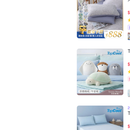
$
$
$