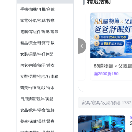
精選活動
YVONNE 以旺傢飾
YAM
床頭片
廚房櫃
收納
節慶燈飾
夾子
防滑
手機/相機/耳機/穿戴
日本直人木業
時尚屋
玄關/門墊
兩用被床罩組
其他衛浴用品
家電/冷氣/視聽/按摩
電腦/零組件/週邊/遊戲
精品/黃金/珠寶/手錶
女裝/男裝/牛仔休閒
宇寢飾全館滿額最高折288
內衣/內褲/襪子/睡衣
88購物節 × 父親節
88折288
滿2500折150
女鞋/男鞋/包包/行李箱
醫美/保養/彩妝/香水
日用清潔/洗沐/美髮
家具/寢具/收納/修繕 1787
食品/飲料/零食/生鮮
養生/保健/美體/醫療