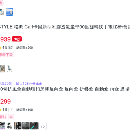
券
STYLE 格調 Carl卡爾新型乳膠透氣坐墊90度旋轉扶手電腦椅/會
939
78折
4.5
(
85
)
總銷量>200
限時下殺
抗風60骨，超大108公分傘面
60骨抗風全自動環扣黑膠反向傘 反向傘 折疊傘 自動傘 雨傘 遮陽
299
4.5
(
14
)
總銷量>100
活動
券
+5