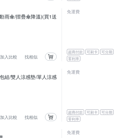
免運費
動雨傘/摺疊傘降溫)(買1送
超商付款
可刷卡
可分期
加入比較
找相似
零利率
免運費
雙人床包組/雙人涼感墊/單人涼感
超商付款
可刷卡
可分期
加入比較
找相似
零利率
免運費
價