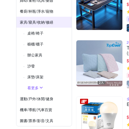
婦幼/童鞋/玩具/樂器
$
餐廚/杯瓶/淨水/寵物
家具/寢具/收納/修繕
桌椅/椅子
櫥櫃/櫃子
辦公家具
$
沙發
床墊/床架
看更多
運動/戶外/休閒/健身
機車/導航/汽車百貨
$
圖書/票券/影音/文具