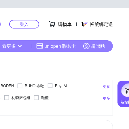
購物車
帳號綁定送
登入
看更多
uniopen 聯名卡
超贈點
BUHO 布歐
BODEN
BuyJM
更多
DUYAN 竹漾
e
FOCA
桌
枕套床包組
鞋櫃
更多
HOYACASA 禾雅寢具
IDEA
iSFun
床包組
地毯
斗櫃
置物櫃
大
合成皮
水龍頭/水龍頭延伸器
單人3尺
實木
網布
單聯
桌巾/桌墊
萊賽爾纖維
雙人特大7尺
更多
更多
更多
Ogula 小倉
Mr.Zakka
obis
折合桌
收納櫃
掛勾/門把
配件
卡通商品
節慶吊飾
方巾
ole 東妮寢飾
WAKUHOME 瓦酷家具
頭箱
扳手
單人座
床套件組
牙刷架/牙膏架
肥皂盤
擦手巾