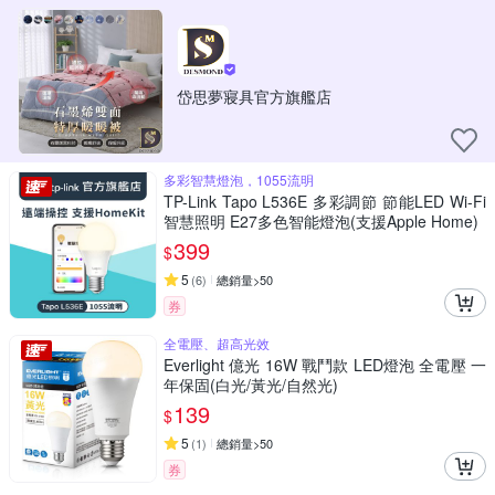
岱思夢寢具官方旗艦店
多彩智慧燈泡，1055流明
TP-Link Tapo L536E 多彩調節 節能LED Wi-Fi
智慧照明 E27多色智能燈泡(支援Apple Home)
399
$
5
(
6
)
總銷量>50
券
全電壓、超高光效
Everlight 億光 16W 戰鬥款 LED燈泡 全電壓 一
年保固(白光/黃光/自然光)
139
$
5
(
1
)
總銷量>50
券