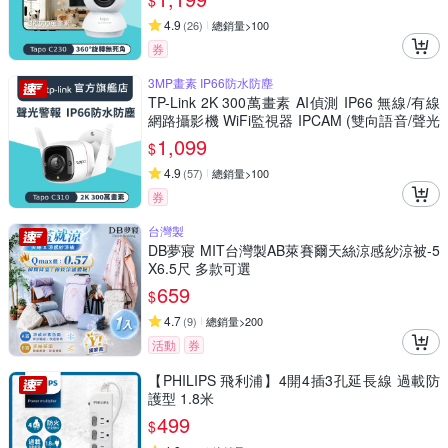
$
4.9
(
26
)
總銷量>100
券
3MP畫素 IP66防水防塵
TP-Link 2K 300萬畫素 AI偵測 IP66 無線/有線
網路攝影機 WiFi監視器 IPCAM (雙向語音/聲光
警報/Tapo C310)
1,099
$
4.9
(
57
)
總銷量>100
券
台灣製
DB夢寢 MIT台灣製AB萊賽爾天絲涼感紗涼被-5
X6.5尺 多款可選
659
$
4.7
(
9
)
總銷量>200
活動
券
【PHILIPS 飛利浦】4開4插3孔延長線 過載防
護型 1.8米
499
$