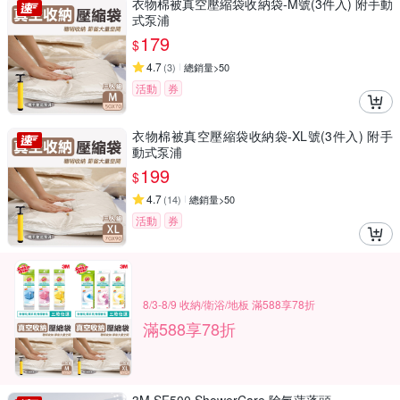
衣物棉被真空壓縮袋收納袋-M號(3件入) 附手動
式泵浦
179
$
4.7
(
3
)
總銷量>50
活動
券
衣物棉被真空壓縮袋收納袋-XL號(3件入) 附手
動式泵浦
199
$
4.7
(
14
)
總銷量>50
活動
券
8/3-8/9 收納/衛浴/地板 滿588享78折
滿588享78折