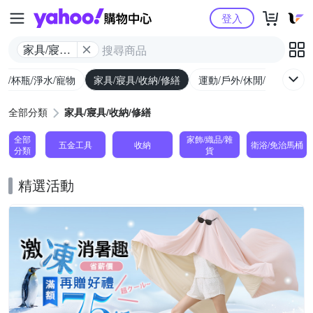
Yahoo購物中心
登入
家具/寢具/
收納/修繕
廚/杯瓶/淨水/寵物
家具/寢具/收納/修繕
運動/戶外/休閒/健身
機
全部分類
家具/寢具/收納/修繕
全部
家飾/織品/雜
五金工具
收納
衛浴/免治馬桶
分類
貨
精選活動