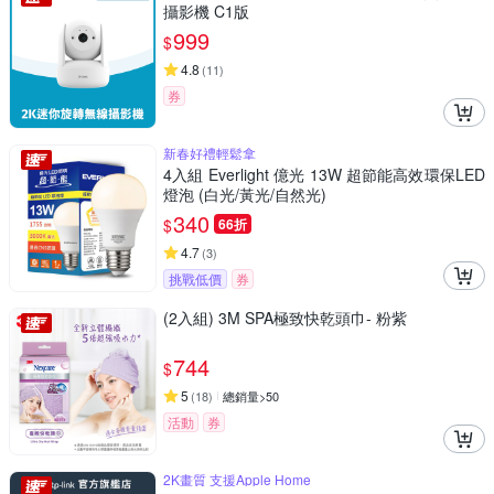
攝影機 C1版
999
$
4.8
(
11
)
券
新春好禮輕鬆拿
4入組 Everlight 億光 13W 超節能高效環保LED
燈泡 (白光/黃光/自然光)
340
$
66折
4.7
(
3
)
挑戰低價
券
(2入組) 3M SPA極致快乾頭巾- 粉紫
744
$
5
(
18
)
總銷量>50
活動
券
2K畫質 支援Apple Home