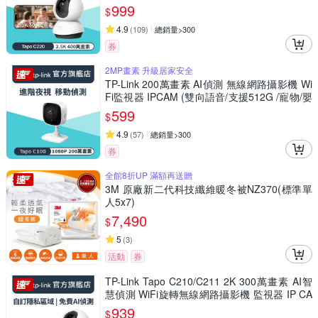
物/嬰兒/長輩/Tapo C220)
999
$
4.9
(
109
)
總銷量>300
券
2MP畫素 升級居家安全
TP-Link 200萬畫素 AI偵測 無線網路攝影機 Wi
Fi監視器 IPCAM (雙向語音/支援512G /寵物/嬰
兒/長輩/Tapo C100)
599
$
4.9
(
57
)
總銷量>300
券
全館8折UP 滿額再送贈
3M 原廠新二代科技纖維暖冬被NZ370(標準單
人5x7)
7,490
$
5
(
3
)
活動
券
TP-Link Tapo C210/C211 2K 300萬畫素 AI智
慧偵測 WiFi旋轉無線網路攝影機 監視器 IP CA
M(360°旋轉/哭聲偵測/支援512G)
939
$