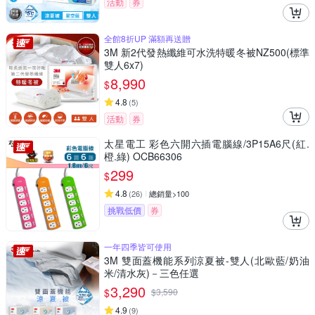
活動
券
全館8折UP 滿額再送贈
3M 新2代發熱纖維可水洗特暖冬被NZ500(標準
雙人6x7)
8,990
$
4.8
(
5
)
活動
券
太星電工 彩色六開六插電腦線/3P15A6尺(紅.
橙.綠) OCB66306
299
$
4.8
(
26
)
總銷量>100
挑戰低價
券
一年四季皆可使用
3M 雙面蓋機能系列涼夏被-雙人(北歐藍/奶油
米/清水灰)－三色任選
3,290
$
$
3,590
4.9
(
9
)