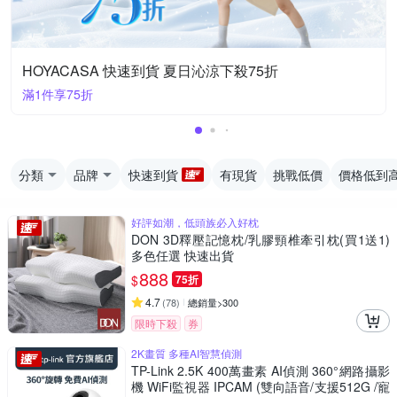
HOYACASA 快速到貨 夏日沁涼下殺75折
滿1件享75折
分類
品牌
快速到貨
有現貨
挑戰低價
價格低到
好評如潮，低頭族必入好枕
DON 3D釋壓記憶枕/乳膠頸椎牽引枕(買1送1)
多色任選 快速出貨
888
$
75折
4.7
(
78
)
總銷量>300
限時下殺
券
2K畫質 多種AI智慧偵測
TP-Link 2.5K 400萬畫素 AI偵測 360°網路攝影
機 WiFi監視器 IPCAM (雙向語音/支援512G /寵