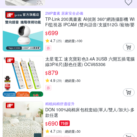
2MP畫素 居家安全必備
TP-Link 200萬畫素 AI偵測 360°網路攝影機 Wi
Fi監視器 IPCAM (雙向語音/支援512G /寵物/嬰
兒/長輩/Tapo C200)
699
$
4.7
(
25
)
總銷量>100
券
太星電工 速充寶彩色3.4A 3USB 六開五插電腦
線3P/6尺(顏色任選) OCV65306
879
$
4.9
(
29
)
總銷量>50
券
精梳純棉舒適提升
DON 100%純棉床包枕套組(單人/雙人/加大)-多
款任選
690
$
75折
4.7
(
26
)
總銷量>50