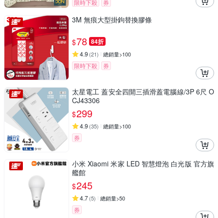
限時下殺
券
3M 無痕大型掛鉤替換膠條
78
$
84折
4.9
(
21
)
總銷量>100
限時下殺
券
太星電工 蓋安全四開三插滑蓋電腦線/3P 6尺 O
CJ43306
299
$
4.9
(
35
)
總銷量>100
券
小米 Xiaomi 米家 LED 智慧燈泡 白光版 官方旗
艦館
245
$
4.7
(
5
)
總銷量>50
券