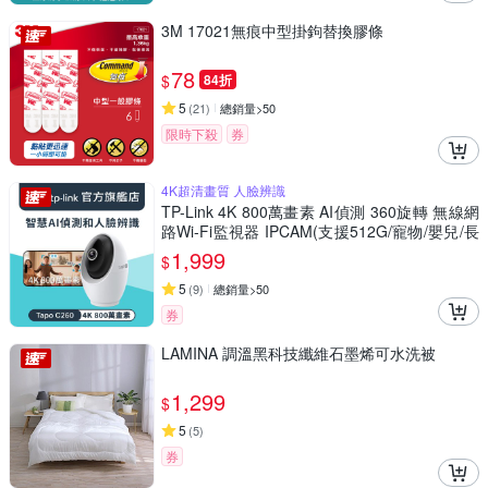
3M 17021無痕中型掛鉤替換膠條
78
$
84折
5
(
21
)
總銷量>50
限時下殺
券
4K超清畫質 人臉辨識
TP-Link 4K 800萬畫素 AI偵測 360旋轉 無線網
路Wi-Fi監視器 IPCAM(支援512G/寵物/嬰兒/長
輩/Tapo C260)
1,999
$
5
(
9
)
總銷量>50
券
LAMINA 調溫黑科技纖維石墨烯可水洗被
1,299
$
5
(
5
)
券