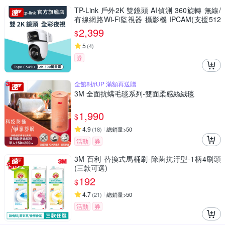
TP-Link 戶外2K 雙鏡頭 AI偵測 360旋轉 無線/
有線網路Wi-Fi監視器 攝影機 IPCAM(支援512
G/IP66/Tapo C545D)
2,399
$
5
(
4
)
券
全館8折UP 滿額再送贈
3M 全面抗螨毛毯系列-雙面柔感絲絨毯
1,990
$
4.9
(
18
)
總銷量>50
活動
券
3M 百利 替換式馬桶刷-除菌抗汙型-1柄4刷頭
(三款可選)
192
$
4.7
(
21
)
總銷量>50
活動
券