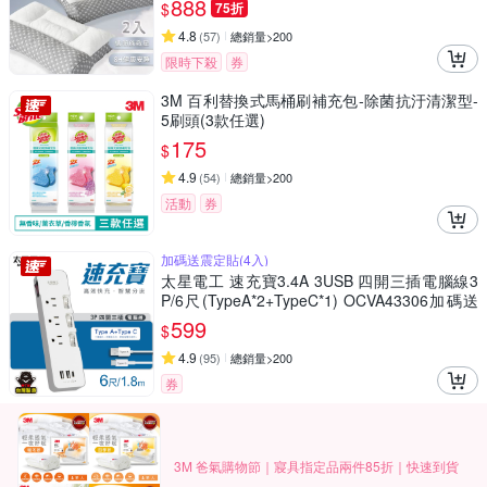
888
$
75折
4.8
(
57
)
總銷量>200
限時下殺
券
3M 百利替換式馬桶刷補充包-除菌抗汙清潔型-
5刷頭(3款任選)
175
$
4.9
(
54
)
總銷量>200
活動
券
加碼送震定貼(4入)
太星電工 速充寶3.4A 3USB 四開三插電腦線3
P/6尺(TypeA*2+TypeC*1) OCVA43306加碼送
震定貼(4入)
599
$
4.9
(
95
)
總銷量>200
券
3M 爸氣購物節｜寢具指定品兩件85折｜快速到貨