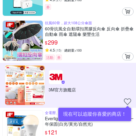
券
抗風60骨，超大108公分傘面
60骨抗風全自動環扣黑膠反向傘 反向傘 折疊傘
自動傘 雨傘 遮陽傘 樂豐生活
299
$
4.5
(
15
)
總銷量>100
活動
券
3M官方旗艦店
全電壓、超高光效
現在可以追蹤你喜愛的商店！
Everlight 億光 13W 戰鬥款 LED燈泡 全電壓 一
年保固(白光/黃光/自然光)
121
$