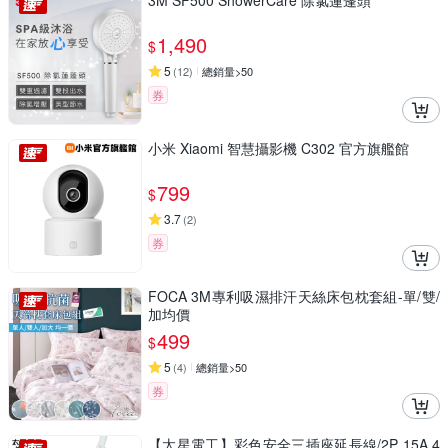
3M SF500 ShowerCare 除氯蓮蓬頭
1,490
$
5
(
12
)
總銷量>50
券
小米 Xiaomi 智慧攝影機 C302 官方旗艦館
799
$
3.7
(
2
)
券
FOCA 3M專利吸濕排汗天絲床包枕套組-單/雙/
加均價
499
$
5
(
4
)
總銷量>50
券
【太星電工】彩色安全三插座延長線/2P 15A 4