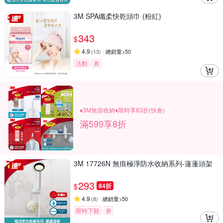
3M SPA纖柔快乾頭巾 (粉紅)
343
$
4.9
(
13
)
總銷量>50
活動
券
♦3M無痕收納♦限時享83折(快倉)
滿599享8折
3M 17726N 無痕極淨防水收納系列-蓮蓬頭架
293
$
84折
4.9
(
8
)
總銷量>50
限時下殺
券