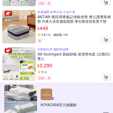
活動
券
舒適減壓 科學分區 久坐不累
ANTIAN 慢回彈透氣記憶棉坐墊 辦公護臀座椅
墊 汽車久坐舒適屁股墊 學生教室宿舍凳子墊
449
$
4.8
(
55
)
總銷量>100
券
全館8折UP 滿額再送贈
3M Scotchgard 新絲舒眠 保潔墊包套 (立體式)-
雙人
3,290
$
5
(
3
)
活動
券
HOYACASA官方旗艦館