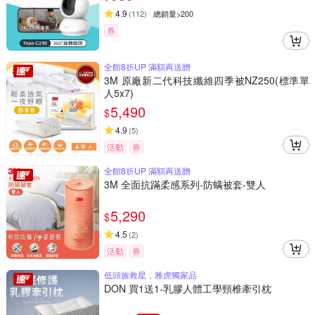
4.9
(
112
)
總銷量>200
券
全館8折UP 滿額再送贈
3M 原廠新二代科技纖維四季被NZ250(標準單
人5x7)
5,490
$
4.9
(
5
)
活動
券
全館8折UP 滿額再送贈
3M 全面抗蹣柔感系列-防螨被套-雙人
5,290
$
4.5
(
2
)
活動
券
低頭族救星，雅虎獨家品
DON 買1送1-乳膠人體工學頸椎牽引枕