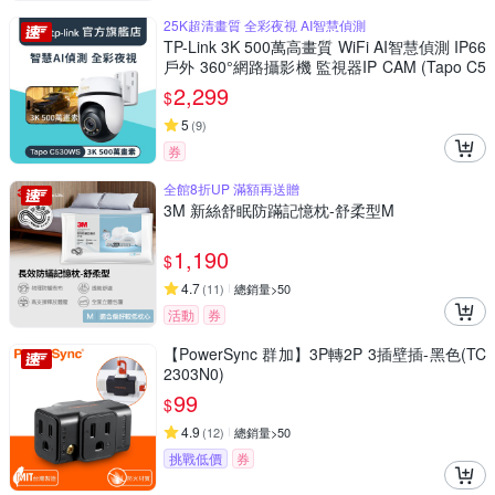
25K超清畫質 全彩夜視 AI智慧偵測
TP-Link 3K 500萬高畫質 WiFi AI智慧偵測 IP66
戶外 360°網路攝影機 監視器IP CAM (Tapo C5
30WS)
2,299
$
5
(
9
)
券
全館8折UP 滿額再送贈
3M 新絲舒眠防蹣記憶枕-舒柔型M
1,190
$
4.7
(
11
)
總銷量>50
活動
券
【PowerSync 群加】3P轉2P 3插壁插-黑色(TC
2303N0)
99
$
4.9
(
12
)
總銷量>50
挑戰低價
券