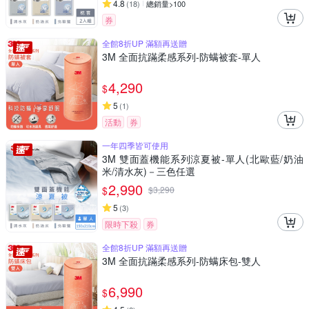
4.8
(
18
)
總銷量>100
券
全館8折UP 滿額再送贈
3M 全面抗蹣柔感系列-防螨被套-單人
4,290
$
5
(
1
)
活動
券
一年四季皆可使用
3M 雙面蓋機能系列涼夏被-單人(北歐藍/奶油
米/清水灰)－三色任選
2,990
$
$
3,290
5
(
3
)
限時下殺
券
全館8折UP 滿額再送贈
3M 全面抗蹣柔感系列-防螨床包-雙人
6,990
$