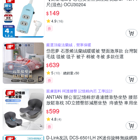
尺(混色) OCU30204
149
$
4.9
(
16
)
券
嚴選頂級法蘭絨，禦寒保暖
岱思夢 石墨烯法蘭絨暖暖被 雙面激厚款 台灣製
毛毯 毯被 毯子 被子 棉被 冬被 多款任選
639
$
5
(
10
)
總銷量>50
券
親膚面料 呵護腰臀 記憶棉內芯 工學設計
ANTIAN 辦公室記憶棉舒適連體靠墊坐墊 腰部
放鬆靠枕 3D立體臀部減壓坐墊 痔瘡墊 車用坐
墊
599
$
4.8
(
4
)
券
D-Link友訊 DCS-6501LH 2K迷你旋轉無線網路