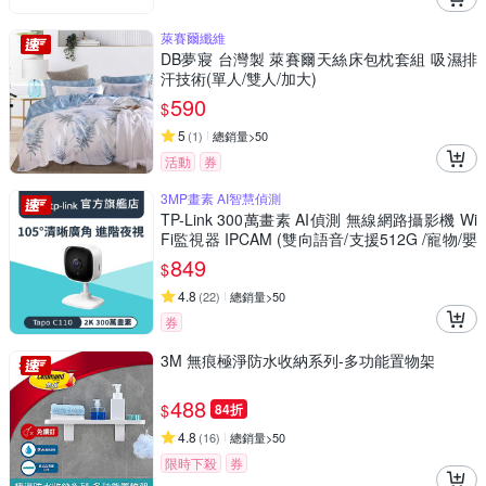
萊賽爾纖維
DB夢寢 台灣製 萊賽爾天絲床包枕套組 吸濕排
汗技術(單人/雙人/加大)
590
$
5
(
1
)
總銷量>50
活動
券
3MP畫素 AI智慧偵測
TP-Link 300萬畫素 AI偵測 無線網路攝影機 Wi
Fi監視器 IPCAM (雙向語音/支援512G /寵物/嬰
兒/長輩/Tapo C110
849
$
4.8
(
22
)
總銷量>50
券
3M 無痕極淨防水收納系列-多功能置物架
488
$
84折
4.8
(
16
)
總銷量>50
限時下殺
券