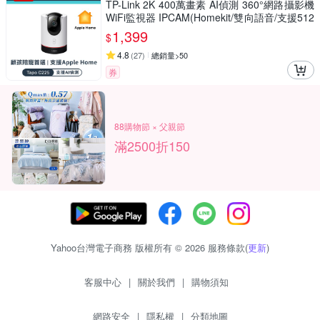
TP-Link 2K 400萬畫素 AI偵測 360°網路攝影機
WiFi監視器 IPCAM(Homekit/雙向語音/支援512
G//Tapo C225)
1,399
$
4.8
(
27
)
總銷量>50
券
88購物節 × 父親節
滿2500折150
Yahoo台灣電子商務 版權所有 © 2026 服務條款(
更新
)
客服中心
|
關於我們
|
購物須知
網路安全
|
隱私權
|
分類地圖