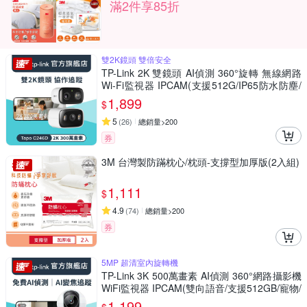
滿2件享85折
雙2K鏡頭 雙倍安全
TP-Link 2K 雙鏡頭 AI偵測 360°旋轉 無線網路
Wi-Fi監視器 IPCAM(支援512G/IP65防水防塵/
Tapo C246D)
1,899
$
5
(
26
)
總銷量>200
券
3M 台灣製防蹣枕心/枕頭-支撐型加厚版(2入組)
1,111
$
4.9
(
74
)
總銷量>200
券
5MP 超清室內旋轉機
TP-Link 3K 500萬畫素 AI偵測 360°網路攝影機
WiFi監視器 IPCAM(雙向語音/支援512GB/寵物/
嬰兒/長輩/Tapo C230 )
1,199