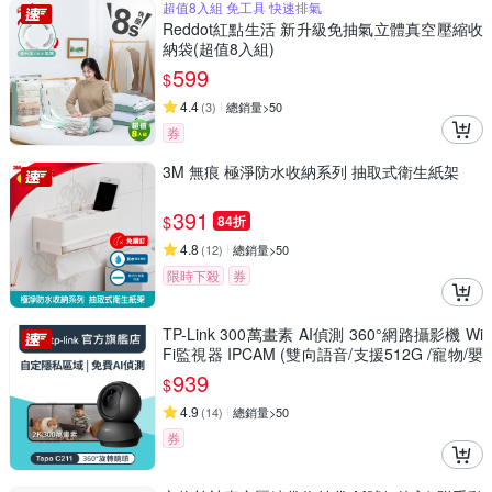
超值8入組 免工具 快速排氣
Reddot紅點生活 新升級免抽氣立體真空壓縮收
納袋(超值8入組)
599
$
4.4
(
3
)
總銷量>50
券
3M 無痕 極淨防水收納系列 抽取式衛生紙架
391
$
84折
4.8
(
12
)
總銷量>50
限時下殺
券
TP-Link 300萬畫素 AI偵測 360°網路攝影機 Wi
Fi監視器 IPCAM (雙向語音/支援512G /寵物/嬰
兒/長輩/Tapo C211）
939
$
4.9
(
14
)
總銷量>50
券