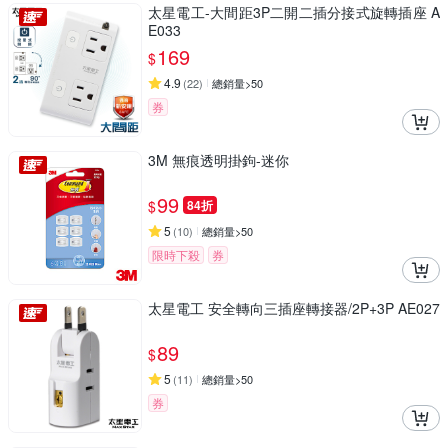
太星電工-大間距3P二開二插分接式旋轉插座 A
E033
169
$
4.9
(
22
)
總銷量>50
券
3M 無痕透明掛鉤-迷你
99
$
84折
5
(
10
)
總銷量>50
限時下殺
券
太星電工 安全轉向三插座轉接器/2P+3P AE027
89
$
5
(
11
)
總銷量>50
券