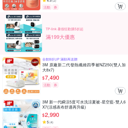
4.5
(
2
)
活動
券
TP-link 暑假狂歡購5折起
滿199大優惠
全館8折UP 滿額再送贈
3M 原廠新二代發熱纖維四季被NZ250(雙人加
大8x7)
7,490
$
活動
券
3M 新一代瞬涼5度可水洗涼夏被-星空藍-雙人6
X7(涼感表布舒適再升級)
2,990
$
5
(
4
)