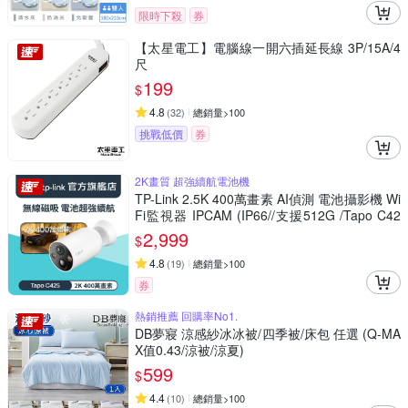
限時下殺
券
【太星電工】電腦線一開六插延長線 3P/15A/4
尺
199
$
4.8
(
32
)
總銷量>100
挑戰低價
券
2K畫質 超強續航電池機
TP-Link 2.5K 400萬畫素 AI偵測 電池攝影機 Wi
Fi監視器 IPCAM (IP66//支援512G /Tapo C42
5)
2,999
$
4.8
(
19
)
總銷量>100
券
熱銷推薦 回購率No1.
DB夢寢 涼感紗冰冰被/四季被/床包 任選 (Q-MA
X值0.43/涼被/涼夏)
599
$
4.4
(
10
)
總銷量>100