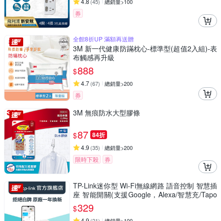
4.8
(
45
)
總銷量>100
券
全館8折UP 滿額再送贈
3M 新一代健康防蹣枕心-標準型(超值2入組)-表
布觸感再升級
888
$
4.7
(
67
)
總銷量>200
券
3M 無痕防水大型膠條
87
$
84折
4.9
(
35
)
總銷量>200
限時下殺
券
TP-Link迷你型 Wi-Fi無線網路 語音控制 智慧插
座 智能開關(支援Google，Alexa/智慧充/Tapo
P105)
329
$
4.9
(
21
)
總銷量>100