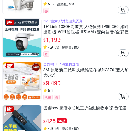
5
(
5
)
總銷量>100
券
2MP畫素 戶外監控無死角
TP-Link 1080P高畫質 人物偵測 IP65 360°網路
攝影機 WiFi監視器 IPCAM (雙向語音/全彩夜
視/Tapo C500)
1,199
$
4.9
(
53
)
總銷量>100
券
全館8折UP 滿額再送贈
3M 原廠新二代科技纖維暖冬被NZ370(雙人加
大8x7)
9,490
$
5
(
1
)
活動
券
德國boy 超潑水防風三折自動開收傘(多色任選)
425
$
86折
4.9
(
16
)
總銷量>100