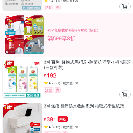
4.7
(
11
)
總銷量>50
活動
券
♦3M無痕收納♦限時享83折(快倉)
滿599享8折
3M 百利 替換式馬桶刷-除菌抗汙型-1柄4刷頭
(三款可選)
192
$
4.7
(
21
)
總銷量>50
活動
券
3M 無痕 極淨防水收納系列 抽取式衛生紙架
391
$
84折
4.8
(
12
)
總銷量>50