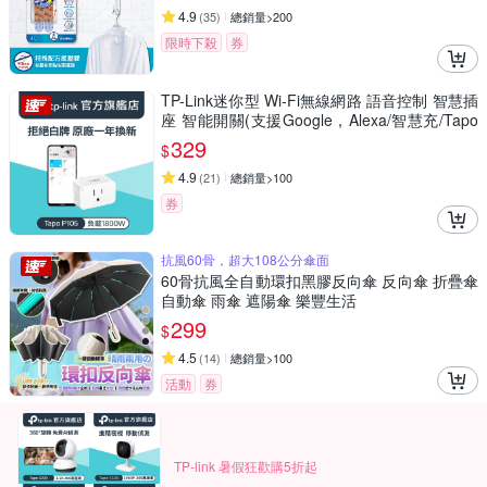
4.9
(
35
)
總銷量>200
限時下殺
券
TP-Link迷你型 Wi-Fi無線網路 語音控制 智慧插
座 智能開關(支援Google，Alexa/智慧充/Tapo
P105)
329
$
4.9
(
21
)
總銷量>100
券
抗風60骨，超大108公分傘面
60骨抗風全自動環扣黑膠反向傘 反向傘 折疊傘
自動傘 雨傘 遮陽傘 樂豐生活
299
$
4.5
(
14
)
總銷量>100
活動
券
TP-link 暑假狂歡購5折起