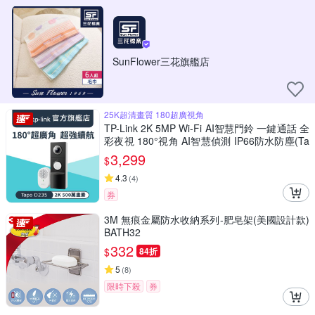
SunFlower三花旗艦店
25K超清畫質 180超廣視角
TP-Link 2K 5MP Wi-Fi AI智慧門鈴 一鍵通話 全
彩夜視 180°視角 AI智慧偵測 IP66防水防塵(Ta
po D235)
3,299
$
4.3
(
4
)
券
3M 無痕金屬防水收納系列-肥皂架(美國設計款)
BATH32
332
$
84折
5
(
8
)
限時下殺
券