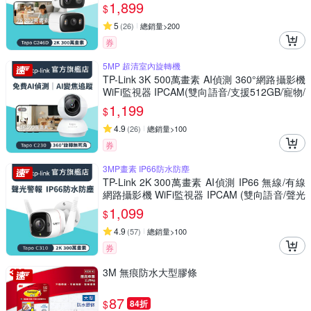
Tapo C246D)
1,899
$
5
(
26
)
總銷量>200
券
5MP 超清室內旋轉機
TP-Link 3K 500萬畫素 AI偵測 360°網路攝影機
WiFi監視器 IPCAM(雙向語音/支援512GB/寵物/
嬰兒/長輩/Tapo C230 )
1,199
$
4.9
(
26
)
總銷量>100
券
3MP畫素 IP66防水防塵
TP-Link 2K 300萬畫素 AI偵測 IP66 無線/有線
網路攝影機 WiFi監視器 IPCAM (雙向語音/聲光
警報/Tapo C310)
1,099
$
4.9
(
57
)
總銷量>100
券
3M 無痕防水大型膠條
87
$
84折