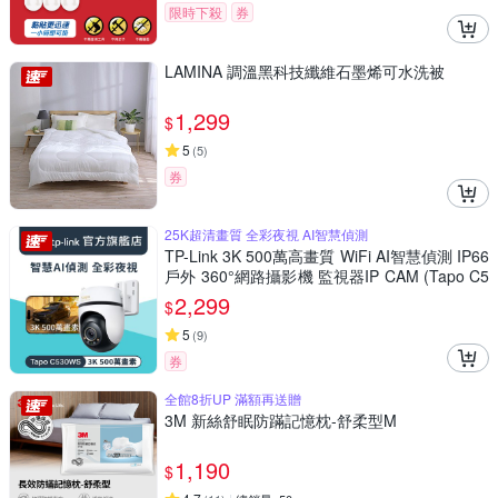
限時下殺
券
LAMINA 調溫黑科技纖維石墨烯可水洗被
1,299
$
5
(
5
)
券
25K超清畫質 全彩夜視 AI智慧偵測
TP-Link 3K 500萬高畫質 WiFi AI智慧偵測 IP66
戶外 360°網路攝影機 監視器IP CAM (Tapo C5
30WS)
2,299
$
5
(
9
)
券
全館8折UP 滿額再送贈
3M 新絲舒眠防蹣記憶枕-舒柔型M
1,190
$