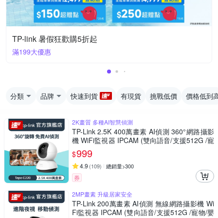
TP-link 暑假狂歡購5折起
滿199大優惠
分類
品牌
快速到貨
有現貨
挑戰低價
價格低到
2K畫質 多種AI智慧偵測
TP-Link 2.5K 400萬畫素 AI偵測 360°網路攝影
機 WiFi監視器 IPCAM (雙向語音/支援512G /寵
物/嬰兒/長輩/Tapo C220)
999
$
4.9
(
109
)
總銷量>300
券
2MP畫素 升級居家安全
TP-Link 200萬畫素 AI偵測 無線網路攝影機 Wi
Fi監視器 IPCAM (雙向語音/支援512G /寵物/嬰