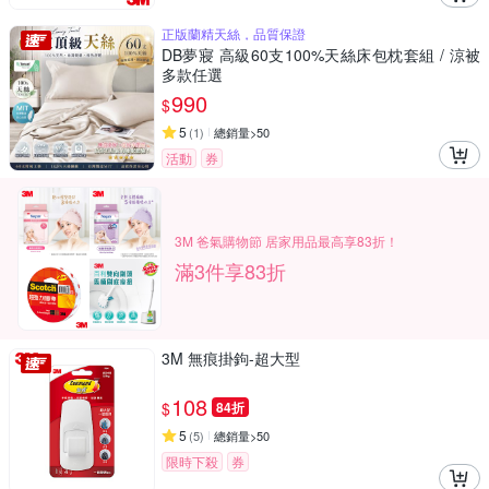
正版蘭精天絲，品質保證
DB夢寢 高級60支100%天絲床包枕套組 / 涼被
多款任選
990
$
5
(
1
)
總銷量>50
活動
券
3M 爸氣購物節 居家用品最高享83折！
滿3件享83折
3M 無痕掛鉤-超大型
108
$
84折
5
(
5
)
總銷量>50
限時下殺
券