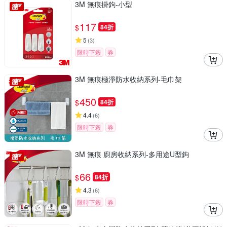
3M 無痕掛鉤-小型
117
$
84折
5
(
3
)
限時下殺
券
3M 無痕極淨防水收納系列-毛巾架
450
$
84折
4.4
(
6
)
限時下殺
券
3M 無痕 廚房收納系列-多用途U型鉤
66
$
84折
4.3
(
6
)
限時下殺
券