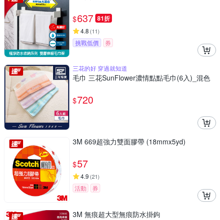
637
$
81折
4.8
(
11
)
挑戰低價
券
三花的好 穿過就知道
毛巾 三花SunFlower濃情點點毛巾(6入)_混色
720
$
3M 669超強力雙面膠帶 (18mmx5yd)
57
$
4.9
(
21
)
活動
券
3M 無痕超大型無痕防水掛鉤