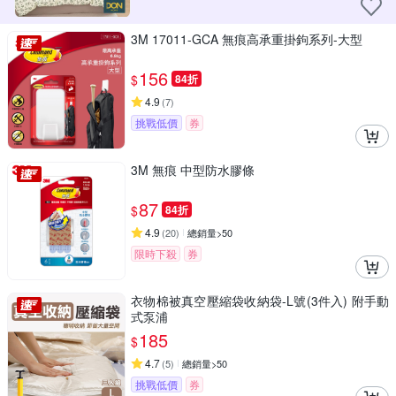
3M 17011-GCA 無痕高承重掛鉤系列-大型
156
$
84折
4.9
(
7
)
挑戰低價
券
3M 無痕 中型防水膠條
87
$
84折
4.9
(
20
)
總銷量>50
限時下殺
券
衣物棉被真空壓縮袋收納袋-L號(3件入) 附手動
式泵浦
185
$
4.7
(
5
)
總銷量>50
挑戰低價
券