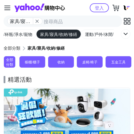
Yahoo購物中心
登入
家具/寢具/
收納/修繕
廚/杯瓶/淨水/寵物
家具/寢具/收納/修繕
運動/戶外/休閒/健身
機
全部分類
家具/寢具/收納/修繕
全部
櫥櫃/櫃子
收納
桌椅/椅子
五金工具
分類
精選活動