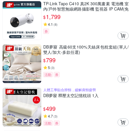
TP-Link Tapo C410 真2K 300萬畫素 電池機 室
內/戶外智慧無線網路攝影機 監視器 IP CAM(免
網關/全彩夜視/防水)
1,799
$
4.1
(
8
)
券
DB夢寢 高級60支100%天絲床包枕套組(單人/
雙人/加大-多款任選)
799
$
5
(
3
)
活動
券
人體工學貼合脖頸，緩解肩頸疲勞
DB夢寢 釋壓太空記憶枕頭 1入
499
$
4.7
(
3
)
活動
券