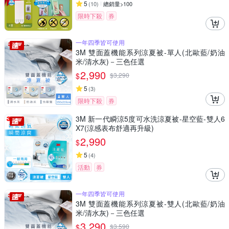
5
(
10
)
總銷量>100
限時下殺
券
一年四季皆可使用
3M 雙面蓋機能系列涼夏被-單人(北歐藍/奶油
米/清水灰)－三色任選
2,990
$
$
3,290
5
(
3
)
限時下殺
券
3M 新一代瞬涼5度可水洗涼夏被-星空藍-雙人6
X7(涼感表布舒適再升級)
2,990
$
5
(
4
)
活動
券
一年四季皆可使用
3M 雙面蓋機能系列涼夏被-雙人(北歐藍/奶油
米/清水灰)－三色任選
3,290
$
$
3,590