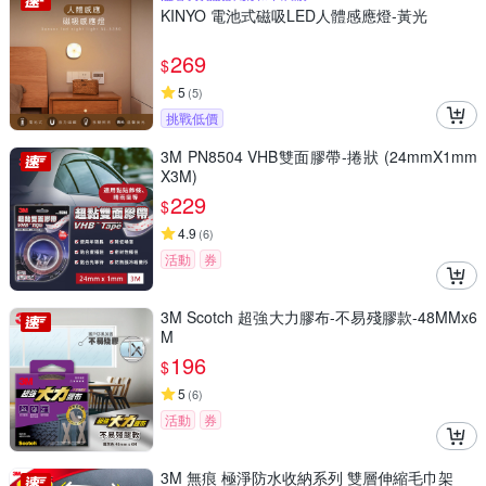
KINYO 電池式磁吸LED人體感應燈-黃光
269
$
5
(
5
)
挑戰低價
3M PN8504 VHB雙面膠帶-捲狀 (24mmX1mm
X3M)
229
$
4.9
(
6
)
活動
券
3M Scotch 超強大力膠布-不易殘膠款-48MMx6
M
196
$
5
(
6
)
活動
券
3M 無痕 極淨防水收納系列 雙層伸縮毛巾架