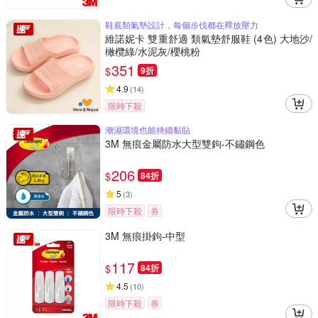
鞋底類氣墊設計，每個步伐都在釋放壓力
維諾妮卡 雙重舒適 類氣墊舒服鞋 (4色) 大地沙/
橄欖綠/水泥灰/櫻桃粉
351
$
9折
4.9
(
14
)
限時下殺
潮濕環境也能持續黏貼
3M 無痕金屬防水大型雙鉤-不鏽鋼色
206
$
84折
5
(
3
)
限時下殺
券
3M 無痕掛鉤-中型
117
$
84折
4.5
(
10
)
限時下殺
券