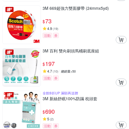
3M 669超強力雙面膠帶 (24mmx5yd)
73
$
4.9
(
19
)
活動
券
3M 百利 雙向刷頭馬桶刷底座組
197
$
4.7
(
10
)
總銷量>50
活動
券
全館8折UP 滿額再送贈
3M 新絲舒眠100%防蹣 枕頭套
690
$
5
(
2
)
活動
券