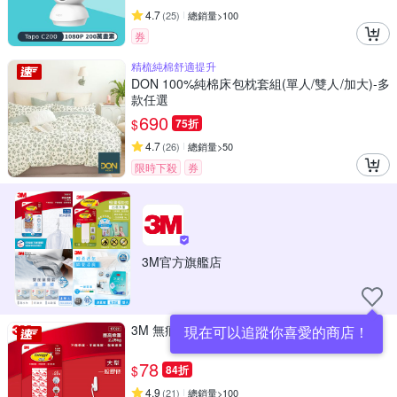
4.7
(
25
)
總銷量>100
券
精梳純棉舒適提升
DON 100%純棉床包枕套組(單人/雙人/加大)-多
款任選
690
$
75折
4.7
(
26
)
總銷量>50
限時下殺
券
3M官方旗艦店
3M 無痕大型掛鉤替換膠條
現在可以追蹤你喜愛的商店！
78
$
84折
4.9
(
21
)
總銷量>100