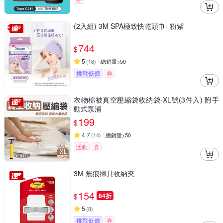
(2入組) 3M SPA極致快乾頭巾- 粉紫
744
$
5
(
18
)
總銷量>50
挑戰低價
券
衣物棉被真空壓縮袋收納袋-XL號(3件入) 附手
動式泵浦
199
$
4.7
(
14
)
總銷量>50
活動
券
3M 無痕掃具收納夾
154
$
84折
5
(
8
)
挑戰低價
券