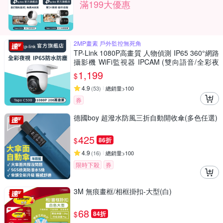
滿199大優惠
2MP畫素 戶外監控無死角
TP-Link 1080P高畫質 人物偵測 IP65 360°網路
攝影機 WiFi監視器 IPCAM (雙向語音/全彩夜
視/Tapo C500)
1,199
$
4.9
(
53
)
總銷量>100
券
德國boy 超潑水防風三折自動開收傘(多色任選)
425
$
86折
4.9
(
16
)
總銷量>100
限時下殺
券
3M 無痕畫框/相框掛扣-大型(白)
68
$
84折