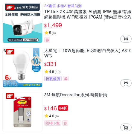
2K畫質 多種AI智慧偵測
TP-Link 2K 400萬畫素 AI偵測 IP66 無線/有線
網路攝影機 WiFi監視器 IPCAM (雙向語音/全彩
夜視/Tapo C320WS)
1,499
$
5
(
4
)
券
太星電工 10W超節能LED燈泡/白光(6入) A810
W*6
331
$
4.9
(
19
)
挑戰低價
券
3M 無痕Decoration系列-時鐘掛鉤
146
$
84折
4.6
(
6
)
限時下殺
券