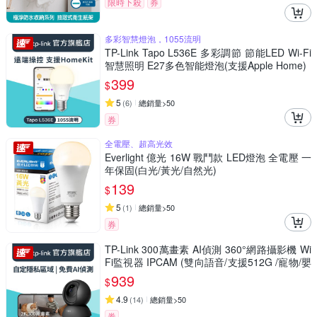
限時下殺
券
多彩智慧燈泡，1055流明
TP-Link Tapo L536E 多彩調節 節能LED Wi-Fi
智慧照明 E27多色智能燈泡(支援Apple Home)
399
$
5
(
6
)
總銷量>50
券
全電壓、超高光效
Everlight 億光 16W 戰鬥款 LED燈泡 全電壓 一
年保固(白光/黃光/自然光)
139
$
5
(
1
)
總銷量>50
券
TP-Link 300萬畫素 AI偵測 360°網路攝影機 Wi
Fi監視器 IPCAM (雙向語音/支援512G /寵物/嬰
兒/長輩/Tapo C211）
939
$
4.9
(
14
)
總銷量>50
券