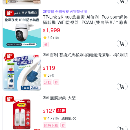
2K畫質 全彩夜視 AI智慧偵測
TP-Link 2K 400萬畫素 AI偵測 IP66 360°網路
攝影機 WiFi監視器 IPCAM (雙向語音/全彩夜
視/Tapo C520WS)
1,999
$
4.9
(
10
)
券
3M 百利 替換式馬桶刷-刷頭無清潔劑-1柄2刷頭
119
$
5
(
4
)
活動
券
3M 無痕掛鉤-大型
127
$
84折
4.7
(
10
)
總銷量>50
限時下殺
券