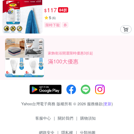
117
$
84折
5
(
6
)
限時下殺
券
家飾衛浴開運限時優惠3折起
滿100大優惠
Yahoo台灣電子商務 版權所有 © 2026 服務條款(
更新
)
客服中心
|
關於我們
|
購物須知
網路安全
|
隱私權
|
分類地圖