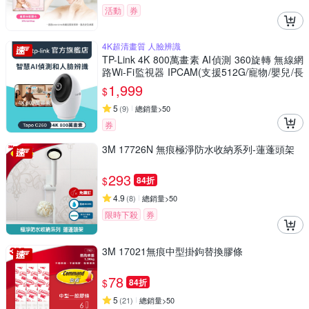
活動
券
4K超清畫質 人臉辨識
TP-Link 4K 800萬畫素 AI偵測 360旋轉 無線網
路Wi-Fi監視器 IPCAM(支援512G/寵物/嬰兒/長
輩/Tapo C260)
1,999
$
5
(
9
)
總銷量>50
券
3M 17726N 無痕極淨防水收納系列-蓮蓬頭架
293
$
84折
4.9
(
8
)
總銷量>50
限時下殺
券
3M 17021無痕中型掛鉤替換膠條
78
$
84折
5
(
21
)
總銷量>50