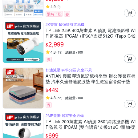
4.9
(
9
)
限時下殺
券
2K畫質 超強續航電池機
TP-Link 2.5K 400萬畫素 AI偵測 電池攝影機 Wi
Fi監視器 IPCAM (IP66//支援512G /Tapo C42
5)
2,999
$
4.8
(
19
)
總銷量>100
券
舒適減壓 科學分區 久坐不累
ANTIAN 慢回彈透氣記憶棉坐墊 辦公護臀座椅
墊 汽車久坐舒適屁股墊 學生教室宿舍凳子墊
449
$
4.8
(
55
)
總銷量>100
券
2MP畫素 居家安全必備
TP-Link 200萬畫素 AI偵測 360°網路攝影機 Wi
Fi監視器 IPCAM (雙向語音/支援512G /寵物/嬰
兒/長輩/Tapo C200)
699
$