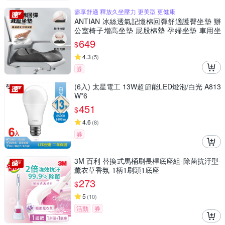
盡享舒適 釋放久坐壓力 更美型 更健康
ANTIAN 冰絲透氣記憶棉回彈舒適護臀坐墊 辦
公室椅子增高坐墊 屁股棉墊 孕婦坐墊 車用坐
墊 痔瘡墊
649
$
4.3
(
5
)
券
(6入) 太星電工 13W超節能LED燈泡/白光 A813
W*6
451
$
4.6
(
8
)
券
3M 百利 替換式馬桶刷長桿底座組-除菌抗汙型-
薰衣草香氛-1柄1刷頭1底座
273
$
5
(
10
)
活動
券