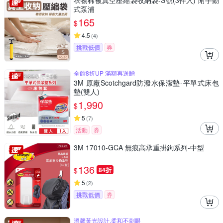
衣物棉被真空壓縮袋收納袋-S號(3件入) 附手動
式泵浦
165
$
4.5
(
4
)
挑戰低價
券
全館8折UP 滿額再送贈
3M 原廠Scotchgard防潑水保潔墊-平單式床包
墊(雙人)
1,990
$
5
(
7
)
活動
券
3M 17010-GCA 無痕高承重掛鉤系列-中型
136
$
84折
5
(
2
)
挑戰低價
券
溫馨黃光設計,柔和不刺眼