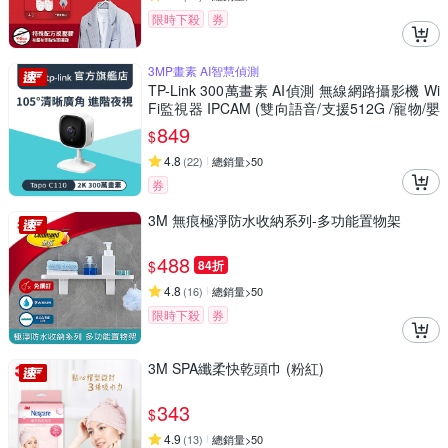
限時下殺
券
3MP畫素 AI智慧偵測
TP-Link 300萬畫素 AI偵測 無線網路攝影機 Wi
Fi監視器 IPCAM (雙向語音/支援512G /寵物/嬰
兒/長輩/Tapo C110
849
$
4.8
(
22
)
總銷量>50
券
3M 無痕極淨防水收納系列-多功能置物架
488
$
84折
4.8
(
16
)
總銷量>50
限時下殺
券
3M SPA纖柔快乾頭巾 (粉紅)
343
$
4.9
(
13
)
總銷量>50