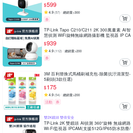
兒/長輩/Tapo C100)
599
$
4.9
(
57
)
總銷量>300
券
TP-Link Tapo C210/C211 2K 300萬畫素 AI智
慧偵測 WiFi旋轉無線網路攝影機 監視器 IP CA
M(360°旋轉/哭聲偵測/支援512G)
939
$
4.9
(
112
)
總銷量>200
券
3M 百利替換式馬桶刷補充包-除菌抗汙清潔型-
5刷頭(3款任選)
175
$
4.9
(
54
)
總銷量>200
活動
券
雙2K鏡頭 雙倍安全
TP-Link 2K 雙鏡頭 AI偵測 360°旋轉 無線網路
Wi-Fi監視器 IPCAM(支援512G/IP65防水防塵/