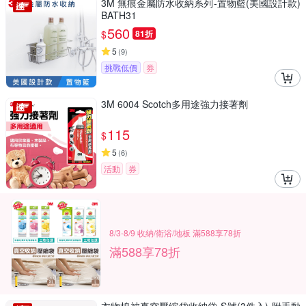
3M 無痕金屬防水收納系列-置物籃(美國設計款)
BATH31
560
$
81折
5
(
9
)
挑戰低價
券
3M 6004 Scotch多用途強力接著劑
115
$
5
(
6
)
活動
券
8/3-8/9 收納/衛浴/地板 滿588享78折
滿588享78折