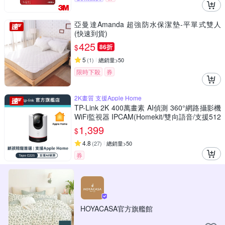
亞曼達Amanda 超強防水保潔墊-平單式雙人
(快速到貨)
425
$
86折
5
(
1
)
總銷量>50
限時下殺
券
2K畫質 支援Apple Home
TP-Link 2K 400萬畫素 AI偵測 360°網路攝影機
WiFi監視器 IPCAM(Homekit/雙向語音/支援512
G//Tapo C225)
1,399
$
4.8
(
27
)
總銷量>50
券
HOYACASA官方旗艦館