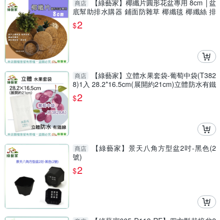
【綠藝家】椰纖片圓形花盆專用 8cm │盆
商店
底幫助排水購器 鋪面防雜草 椰纖毯 椰纖絲 排
水 透氣
2
$
【綠藝家】立體水果套袋-葡萄中袋(T382
商店
8)1入 28.2*16.5cm(展開約21cm)立體防水有鐵
線
2
$
【綠藝家】景天八角方型盆2吋-黑色(2
商店
號)
2
$