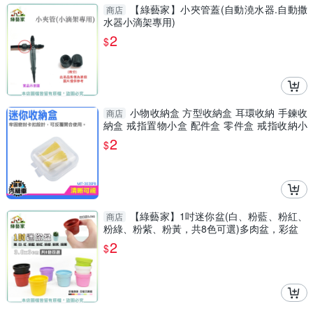
【綠藝家】小夾管蓋(自動澆水器.自動撒
商店
水器小滴架專用)
2
$
小物收納盒 方型收納盒 耳環收納 手鍊收
商店
納盒 戒指置物小盒 配件盒 零件盒 戒指收納小
盒 MIT-303SFB
2
$
【綠藝家】1吋迷你盆(白、粉藍、粉紅、
商店
粉綠、粉紫、粉黃，共8色可選)多肉盆，彩盆
2
$