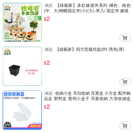
【綠藝家】多款嫁接夾系列-橘色、綠色
商店
(中、大)蝴蝶固定夾(小)(大)-單入/ 固定夾 嫁接
2
$
【綠藝家】四方型栽培盆2吋-黑色(厚)
商店
2
$
收納小盒 耳扣收納 耳塞盒 小方盒 配件飾
商店
品盒 塑料盒 透明小盒子 耳塞收納 方形收納盒
MIT-303SFB
2
$