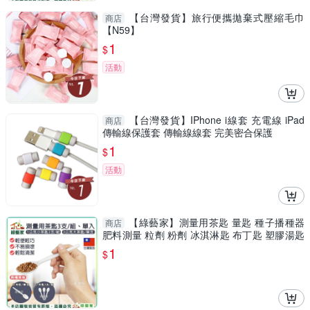
【台灣發貨】旅行便攜拋棄式壓縮毛巾
商店
【N59】
1
$
活動
【台灣發貨】IPhone i線套 充電線 iPad
商店
傳輸線保護套 傳輸線線套 完美密合保護
1
$
活動
【綠藝家】測量用茶匙 量匙 種子播種器
商店
肥料測量 粒劑 粉劑 冰淇淋匙 布丁匙 塑膠湯匙
湯匙 台灣
1
$