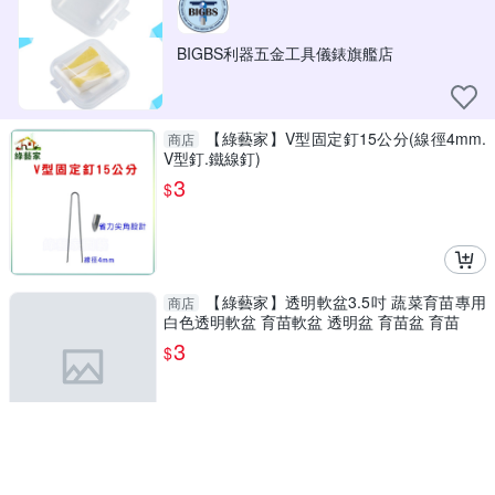
BIGBS利器五金工具儀錶旗艦店
【綠藝家】V型固定釘15公分(線徑4mm.
商店
V型釘.鐵線釘)
3
$
【綠藝家】透明軟盆3.5吋 蔬菜育苗專用
商店
白色透明軟盆 育苗軟盆 透明盆 育苗盆 育苗
3
$
10吋珠光氣球 生日派對 乳膠汽球 會場裝
商店
飾 場地佈置 週歲佈置 造型氣球 派對 氣球