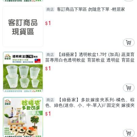
客訂商品下單區 勿隨意下單 -輕居家
商店
1
$
【綠藝家】透明軟盆1.7吋 (加高) 蔬菜育
商店
苗專用白色透明軟盆 育苗軟盆 透明盆 育苗盆
育苗
1
$
【綠藝家】多款嫁接夾系列-橘色、棕
商店
色、綠色(迷你、小、中-單入)// 固定夾 嫁接夾
蘭花夾
1
$