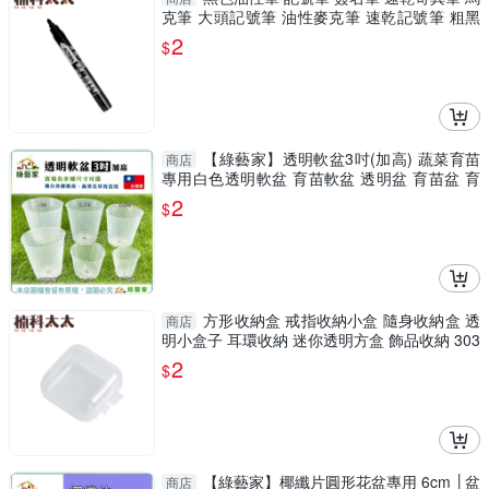
克筆 大頭記號筆 油性麥克筆 速乾記號筆 粗黑
筆 BHMPB
2
$
【綠藝家】透明軟盆3吋(加高) 蔬菜育苗
商店
專用白色透明軟盆 育苗軟盆 透明盆 育苗盆 育
苗
2
$
方形收納盒 戒指收納小盒 隨身收納盒 透
商店
明小盒子 耳環收納 迷你透明方盒 飾品收納 303
SFB
2
$
【綠藝家】椰纖片圓形花盆專用 6cm │盆
商店