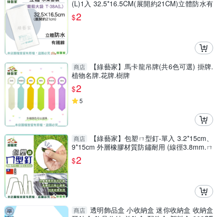
(L)1入 32.5*16.5CM(展開約21CM)立體防水有
鐵線
2
$
【綠藝家】馬卡龍吊牌(共6色可選) 掛牌.
商店
植物名牌.花牌.樹牌
2
$
5
【綠藝家】包塑ㄇ型釘-單入 3.2*15cm、
商店
9*15cm 外層橡膠材質防鏽耐用 (線徑3.8mm.ㄇ
型釘.鐵線釘) 固定
2
$
透明飾品盒 小收納盒 迷你收納盒 收納盒
商店