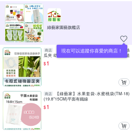
綠藝家園藝旗艦店
【綠藝家】卡扣式植物固定夾 植物夾 絲
現在可以追蹤你喜愛的商店！
商店
瓜夾 幼苗夾 枝條固定夾 藤蔓固定夾 園藝夾 植
物固定夾
1
$
【綠藝家】水果套袋-水蜜桃袋(TM-18)
商店
(19.8*15CM)平面有鐵線
1
$