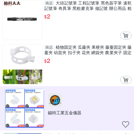
大頭記號筆 工程記號筆 黑色簽字筆 速乾
商店
記號筆 奇異筆 黑粗麥克筆 做記號 辦公用品 粗
黑筆 BHMPB
2
$
植物固定夾 瓜藤夾 果梗夾 藤蔓固定夾 藤
商店
蔓夾 幼苗夾 扣子夾 花夾 網袋夾 農業夾子 固定
扣
2
$
錫特工業五金儀器