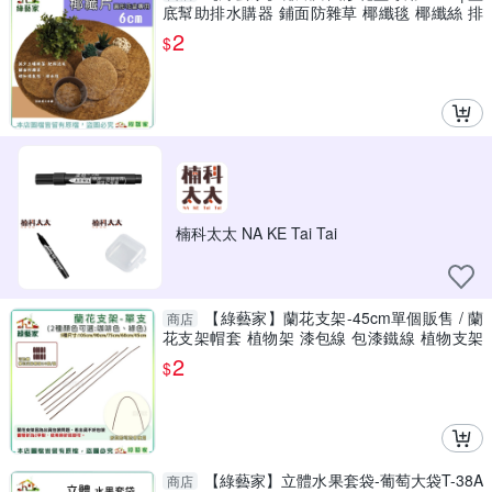
底幫助排水購器 鋪面防雜草 椰纖毯 椰纖絲 排
水 透氣
2
$
楠科太太 NA KE Tai Tai
【綠藝家】蘭花支架-45cm單個販售 / 蘭
商店
花支架帽套 植物架 漆包線 包漆鐵線 植物支架
植物花架
2
$
【綠藝家】立體水果套袋-葡萄大袋T-38A
商店