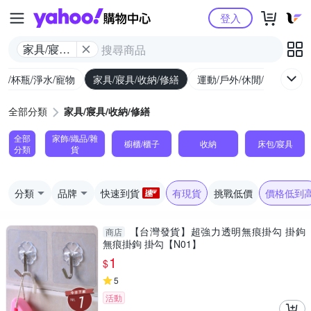
Yahoo購物中心
登入
家具/寢具/
收納/修繕
廚/杯瓶/淨水/寵物
家具/寢具/收納/修繕
運動/戶外/休閒/健身
機
全部分類
家具/寢具/收納/修繕
全部
家飾/織品/雜
櫥櫃/櫃子
收納
床包/寢具
分類
貨
分類
品牌
快速到貨
有現貨
挑戰低價
價格低到
【台灣發貨】超強力透明無痕掛勾 掛鉤
商店
無痕掛鉤 掛勾【N01】
1
$
5
活動