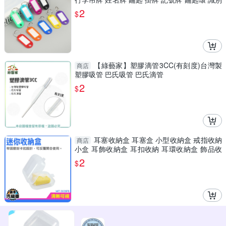
證
2
$
【綠藝家】塑膠滴管3CC(有刻度)台灣製
商店
塑膠吸管 巴氏吸管 巴氏滴管
2
$
耳塞收納盒 耳塞盒 小型收納盒 戒指收納
商店
小盒 耳飾收納盒 耳扣收納 耳環收納盒 飾品收
納 MIT-303SFB
2
$