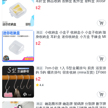
耳針盒 飾品收納 首飾盒 配件盒 塑料盒 303SF
B 耳環收納
2
$
小收納盒 小盒子 收納盒小 小盒子收納 隨
商店
身收納盒 耳針盒 迷你收納盒 小方盒 手鍊盒 MI
T-303SFB
2
$
7cm小款 1入 S型金屬掛勾 廚房 浴室掛
商店
鉤 S鉤 曬衣掛勾 宿舍收納 (mina百貨)【F060
4】
2
$
4.4
鑰匙圈吊牌 鑰匙牌 號碼牌 分類牌 數字牌
商店
行李吊牌 姓名牌 鑰匙 掛牌 記號牌 鑰匙環 識別