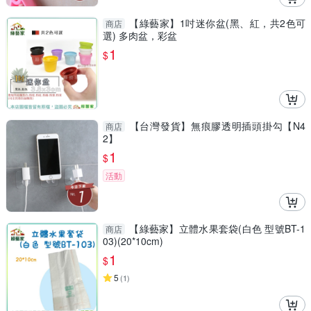
【綠藝家】1吋迷你盆(黑、紅，共2色可
商店
選) 多肉盆，彩盆
1
$
【台灣發貨】無痕膠透明插頭掛勾【N4
商店
2】
1
$
活動
【綠藝家】立體水果套袋(白色 型號BT-1
商店
03)(20*10cm)
1
$
5
(
1
)