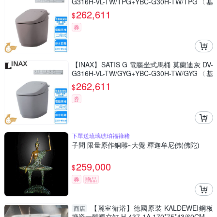
G316H-VL-TW/TPG+YBC-G30H-TW/TPG〈基
本安裝〉
262,611
$
券
【INAX】SATIS G 電腦坐式馬桶 莫蘭迪灰 DV-
G316H-VL-TW/GYG+YBC-G30H-TW/GYG〈基
本安裝〉
262,611
$
券
下單送琉璃琥珀福祿豬
子問 限量原作銅雕~大覺 釋迦牟尼佛(佛陀)
259,000
$
券
贈品
【麗室衛浴】德國原裝 KALDEWEI鋼板
商店
搪瓷一體獨立缸 H-437-1A 170*75*43/60CM