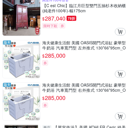
【C est Chic】臨江月巨型雙門五抽杉木收納櫃
(純老件100年)-幅175cm
287,040
$
78折
限時下殺
券
海夫健康生活館 美國 OASIS開門式浴缸 豪華型
牛奶浴 汽車寬門型 左外推式 130*66*95cm_O
H-5126
285,000
$
券
海夫健康生活館 美國 OASIS開門式浴缸 豪華型
牛奶浴 汽車寬門型 右外推式 130*66*95cm_O
H-5126
285,000
$
券
【麗室衛浴】美國 KOHLER Ceric 綺美
商店