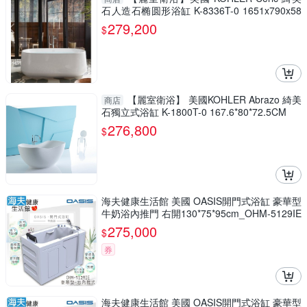
石人造石椭圆形浴缸 K-8336T-0 1651x790x58
6mm
279,200
$
【麗室衛浴】 美國KOHLER Abrazo 綺美
商店
石獨立式浴缸 K-1800T-0 167.6*80*72.5CM
276,800
$
海夫健康生活館 美國 OASIS開門式浴缸 豪華型
牛奶浴內推門 右開130*75*95cm_OHM-5129IE
275,000
$
券
海夫健康生活館 美國 OASIS開門式浴缸 豪華型