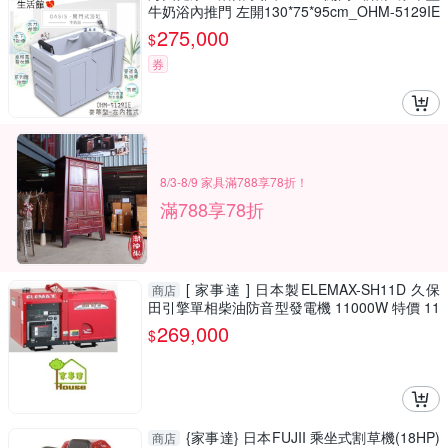
牛奶浴內推門 左開130*75*95cm_OHM-5129IE
275,000
$
券
8/3-8/9 家具滿788享78折！
滿788享78折
[ 家事達 ] 日本製ELEMAX-SH11D 久保
商店
田引擎單相柴油防音型發電機 11000W 特價 11
0V/220V
269,000
$
{家事達} 日本FUJII 乘坐式割草機(18HP)
商店