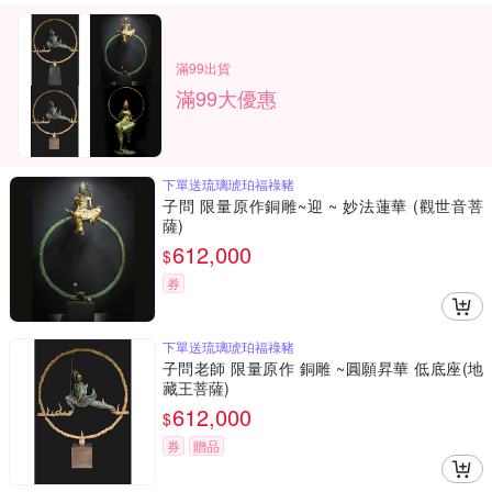
滿99出貨
滿99大優惠
下單送琉璃琥珀福祿豬
子問 限量原作銅雕~迎 ~ 妙法蓮華 (觀世音菩
薩)
612,000
$
券
下單送琉璃琥珀福祿豬
子問老師 限量原作 銅雕 ~圓願昇華 低底座(地
藏王菩薩)
612,000
$
券
贈品