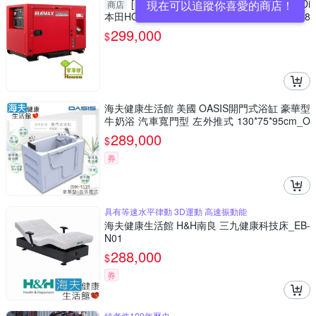
[ 家事達 ] 日本製ELEMAX-SHX8000Di
現在可以追蹤你喜愛的商店！
商店
本田HONDA引擎 單相變頻柴油防音型發電機 8
000W 特價 110V/220V
299,000
$
海夫健康生活館 美國 OASIS開門式浴缸 豪華型
牛奶浴 汽車寬門型 左外推式 130*75*95cm_O
H-5129
289,000
$
券
具有等速水平律動 3D運動 高速振動能
海夫健康生活館 H&H南良 三九健康科技床_EB-
N01
288,000
$
券
純老件100年歷史