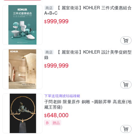
【 麗室衛浴】KOHLER 三件式優惠組合
商店
A+B+C
999,999
$
【 麗室衛浴】KOHLER 設計美學促銷型
商店
錄
999,999
$
下單送琉璃琥珀福祿豬
子問老師 限量原作 銅雕 ~圓願昇華 高底座(地
藏王菩薩)
648,000
$
券
贈品