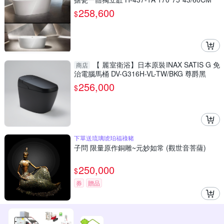
258,600
$
【 麗室衛浴】日本原裝INAX SATIS G 免
商店
治電腦馬桶 DV-G316H-VL-TW/BKG 尊爵黑
256,000
$
下單送琉璃琥珀福祿豬
子問 限量原作銅雕~元妙如常 (觀世音菩薩)
250,000
$
券
贈品