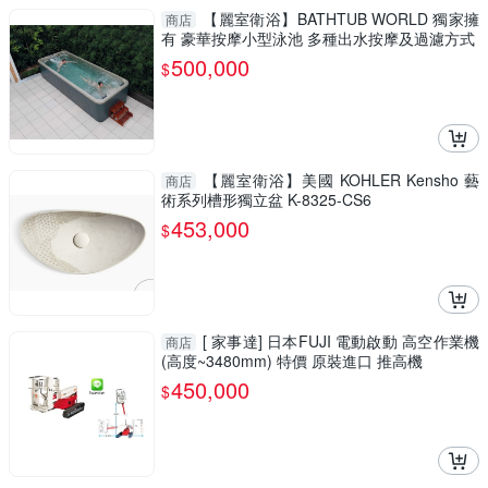
【麗室衛浴】BATHTUB WORLD 獨家擁
商店
有 豪華按摩小型泳池 多種出水按摩及過濾方式
500,000
$
【麗室衛浴】美國 KOHLER Kensho 藝
商店
術系列槽形獨立盆 K-8325-CS6
453,000
$
[ 家事達] 日本FUJI 電動啟動 高空作業機
商店
(高度~3480mm) 特價 原裝進口 推高機
450,000
$