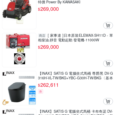
特價 Power By KAWASAKI
269,000
$
[ 家事達 ]日本原裝ELEMAX-SH11D - 單
商店
相柴油.靜音 電動起動 發電機-11000W
269,000
$
【INAX】SATIS G 電腦坐式馬桶 尊爵黑 DV-G
316H-VL-TW/BKG+YBC-G30H-TW/BKG〈基本
安裝〉
262,611
$
券
【INAX】SATIS G 電腦坐式馬桶 卡布奇諾 DV-