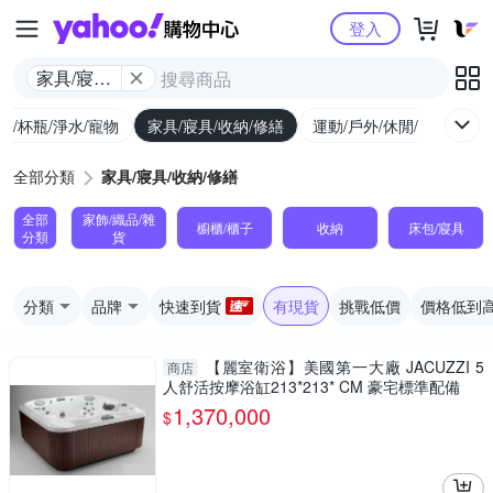
Yahoo購物中心
登入
家具/寢具/
收納/修繕
廚/杯瓶/淨水/寵物
家具/寢具/收納/修繕
運動/戶外/休閒/健身
機
全部分類
家具/寢具/收納/修繕
全部
家飾/織品/雜
櫥櫃/櫃子
收納
床包/寢具
分類
貨
分類
品牌
快速到貨
有現貨
挑戰低價
價格低到
【麗室衛浴】美國第一大廠 JACUZZI 5
商店
人舒活按摩浴缸213*213* CM 豪宅標準配備
1,370,000
$