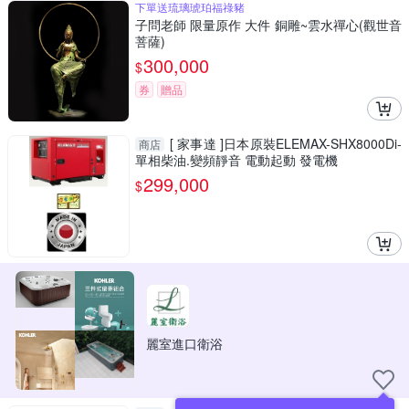
下單送琉璃琥珀福祿豬
子問老師 限量原作 大件 銅雕~雲水禪心(觀世音
菩薩)
300,000
$
券
贈品
[ 家事達 ]日本原裝ELEMAX-SHX8000Di-
商店
單相柴油.變頻靜音 電動起動 發電機
299,000
$
麗室進口衛浴