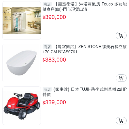
【麗室衛浴】淋浴蒸氣房 Teuco 多功能
商店
健身座(白)-門市現貨出清
390,000
$
【麗室衛浴】ZENISTONE 臻美石獨立缸
商店
170 CM BTAS9761
383,000
$
{家事達} 日本FUJII-乘坐式割草機22HP
商店
特價
339,000
$