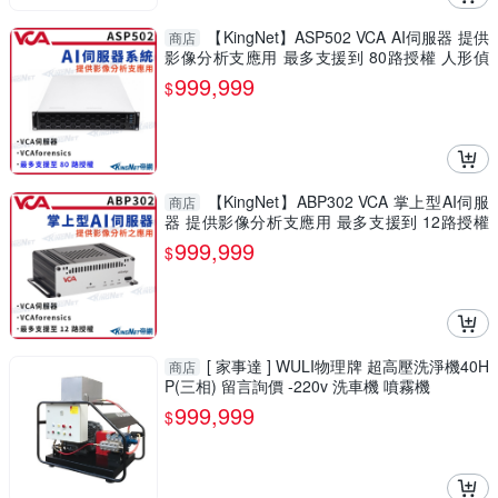
【KingNet】ASP502 VCA AI伺服器 提供
商店
影像分析支應用 最多支援到 80路授權 人形偵
測 破壞檢測
999,999
$
【KingNet】ABP302 VCA 掌上型AI伺服
商店
器 提供影像分析支應用 最多支援到 12路授權
人形偵測 人頭追蹤
999,999
$
[ 家事達 ] WULI物理牌 超高壓洗淨機40H
商店
P(三相) 留言詢價 -220v 洗車機 噴霧機
999,999
$