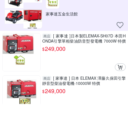
家事達五金生活館
[ 家事達 ]日本製ELEMAX-SH07D 本田H
商店
ONDA引擎單相柴油防音型發電機 7000W 特價
110V/220V
249,000
$
[ 家事達 ] 日本 ELEMAX 澤藤久保田引擎
商店
靜音型柴油發電機-10000W 特價
249,000
$
[ 家事達 ]日本原裝ELEMAX-SH07D - 單
商店
相柴油.靜音 電動起動 發電機-7000W