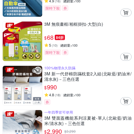
4.9
(
16
)
總銷量>100
限時下殺
券
3M 無痕畫框/相框掛扣-大型(白)
68
$
84折
5
(
10
)
總銷量>100
限時下殺
券
100%物理永久防蹣
3M 新一代舒棉防蹣枕套2入組(北歐藍/奶油米/
清水灰)－三色任選
990
$
4.8
(
18
)
總銷量>100
券
一年四季皆可使用
3M 雙面蓋機能系列涼夏被-單人(北歐藍/奶油
米/清水灰)－三色任選
2,990
$
$
3,290