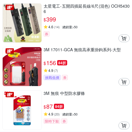
太星電工-五開四插延長線/6尺(混色) OCH5430
6
399
$
4.6
(
14
)
總銷量>50
券
3M 17011-GCA 無痕高承重掛鉤系列-大型
156
$
84折
4.9
(
7
)
挑戰低價
券
3M 無痕 中型防水膠條
87
$
84折
4.9
(
20
)
總銷量>50
限時下殺
券