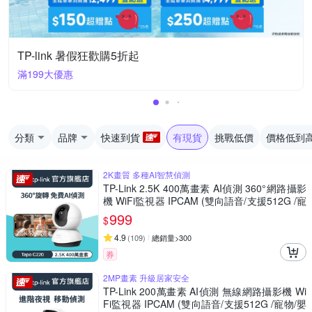
TP-link 暑假狂歡購5折起
滿199大優惠
分類
品牌
快速到貨
有現貨
挑戰低價
價格低到
2K畫質 多種AI智慧偵測
TP-Link 2.5K 400萬畫素 AI偵測 360°網路攝影
機 WiFi監視器 IPCAM (雙向語音/支援512G /寵
物/嬰兒/長輩/Tapo C220)
999
$
4.9
(
109
)
總銷量>300
券
2MP畫素 升級居家安全
TP-Link 200萬畫素 AI偵測 無線網路攝影機 Wi
Fi監視器 IPCAM (雙向語音/支援512G /寵物/嬰