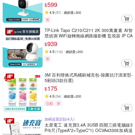
兒/長輩/Tapo C100)
599
$
4.9
(
57
)
總銷量>300
券
TP-Link Tapo C210/C211 2K 300萬畫素 AI智
慧偵測 WiFi旋轉無線網路攝影機 監視器 IP CA
M(360°旋轉/哭聲偵測/支援512G)
939
$
4.9
(
112
)
總銷量>200
券
3M 百利替換式馬桶刷補充包-除菌抗汙清潔型-
5刷頭(3款任選)
175
$
4.9
(
54
)
總銷量>200
活動
券
加碼送震定貼(4入)
太星電工 速充寶3.4A 3USB 四開三插電腦線3
P/6尺(TypeA*2+TypeC*1) OCVA43306加碼送