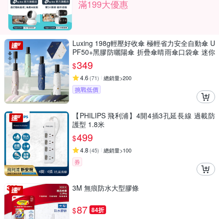
滿199大優惠
Luxing 198g輕壓好收傘 極輕省力安全自動傘 U
PF50+黑膠防曬陽傘 折疊傘晴雨傘口袋傘 迷你
輕量傘
349
$
4.6
(
71
)
總銷量>200
挑戰低價
【PHILIPS 飛利浦】4開4插3孔延長線 過載防
護型 1.8米
499
$
4.8
(
45
)
總銷量>100
券
3M 無痕防水大型膠條
87
$
84折