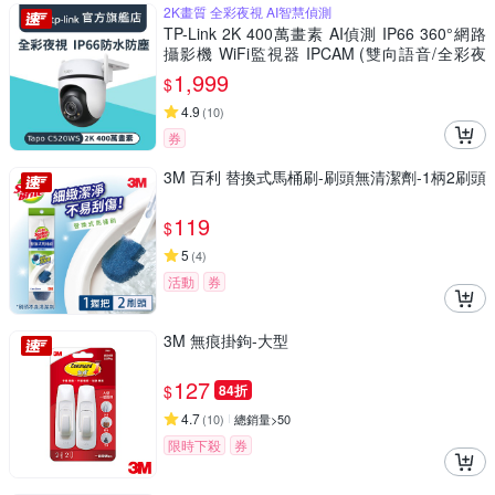
2K畫質 全彩夜視 AI智慧偵測
TP-Link 2K 400萬畫素 AI偵測 IP66 360°網路
攝影機 WiFi監視器 IPCAM (雙向語音/全彩夜
視/Tapo C520WS)
1,999
$
4.9
(
10
)
券
3M 百利 替換式馬桶刷-刷頭無清潔劑-1柄2刷頭
119
$
5
(
4
)
活動
券
3M 無痕掛鉤-大型
127
$
84折
4.7
(
10
)
總銷量>50
限時下殺
券