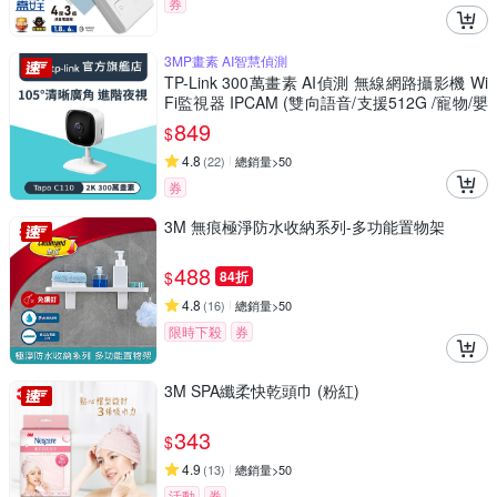
券
3MP畫素 AI智慧偵測
TP-Link 300萬畫素 AI偵測 無線網路攝影機 Wi
Fi監視器 IPCAM (雙向語音/支援512G /寵物/嬰
兒/長輩/Tapo C110
849
$
4.8
(
22
)
總銷量>50
券
3M 無痕極淨防水收納系列-多功能置物架
488
$
84折
4.8
(
16
)
總銷量>50
限時下殺
券
3M SPA纖柔快乾頭巾 (粉紅)
343
$
4.9
(
13
)
總銷量>50
活動
券