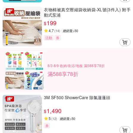
衣物棉被真空壓縮袋收納袋-XL號(3件入) 附手
動式泵浦
199
$
4.7
(
14
)
總銷量>50
活動
券
8/3-8/9 收納/衛浴/地板 滿588享78折
滿588享78折
3M SF500 ShowerCare 除氯蓮蓬頭
1,490
$
5
(
12
)
總銷量>50
券