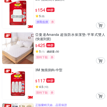
154
$
84折
5
(
8
)
挑戰低價
券
亞曼達Amanda 超強防水保潔墊-平單式雙人
(快速到貨)
425
$
86折
5
(
1
)
總銷量>50
限時下殺
券
3M 無痕掛鉤-中型
117
$
84折
4.5
(
10
)
限時下殺
券
正版蘭精天絲，品質保證