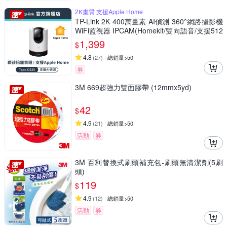
2K畫質 支援Apple Home
TP-Link 2K 400萬畫素 AI偵測 360°網路攝影機
WiFi監視器 IPCAM(Homekit/雙向語音/支援512
G//Tapo C225)
1,399
$
4.8
(
27
)
總銷量>50
券
3M 669超強力雙面膠帶 (12mmx5yd)
42
$
4.9
(
21
)
總銷量>50
活動
券
3M 百利替換式刷頭補充包-刷頭無清潔劑(5刷
頭)
119
$
4.9
(
12
)
總銷量>50
活動
券