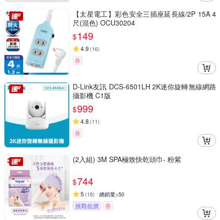
【太星電工】彩色安全三插座延長線/2P 15A 4
尺(混色) OCU30204
149
$
4.9
(
16
)
券
D-Link友訊 DCS-6501LH 2K迷你旋轉無線網路
攝影機 C1版
999
$
4.8
(
11
)
券
(2入組) 3M SPA極致快乾頭巾- 粉紫
744
$
5
(
18
)
總銷量>50
挑戰低價
券