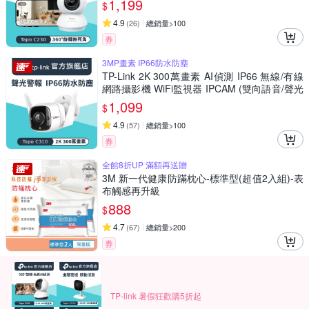
1,199
$
4.9
(
26
)
總銷量>100
券
3MP畫素 IP66防水防塵
TP-Link 2K 300萬畫素 AI偵測 IP66 無線/有線
網路攝影機 WiFi監視器 IPCAM (雙向語音/聲光
警報/Tapo C310)
1,099
$
4.9
(
57
)
總銷量>100
券
全館8折UP 滿額再送贈
3M 新一代健康防蹣枕心-標準型(超值2入組)-表
布觸感再升級
888
$
4.7
(
67
)
總銷量>200
券
TP-link 暑假狂歡購5折起