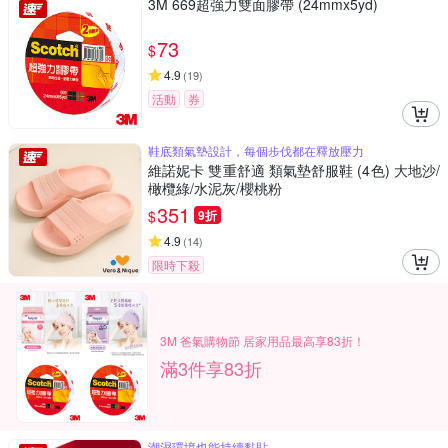
3M 669超強力雙面膠帶 (24mmx5yd)
73
$
4.9
(
19
)
活動
券
鞋底類氣墊設計，每個步伐都在釋放壓力
維諾妮卡 雙重舒適 類氣墊舒服鞋 (4色) 大地沙/
橄欖綠/水泥灰/櫻桃粉
351
$
9折
4.9
(
14
)
限時下殺
3M 爸氣購物節 居家用品最高享83折！
滿3件享83折
潮濕環境也能持續黏貼