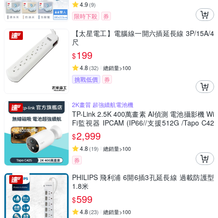
4.9
(
9
)
限時下殺
券
【太星電工】電腦線一開六插延長線 3P/15A/4
尺
199
$
4.8
(
32
)
總銷量>100
挑戰低價
券
2K畫質 超強續航電池機
TP-Link 2.5K 400萬畫素 AI偵測 電池攝影機 Wi
Fi監視器 IPCAM (IP66//支援512G /Tapo C42
5)
2,999
$
4.8
(
19
)
總銷量>100
券
PHILIPS 飛利浦 6開6插3孔延長線 過載防護型
1.8米
599
$
4.8
(
23
)
總銷量>100