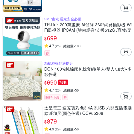
2MP畫素 居家安全必備
TP-Link 200萬畫素 AI偵測 360°網路攝影機 Wi
Fi監視器 IPCAM (雙向語音/支援512G /寵物/嬰
兒/長輩/Tapo C200)
699
$
4.7
(
25
)
總銷量>100
券
精梳純棉舒適提升
DON 100%純棉床包枕套組(單人/雙人/加大)-多
款任選
690
$
75折
4.7
(
26
)
總銷量>50
限時下殺
券
太星電工 速充寶彩色3.4A 3USB 六開五插電腦
線3P/6尺(顏色任選) OCV65306
879
$
4.9
(
29
)
總銷量>50