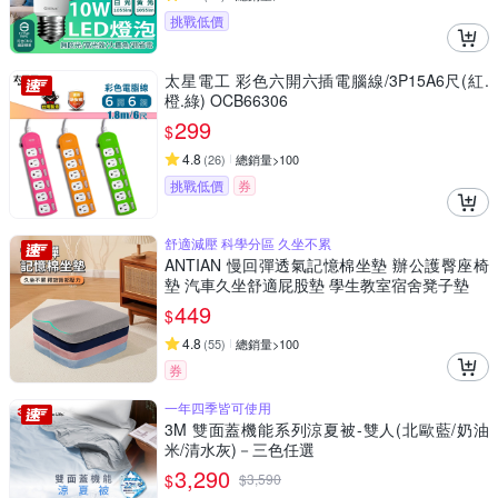
挑戰低價
太星電工 彩色六開六插電腦線/3P15A6尺(紅.
橙.綠) OCB66306
299
$
4.8
(
26
)
總銷量>100
挑戰低價
券
舒適減壓 科學分區 久坐不累
ANTIAN 慢回彈透氣記憶棉坐墊 辦公護臀座椅
墊 汽車久坐舒適屁股墊 學生教室宿舍凳子墊
449
$
4.8
(
55
)
總銷量>100
券
一年四季皆可使用
3M 雙面蓋機能系列涼夏被-雙人(北歐藍/奶油
米/清水灰)－三色任選
3,290
$
$
3,590