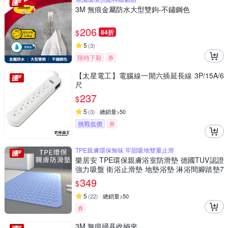
3M 無痕金屬防水大型雙鉤-不鏽鋼色
206
$
84折
5
(
3
)
限時下殺
券
【太星電工】電腦線一開六插延長線 3P/15A/6
尺
237
$
5
(
3
)
總銷量>50
挑戰低價
券
TPE親膚環保無味 牢固吸地雙重止滑
樂居安 TPE環保親膚浴室防滑墊 德國TUV認證
強力吸盤 衛浴止滑墊 地墊浴墊 淋浴間腳踏墊7
0x40cm
349
$
5
(
22
)
總銷量>50
券
3M 無痕掃具收納夾