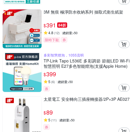
3M 無痕 極淨防水收納系列 抽取式衛生紙架
391
$
84折
4.8
(
12
)
總銷量>50
限時下殺
券
多彩智慧燈泡，1055流明
TP-Link Tapo L536E 多彩調節 節能LED Wi-Fi
智慧照明 E27多色智能燈泡(支援Apple Home)
399
$
5
(
6
)
總銷量>50
券
太星電工 安全轉向三插座轉接器/2P+3P AE027
89
$
5
(
11
)
總銷量>50
券