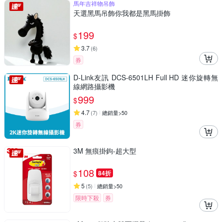
馬年吉祥物吊飾
天選黑馬吊飾你我都是黑馬掛飾
199
$
3.7
(
6
)
券
D-Link友訊 DCS-6501LH Full HD 迷你旋轉無
線網路攝影機
999
$
4.7
(
7
)
總銷量>50
券
3M 無痕掛鉤-超大型
108
$
84折
5
(
5
)
總銷量>50
限時下殺
券