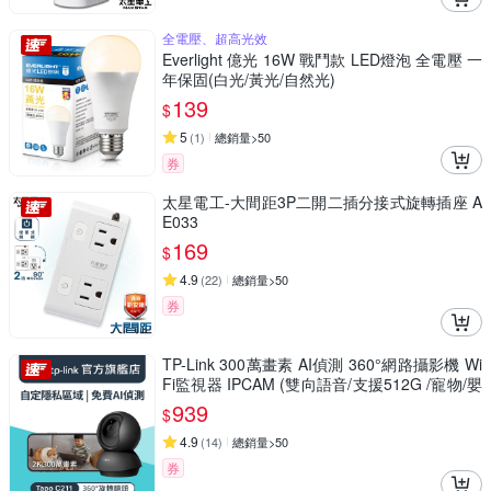
全電壓、超高光效
Everlight 億光 16W 戰鬥款 LED燈泡 全電壓 一
年保固(白光/黃光/自然光)
139
$
5
(
1
)
總銷量>50
券
太星電工-大間距3P二開二插分接式旋轉插座 A
E033
169
$
4.9
(
22
)
總銷量>50
券
TP-Link 300萬畫素 AI偵測 360°網路攝影機 Wi
Fi監視器 IPCAM (雙向語音/支援512G /寵物/嬰
兒/長輩/Tapo C211）
939
$
4.9
(
14
)
總銷量>50
券