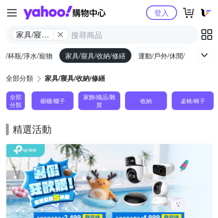
Yahoo購物中心
登入
家具/寢具/
收納/修繕
廚/杯瓶/淨水/寵物
家具/寢具/收納/修繕
運動/戶外/休閒/健身
機
全部分類
家具/寢具/收納/修繕
全部
家飾/織品/雜
櫥櫃/櫃子
收納
桌椅/椅子
分類
貨
精選活動