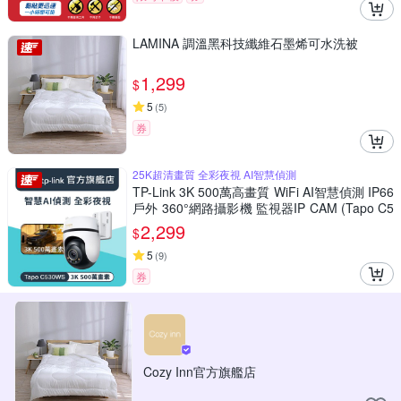
LAMINA 調溫黑科技纖維石墨烯可水洗被
1,299
$
5
(
5
)
券
25K超清畫質 全彩夜視 AI智慧偵測
TP-Link 3K 500萬高畫質 WiFi AI智慧偵測 IP66
戶外 360°網路攝影機 監視器IP CAM (Tapo C5
30WS)
2,299
$
5
(
9
)
券
Cozy Inn官方旗艦店