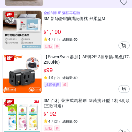
全館8折UP 滿額再送贈
3M 新絲舒眠防蹣記憶枕-舒柔型M
1,190
$
4.7
(
11
)
總銷量>50
活動
券
【PowerSync 群加】3P轉2P 3插壁插-黑色(TC
2303N0)
99
$
4.9
(
12
)
總銷量>50
挑戰低價
券
3M 百利 替換式馬桶刷-除菌抗汙型-1柄4刷頭
(三款可選)
192
$
4.7
(
21
)
總銷量>50
活動
券