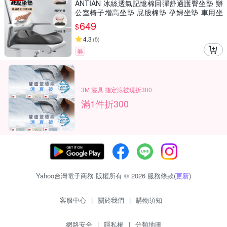
ANTIAN 冰絲透氣記憶棉回彈舒適護臀坐墊 辦
公室椅子增高坐墊 屁股棉墊 孕婦坐墊 車用坐
墊 痔瘡墊
649
$
4.3
(
5
)
券
3M 寢具 指定涼被現折300
滿1件折300
Yahoo台灣電子商務 版權所有 © 2026 服務條款(
更新
)
客服中心
|
關於我們
|
購物須知
網路安全
|
隱私權
|
分類地圖