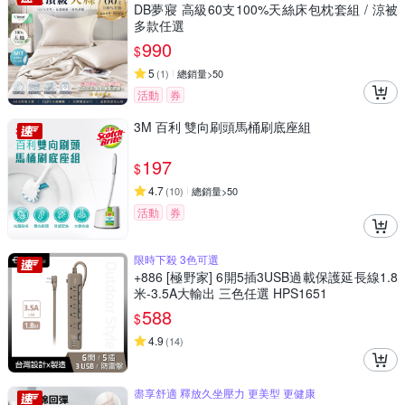
DB夢寢 高級60支100%天絲床包枕套組 / 涼被
多款任選
990
$
5
(
1
)
總銷量>50
活動
券
3M 百利 雙向刷頭馬桶刷底座組
197
$
4.7
(
10
)
總銷量>50
活動
券
限時下殺 3色可選
+886 [極野家] 6開5插3USB過載保護延長線1.8
米-3.5A大輸出 三色任選 HPS1651
588
$
4.9
(
14
)
盡享舒適 釋放久坐壓力 更美型 更健康