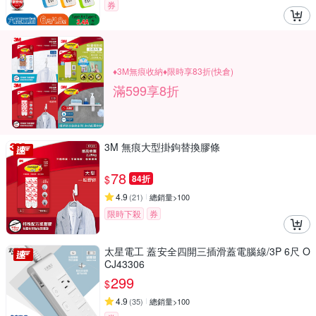
券
♦3M無痕收納♦限時享83折(快倉)
滿599享8折
3M 無痕大型掛鉤替換膠條
78
$
84折
4.9
(
21
)
總銷量>100
限時下殺
券
太星電工 蓋安全四開三插滑蓋電腦線/3P 6尺 O
CJ43306
299
$
4.9
(
35
)
總銷量>100