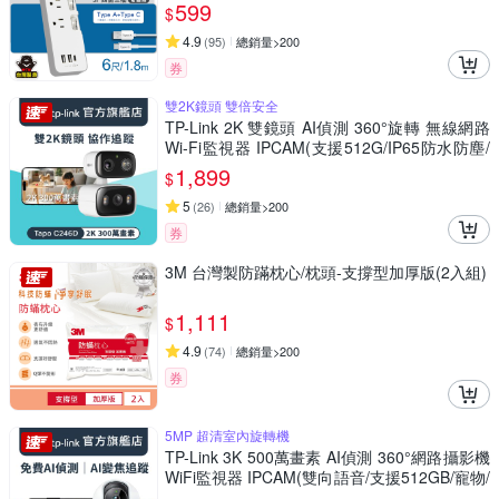
震定貼(4入)
599
$
4.9
(
95
)
總銷量>200
券
雙2K鏡頭 雙倍安全
TP-Link 2K 雙鏡頭 AI偵測 360°旋轉 無線網路
Wi-Fi監視器 IPCAM(支援512G/IP65防水防塵/
Tapo C246D)
1,899
$
5
(
26
)
總銷量>200
券
3M 台灣製防蹣枕心/枕頭-支撐型加厚版(2入組)
1,111
$
4.9
(
74
)
總銷量>200
券
5MP 超清室內旋轉機
TP-Link 3K 500萬畫素 AI偵測 360°網路攝影機
WiFi監視器 IPCAM(雙向語音/支援512GB/寵物/
嬰兒/長輩/Tapo C230 )