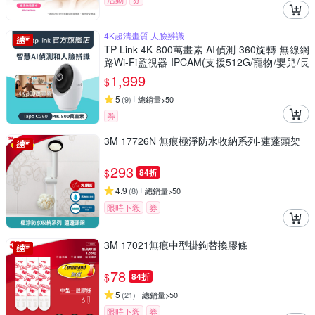
4K超清畫質 人臉辨識
TP-Link 4K 800萬畫素 AI偵測 360旋轉 無線網
路Wi-Fi監視器 IPCAM(支援512G/寵物/嬰兒/長
輩/Tapo C260)
1,999
$
5
(
9
)
總銷量>50
券
3M 17726N 無痕極淨防水收納系列-蓮蓬頭架
293
$
84折
4.9
(
8
)
總銷量>50
限時下殺
券
3M 17021無痕中型掛鉤替換膠條
78
$
84折
5
(
21
)
總銷量>50
限時下殺
券