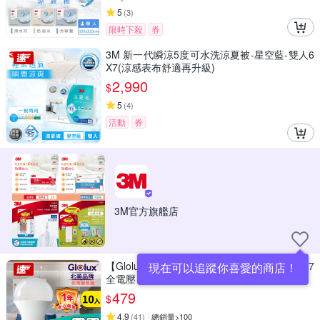
5
(
3
)
限時下殺
券
3M 新一代瞬涼5度可水洗涼夏被-星空藍-雙人6
X7(涼感表布舒適再升級)
2,990
$
5
(
4
)
活動
券
3M官方旗艦店
【Glolux】(10入組) LED 10W燈泡 高亮度 E27
現在可以追蹤你喜愛的商店！
全電壓 (白光/黃光任選)
479
$
4.9
(
41
)
總銷量>100