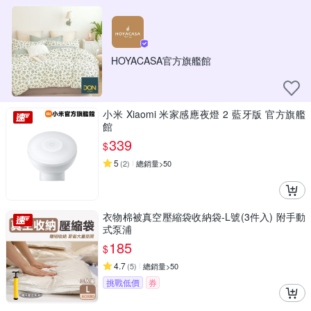
HOYACASA官方旗艦館
小米 Xiaomi 米家感應夜燈 2 藍牙版 官方旗艦
館
339
$
5
(
2
)
總銷量>50
衣物棉被真空壓縮袋收納袋-L號(3件入) 附手動
式泵浦
185
$
4.7
(
5
)
總銷量>50
挑戰低價
券