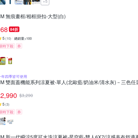
+5
3M 無痕畫框/相框掛扣-大型(白)
68
84折
5
(
10
)
總銷量>100
限時下殺
券
一年四季皆可使用
3M 雙面蓋機能系列涼夏被-單人(北歐藍/奶油米/清水灰)－三色任
2,990
$
3,290
5
(
3
)
限時下殺
券
3M 新一代瞬涼5度可水洗涼夏被-星空藍-雙人6X7(涼感表布舒適