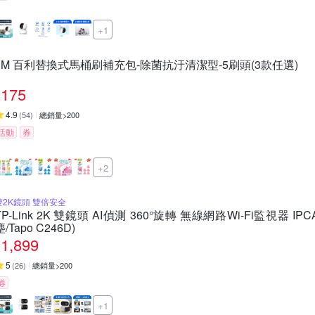
+1
3M 百利替換式馬桶刷補充包-除菌抗汙清潔型-5刷頭(3款任選)
175
4.9
(
54
)
總銷量>200
活動
券
+2
雙2K鏡頭 雙倍安全
TP-Link 2K 雙鏡頭 AI偵測 360°旋轉 無線網路Wi-Fi監視器 IP
塵/Tapo C246D)
1,899
5
(
26
)
總銷量>200
券
+1