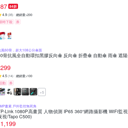
87
84折
4.9
(
35
)
總銷量>200
限時下殺
券
抗風60骨，超大108公分傘面
60骨抗風全自動環扣黑膠反向傘 反向傘 折疊傘 自動傘 雨傘 遮陽
299
4.5
(
14
)
總銷量>100
活動
券
+5
2MP畫素 戶外監控無死角
TP-Link 1080P高畫質 人物偵測 IP65 360°網路攝影機 WiFi監
夜視/Tapo C500)
1,199