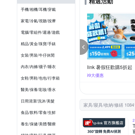
精選活動
WAKUHOME 瓦酷家具
螺絲起子
三人座
兒
換氣扇
收納桿
長門
手機/相機/耳機/穿戴
時尚屋
柏蒂家居
吧台桌/高腳桌/升降桌
家電/冷氣/視聽/按摩
電腦/零組件/週邊/遊戲
精品/黃金/珠寶/手錶
女裝/男裝/牛仔休閒
boy雨具 滿488再享85折
內衣/內褲/襪子/睡衣
3M 寢具 指定涼被現
88享85折
滿1件折300
女鞋/男鞋/包包/行李箱
醫美/保養/彩妝/香水
日用清潔/洗沐/美髮
家具/寢具/收納/修繕 1084
食品/飲料/零食/生鮮
養生/保健/美體/醫療