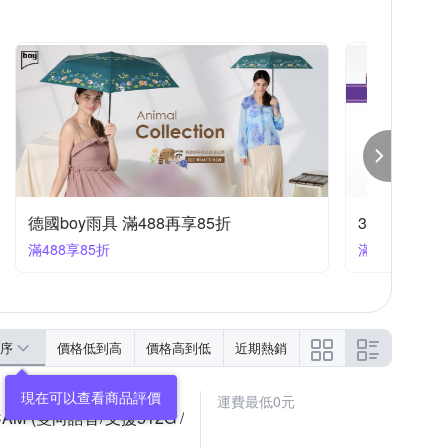
夢之語寢具生活館
文創集
日本直人木業
套
纖維
躺椅
地毯
套裝沙發
用品
德恩
3M 爸氣購物節｜寢具指定品兩件85折｜快速到貨
家飾衛浴開運限時優惠3折起
滿100大優惠
滿1件享
序
價格低到高
價格高到低
近期熱銷
運費最低0元
PCAM (雙向語音/支援512G /