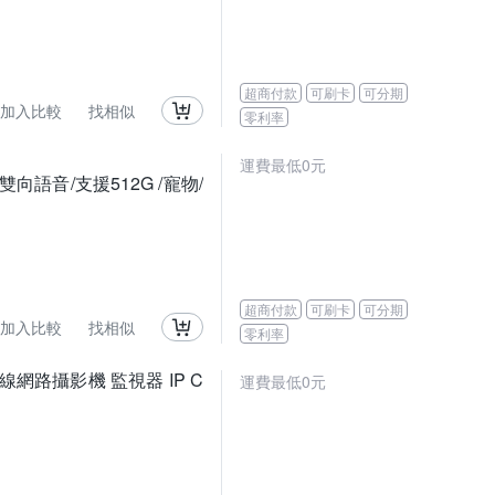
超商付款
可刷卡
可分期
加入比較
找相似
零利率
運費最低0元
(雙向語音/支援512G /寵物/
超商付款
可刷卡
可分期
加入比較
找相似
零利率
旋轉無線網路攝影機 監視器 IP C
運費最低0元