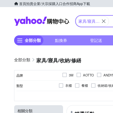
首頁
拍賣
企業/大宗採購入口
合作招商
App下載
Yahoo購物中心
家具/寢具/
收納/修繕
全部分類
點換券
登記送
家具/寢具/收納/修繕
3M
AOTTO
ANDY
品牌
BUHO 布歐
BuyJM
衣櫃
餐櫃
收納箱/收
類型
品牌名稱
G+ 居家
Gr
FOCA
工具配件
電腦桌/書桌/辦
收納架/層架
一般木質
雙人5尺
無
無
二抽
二層
雙人
木質
收納箱/收納盒
三抽
三層
雙人加
塑膠
顏色
種類
主材質
規格
抽屜
層數
HOY
HOPMA
桌子/餐桌/折合桌
被套床包
卡通商品
萊賽爾纖維
桌巾/桌墊
其他
PP
Ogula 小倉
obis
O
相關分類
床頭片
單人座
床套
收納瓶/收納罐
夾子