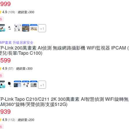
999
4.9
(
109
)
總銷量>300
券
+1
2MP畫素 升級居家安全
TP-Link 200萬畫素 AI偵測 無線網路攝影機 WiFi監視器 IPCAM 
嬰兒/長輩/Tapo C100)
599
4.9
(
57
)
總銷量>300
券
+1
TP-Link Tapo C210/C211 2K 300萬畫素 AI智慧偵測 WiFi
AM(360°旋轉/哭聲偵測/支援512G)
939
4.9
(
112
)
總銷量>200
券