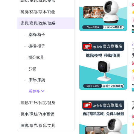
婦幼/童鞋/玩具/樂器
$
餐廚/杯瓶/淨水/寵物
家具/寢具/收納/修繕
桌椅/椅子
櫥櫃/櫃子
辦公家具
$
沙發
床墊/床架
看更多
運動/戶外/休閒/健身
機車/導航/汽車百貨
$
圖書/票券/影音/文具