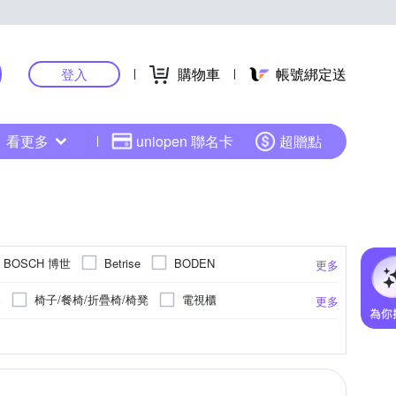
購物車
帳號綁定送
登入
看更多
uniopen 聯名卡
超贈點
BOSCH 博世
Betrise
BODEN
更多
EWALT 得偉
DUYAN 竹漾
E-home
桌
椅子/餐椅/折疊椅/椅凳
電視櫃
更多
Hampton 漢汀堡
Homelike 喜家居
床墊
置物櫃
床頭櫃
電腦椅/辦公椅
大
櫃
實木
桌上收納
單人3尺
網布
毛巾
純棉
單聯
門鈴
石面
雙人特大7尺
掛畫
竹製
更多
更多
A 牧田
MUNA 家居
mufurniture 沐家具
繕工具組
手工具
掛勾/門把
扳手
收納用品耗材
漱口杯/漱口架
Tonia Nicole 東妮寢飾
Style
/升降椅
廚衛收納架/瀝水架/刀具架/砧板架
窗鎖
擦髮巾
警報器
抱枕