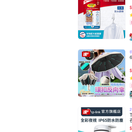
$
$
$