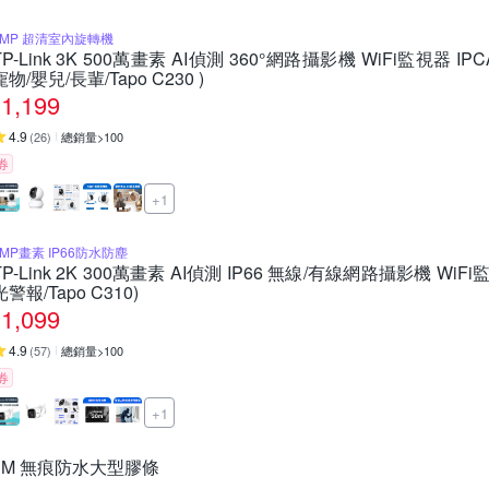
5MP 超清室內旋轉機
TP-Link 3K 500萬畫素 AI偵測 360°網路攝影機 WiFi監視器 I
寵物/嬰兒/長輩/Tapo C230 )
1,199
4.9
(
26
)
總銷量>100
券
+1
3MP畫素 IP66防水防塵
TP-Link 2K 300萬畫素 AI偵測 IP66 無線/有線網路攝影機 WiF
光警報/Tapo C310)
1,099
4.9
(
57
)
總銷量>100
券
+1
3M 無痕防水大型膠條