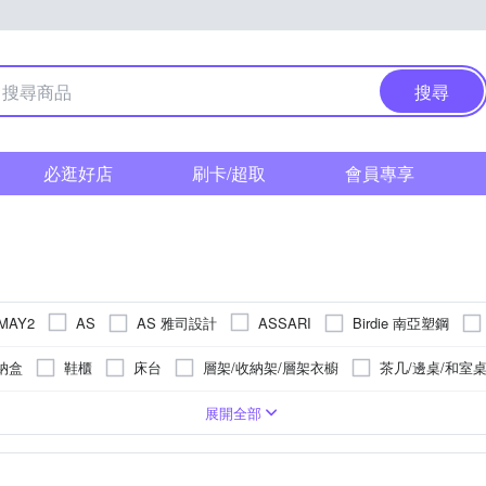
搜尋
必逛好店
刷卡/超取
會員專享
AS 雅司設計
Birdie 南亞塑鋼
MAY2
AS
ASSARI
CHANG YUN 昌運
DanceLight 舞光
dayneeds 日需百備
D
納盒
鞋櫃
床台
層架/收納架/層架衣櫥
茶几/邊桌/和室
eat Living 格蕾寢飾
HERA 赫拉
HongYew 鴻宇
H&R 安室家
公桌
書櫃
兩用被床包組
斗櫃
枕套床包組
獨立筒
/收納籃
大6尺
一抽
六層以上
金屬
四抽
雙人加大
四層
收納袋
天絲
六抽以上
五層
聚酯纖維
水龍頭/水龍頭延伸器
單人3.5尺
有抽屜
一層
精梳棉
單人
五抽
掛勾/門把
雙人特大
布
合成皮
單人加
收納
展開全部
ACASA 禾雅寢具
MAKIT
IDEA
iSFun
KING TONY
LOGIS
組
化妝台桌椅組
床頭箱
壓縮袋/防塵套/收納袋
多件修
蓮蓬頭
衛浴配件
擺飾
防滑把手
浴巾
方巾
SHIMOYAMA 霜山
NE HOUSE
RICHOME
Saint Rose
件組
收納櫃
廚房櫃
雙人座
展示櫃
吧台椅/高腳椅
衛浴五金
手帕
肥皂盤
牙刷架/牙膏架
擦手巾
門