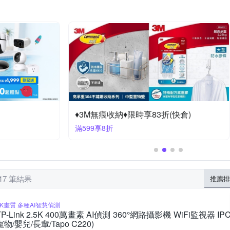
YAMAZAKI 山崎
樹德
享夢城堡
其他品牌
唯熙傢俱
童成長椅
L型沙發
地墊/防滑墊
桌椅組
收納籃
被
簾
童巾
快乾頭巾
浴廁清潔刷
其他商品
其他衛浴
棉花田
海夫健康生活館
絲薇諾
綠活居
荷生活
金
折300
滿2件享85折
17 筆結果
推薦排
2K畫質 多種AI智慧偵測
TP-Link 2.5K 400萬畫素 AI偵測 360°網路攝影機 WiFi監視器 I
寵物/嬰兒/長輩/Tapo C220)