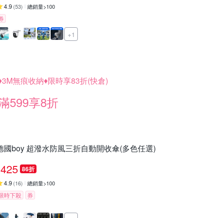
4.9
(
53
)
總銷量>100
券
+1
♦3M無痕收納♦限時享83折(快倉)
滿599享8折
德國boy 超潑水防風三折自動開收傘(多色任選)
425
86折
4.9
(
16
)
總銷量>100
限時下殺
券