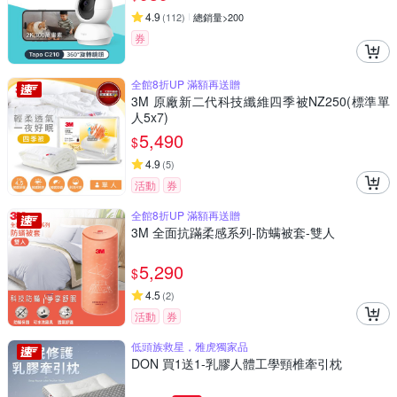
4.9
(
112
)
總銷量>200
券
全館8折UP 滿額再送贈
3M 原廠新二代科技纖維四季被NZ250(標準單
人5x7)
5,490
$
4.9
(
5
)
活動
券
全館8折UP 滿額再送贈
3M 全面抗蹣柔感系列-防螨被套-雙人
5,290
$
4.5
(
2
)
活動
券
低頭族救星，雅虎獨家品
DON 買1送1-乳膠人體工學頸椎牽引枕