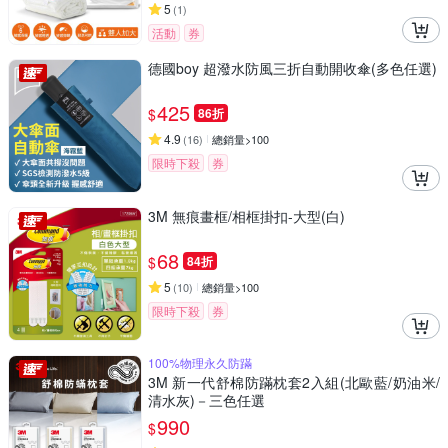
5
(
1
)
活動
券
德國boy 超潑水防風三折自動開收傘(多色任選)
425
$
86折
4.9
(
16
)
總銷量>100
限時下殺
券
3M 無痕畫框/相框掛扣-大型(白)
68
$
84折
5
(
10
)
總銷量>100
限時下殺
券
100%物理永久防蹣
3M 新一代舒棉防蹣枕套2入組(北歐藍/奶油米/
清水灰)－三色任選
990
$