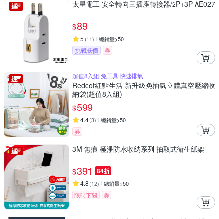
太星電工 安全轉向三插座轉接器/2P+3P AE027
89
$
5
(
11
)
總銷量>50
挑戰低價
券
超值8入組 免工具 快速排氣
Reddot紅點生活 新升級免抽氣立體真空壓縮收
納袋(超值8入組)
599
$
4.4
(
3
)
總銷量>50
券
3M 無痕 極淨防水收納系列 抽取式衛生紙架
391
$
84折
4.8
(
12
)
總銷量>50
限時下殺
券