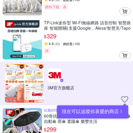
限時下殺
券
TP-Link迷你型 Wi-Fi無線網路 語音控制 智慧插
座 智能開關(支援Google，Alexa/智慧充/Tapo
P105)
329
$
4.9
(
20
)
總銷量>100
券
3M官方旗艦店
抗風60骨，超大108公分傘面
現在可以追蹤你喜愛的商店！
60骨抗風全自動環扣黑膠反向傘 反向傘 折疊傘
自動傘 雨傘 遮陽傘 樂豐生活
299
$