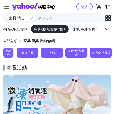
Yahoo購物中心
登入
家具/寢具/
收納/修繕
廚/杯瓶/淨水/寵物
家具/寢具/收納/修繕
運動/戶外/休閒/健身
機
全部分類
家具/寢具/收納/修繕
全部
家飾/織品/雜
五金工具
收納
衛浴/免治馬桶
分類
貨
精選活動