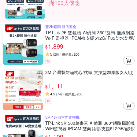
滿199大優惠
雙2K鏡頭 雙倍安全
TP-Link 2K 雙鏡頭 AI偵測 360°旋轉 無線網路
Wi-Fi監視器 IPCAM(支援512G/IP65防水防塵/
Tapo C246D)
1,899
$
5
(
26
)
總銷量>200
券
3M 台灣製防蹣枕心/枕頭-支撐型加厚版(2入組)
1,111
$
4.9
(
74
)
總銷量>200
券
5MP 超清室內旋轉機
TP-Link 3K 500萬畫素 AI偵測 360°網路攝影機
WiFi監視器 IPCAM(雙向語音/支援512GB/寵物/
嬰兒/長輩/Tapo C230 )
1,199