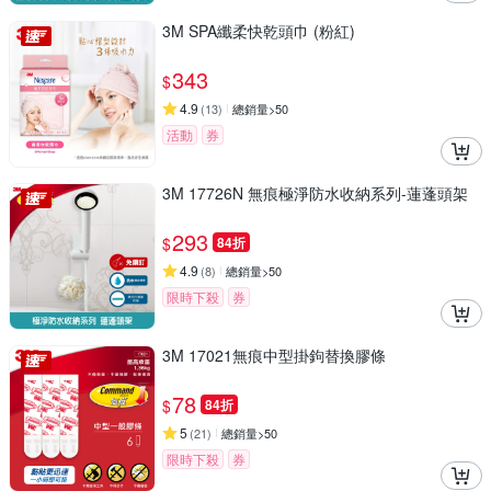
3M SPA纖柔快乾頭巾 (粉紅)
343
$
4.9
(
13
)
總銷量>50
活動
券
3M 17726N 無痕極淨防水收納系列-蓮蓬頭架
293
$
84折
4.9
(
8
)
總銷量>50
限時下殺
券
3M 17021無痕中型掛鉤替換膠條
78
$
84折
5
(
21
)
總銷量>50
限時下殺
券