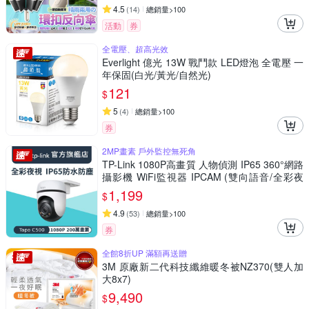
4.5
(
14
)
總銷量>100
活動
券
全電壓、超高光效
Everlight 億光 13W 戰鬥款 LED燈泡 全電壓 一
年保固(白光/黃光/自然光)
121
$
5
(
4
)
總銷量>100
券
2MP畫素 戶外監控無死角
TP-Link 1080P高畫質 人物偵測 IP65 360°網路
攝影機 WiFi監視器 IPCAM (雙向語音/全彩夜
視/Tapo C500)
1,199
$
4.9
(
53
)
總銷量>100
券
全館8折UP 滿額再送贈
3M 原廠新二代科技纖維暖冬被NZ370(雙人加
大8x7)
9,490
$