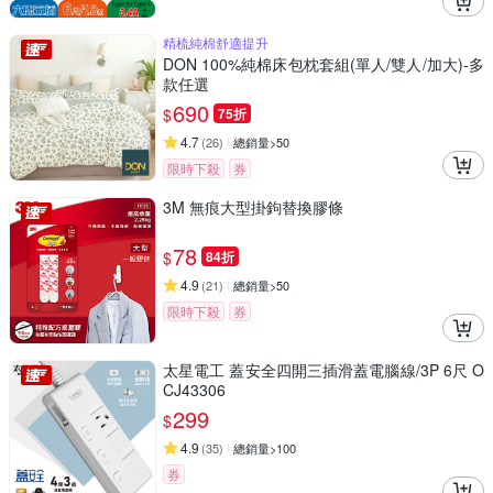
精梳純棉舒適提升
DON 100%純棉床包枕套組(單人/雙人/加大)-多
款任選
690
$
75折
4.7
(
26
)
總銷量>50
限時下殺
券
3M 無痕大型掛鉤替換膠條
78
$
84折
4.9
(
21
)
總銷量>50
限時下殺
券
太星電工 蓋安全四開三插滑蓋電腦線/3P 6尺 O
CJ43306
299
$
4.9
(
35
)
總銷量>100
券