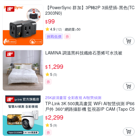
【PowerSync 群加】3P轉2P 3插壁插-黑色(TC
2303N0)
99
$
4.9
(
12
)
總銷量>50
挑戰低價
券
LAMINA 調溫黑科技纖維石墨烯可水洗被
1,299
$
5
(
5
)
券
25K超清畫質 全彩夜視 AI智慧偵測
TP-Link 3K 500萬高畫質 WiFi AI智慧偵測 IP66
戶外 360°網路攝影機 監視器IP CAM (Tapo C5
30WS)
2,299
$
5
(
9
)
券