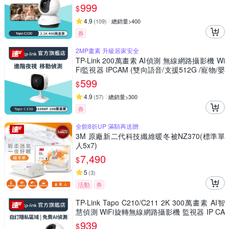
物/嬰兒/長輩/Tapo C220)
999
$
4.9
(
109
)
總銷量>400
券
2MP畫素 升級居家安全
TP-Link 200萬畫素 AI偵測 無線網路攝影機 Wi
Fi監視器 IPCAM (雙向語音/支援512G /寵物/嬰
兒/長輩/Tapo C100)
599
$
4.9
(
57
)
總銷量>300
券
全館8折UP 滿額再送贈
3M 原廠新二代科技纖維暖冬被NZ370(標準單
人5x7)
7,490
$
5
(
3
)
活動
券
TP-Link Tapo C210/C211 2K 300萬畫素 AI智
慧偵測 WiFi旋轉無線網路攝影機 監視器 IP CA
M(360°旋轉/哭聲偵測/支援512G)
939
$