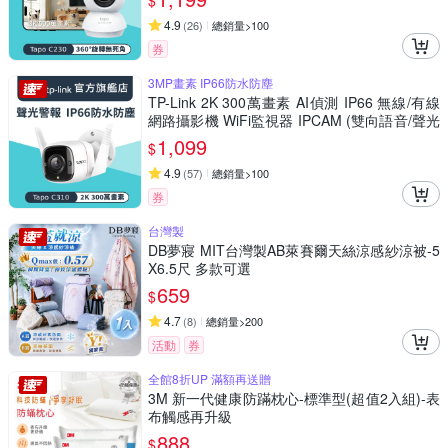
$
4.9
(
26
)
總銷量>100
券
3MP畫素 IP66防水防塵
TP-Link 2K 300萬畫素 AI偵測 IP66 無線/有線
網路攝影機 WiFi監視器 IPCAM (雙向語音/聲光
警報/Tapo C310)
1,099
$
4.9
(
57
)
總銷量>100
券
台灣製
DB夢寢 MIT台灣製AB萊賽爾天絲涼感紗涼被-5
X6.5尺 多款可選
659
$
4.7
(
8
)
總銷量>200
活動
券
全館8折UP 滿額再送贈
3M 新一代健康防蹣枕心-標準型(超值2入組)-表
布觸感再升級
888
$