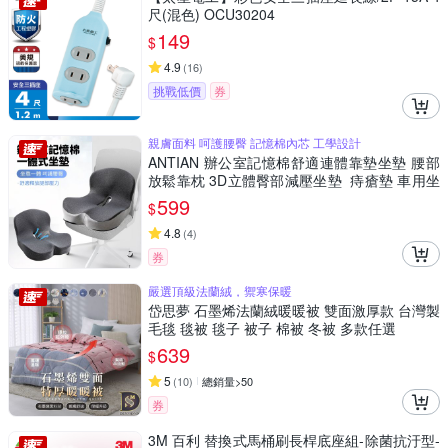
尺(混色) OCU30204
149
$
4.9
(
16
)
挑戰低價
券
親膚面料 呵護腰臀 記憶棉內芯 工學設計
ANTIAN 辦公室記憶棉舒適連體靠墊坐墊 腰部
放鬆靠枕 3D立體臀部減壓坐墊 痔瘡墊 車用坐
墊
599
$
4.8
(
4
)
券
嚴選頂級法蘭絨，禦寒保暖
岱思夢 石墨烯法蘭絨暖暖被 雙面激厚款 台灣製
毛毯 毯被 毯子 被子 棉被 冬被 多款任選
639
$
5
(
10
)
總銷量>50
券
3M 百利 替換式馬桶刷長桿底座組-除菌抗汙型-