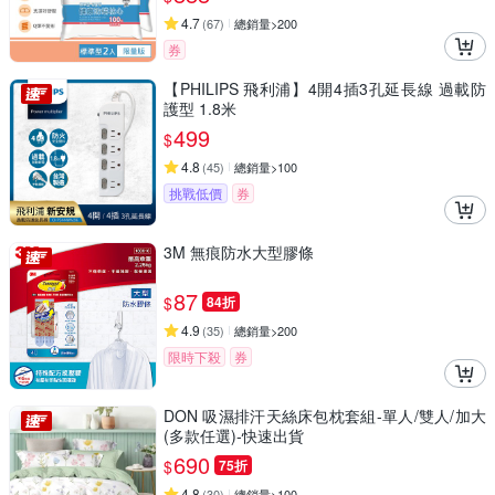
4.7
(
67
)
總銷量>200
券
【PHILIPS 飛利浦】4開4插3孔延長線 過載防
護型 1.8米
499
$
4.8
(
45
)
總銷量>100
挑戰低價
券
3M 無痕防水大型膠條
87
$
84折
4.9
(
35
)
總銷量>200
限時下殺
券
DON 吸濕排汗天絲床包枕套組-單人/雙人/加大
(多款任選)-快速出貨
690
$
75折
4.8
(
30
)
總銷量>100