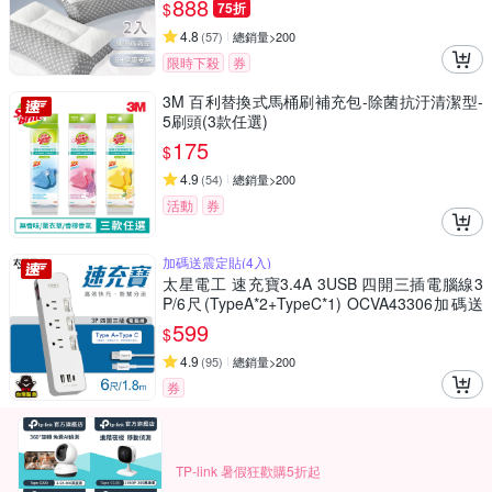
888
$
75折
4.8
(
57
)
總銷量>200
限時下殺
券
3M 百利替換式馬桶刷補充包-除菌抗汙清潔型-
5刷頭(3款任選)
175
$
4.9
(
54
)
總銷量>200
活動
券
加碼送震定貼(4入)
太星電工 速充寶3.4A 3USB 四開三插電腦線3
P/6尺(TypeA*2+TypeC*1) OCVA43306加碼送
震定貼(4入)
599
$
4.9
(
95
)
總銷量>200
券
TP-link 暑假狂歡購5折起