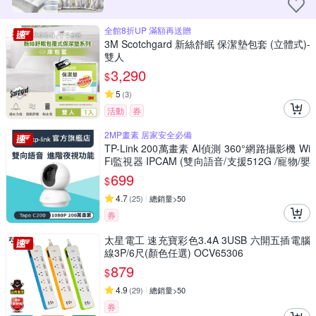
全館8折UP 滿額再送贈
3M Scotchgard 新絲舒眠 保潔墊包套 (立體式)-
雙人
3,290
$
5
(
3
)
活動
券
2MP畫素 居家安全必備
TP-Link 200萬畫素 AI偵測 360°網路攝影機 Wi
Fi監視器 IPCAM (雙向語音/支援512G /寵物/嬰
兒/長輩/Tapo C200)
699
$
4.7
(
25
)
總銷量>50
券
太星電工 速充寶彩色3.4A 3USB 六開五插電腦
線3P/6尺(顏色任選) OCV65306
879
$
4.9
(
29
)
總銷量>50
券