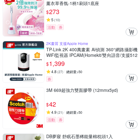
薰衣草香氛-1柄1刷頭1底座
273
$
5
(
10
)
活動
券
2K畫質 支援Apple Home
TP-Link 2K 400萬畫素 AI偵測 360°網路攝影機
WiFi監視器 IPCAM(Homekit/雙向語音/支援512
G//Tapo C225)
1,399
$
4.8
(
27
)
總銷量>50
券
3M 669超強力雙面膠帶 (12mmx5yd)
42
$
4.9
(
21
)
總銷量>50
活動
券
DB夢寢 舒眠石墨稀能量棉枕頭1入