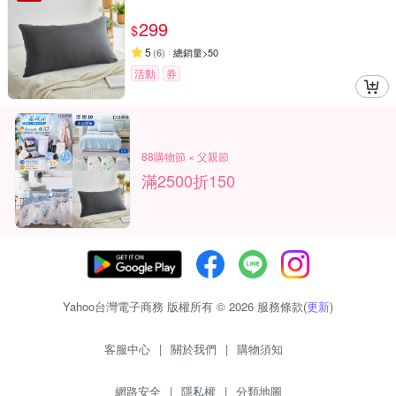
299
$
5
(
6
)
總銷量>50
活動
券
88購物節 × 父親節
滿2500折150
Yahoo台灣電子商務 版權所有 © 2026 服務條款(
更新
)
客服中心
|
關於我們
|
購物須知
網路安全
|
隱私權
|
分類地圖