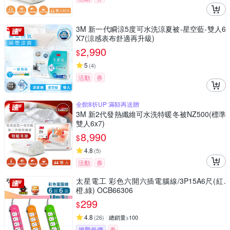
3M 新一代瞬涼5度可水洗涼夏被-星空藍-雙人6
X7(涼感表布舒適再升級)
2,990
$
5
(
4
)
活動
券
全館8折UP 滿額再送贈
3M 新2代發熱纖維可水洗特暖冬被NZ500(標準
雙人6x7)
8,990
$
4.8
(
5
)
活動
券
太星電工 彩色六開六插電腦線/3P15A6尺(紅.
橙.綠) OCB66306
299
$
4.8
(
26
)
總銷量>100
挑戰低價
券