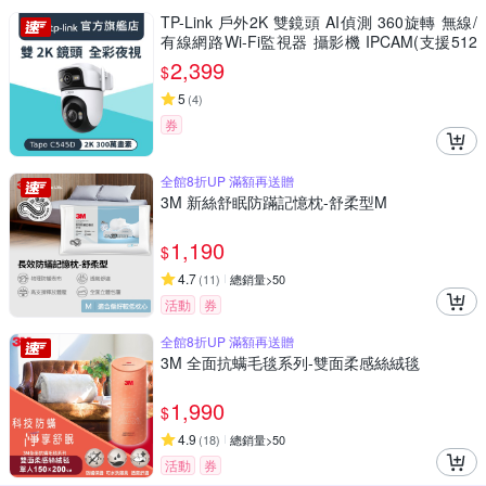
TP-Link 戶外2K 雙鏡頭 AI偵測 360旋轉 無線/
有線網路Wi-Fi監視器 攝影機 IPCAM(支援512
G/IP66/Tapo C545D)
2,399
$
5
(
4
)
券
全館8折UP 滿額再送贈
3M 新絲舒眠防蹣記憶枕-舒柔型M
1,190
$
4.7
(
11
)
總銷量>50
活動
券
全館8折UP 滿額再送贈
3M 全面抗螨毛毯系列-雙面柔感絲絨毯
1,990
$
4.9
(
18
)
總銷量>50
活動
券