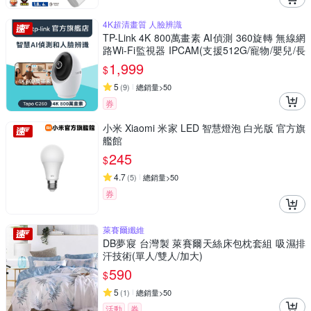
4K超清畫質 人臉辨識
TP-Link 4K 800萬畫素 AI偵測 360旋轉 無線網
路Wi-Fi監視器 IPCAM(支援512G/寵物/嬰兒/長
輩/Tapo C260)
1,999
$
5
(
9
)
總銷量>50
券
小米 Xiaomi 米家 LED 智慧燈泡 白光版 官方旗
艦館
245
$
4.7
(
5
)
總銷量>50
券
萊賽爾纖維
DB夢寢 台灣製 萊賽爾天絲床包枕套組 吸濕排
汗技術(單人/雙人/加大)
590
$
5
(
1
)
總銷量>50
活動
券