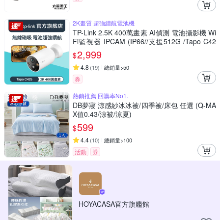
2K畫質 超強續航電池機
TP-Link 2.5K 400萬畫素 AI偵測 電池攝影機 Wi
Fi監視器 IPCAM (IP66//支援512G /Tapo C42
5)
2,999
$
4.8
(
19
)
總銷量>50
券
熱銷推薦 回購率No1.
DB夢寢 涼感紗冰冰被/四季被/床包 任選 (Q-MA
X值0.43/涼被/涼夏)
599
$
4.4
(
10
)
總銷量>100
活動
券
HOYACASA官方旗艦館