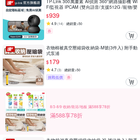
TP-Link 300萬畫素 AI偵測 360°網路攝影機 Wi
Fi監視器 IPCAM (雙向語音/支援512G /寵物/嬰
兒/長輩/Tapo C211）
939
$
4.9
(
14
)
總銷量>50
券
衣物棉被真空壓縮袋收納袋-M號(3件入) 附手動
式泵浦
179
$
4.7
(
3
)
總銷量>50
挑戰低價
券
8/3-8/9 收納/衛浴/地板 滿588享78折
滿588享78折