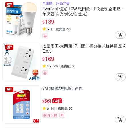
全電壓、超高光效
Everlight 億光 16W 戰鬥款 LED燈泡 全電壓 一
年保固(白光/黃光/自然光)
139
$
5
(
1
)
總銷量>50
券
太星電工-大間距3P二開二插分接式旋轉插座 A
E033
169
$
4.9
(
22
)
總銷量>50
券
3M 無痕透明掛鉤-迷你
99
$
84折
5
(
10
)
總銷量>50
限時下殺
券