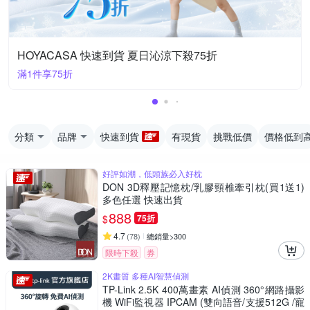
HOYACASA 快速到貨 夏日沁涼下殺75折
滿1件享75折
分類
品牌
快速到貨
有現貨
挑戰低價
價格低到
好評如潮，低頭族必入好枕
DON 3D釋壓記憶枕/乳膠頸椎牽引枕(買1送1)
多色任選 快速出貨
888
$
75折
4.7
(
78
)
總銷量>300
限時下殺
券
2K畫質 多種AI智慧偵測
TP-Link 2.5K 400萬畫素 AI偵測 360°網路攝影
機 WiFi監視器 IPCAM (雙向語音/支援512G /寵