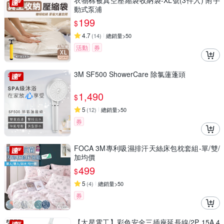
衣物棉被真空壓縮袋收納袋-XL號(3件入) 附手
動式泵浦
199
$
4.7
(
14
)
總銷量>50
活動
券
3M SF500 ShowerCare 除氯蓮蓬頭
1,490
$
5
(
12
)
總銷量>50
券
FOCA 3M專利吸濕排汗天絲床包枕套組-單/雙/
加均價
499
$
5
(
4
)
總銷量>50
券
【太星電工】彩色安全三插座延長線/2P 15A 4