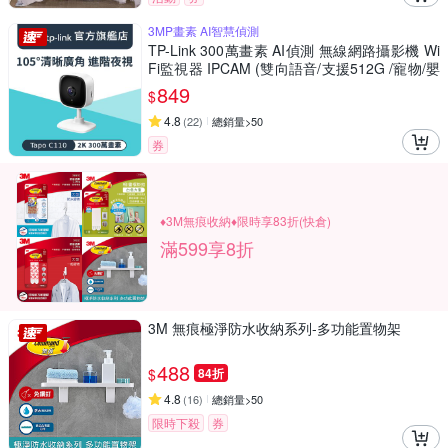
3MP畫素 AI智慧偵測
TP-Link 300萬畫素 AI偵測 無線網路攝影機 Wi
Fi監視器 IPCAM (雙向語音/支援512G /寵物/嬰
兒/長輩/Tapo C110
849
$
4.8
(
22
)
總銷量>50
券
♦3M無痕收納♦限時享83折(快倉)
滿599享8折
3M 無痕極淨防水收納系列-多功能置物架
488
$
84折
4.8
(
16
)
總銷量>50
限時下殺
券