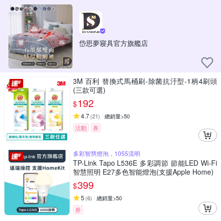
岱思夢寢具官方旗艦店
3M 百利 替換式馬桶刷-除菌抗汙型-1柄4刷頭
(三款可選)
192
$
4.7
(
21
)
總銷量>50
活動
券
多彩智慧燈泡，1055流明
TP-Link Tapo L536E 多彩調節 節能LED Wi-Fi
智慧照明 E27多色智能燈泡(支援Apple Home)
399
$
5
(
6
)
總銷量>50
券