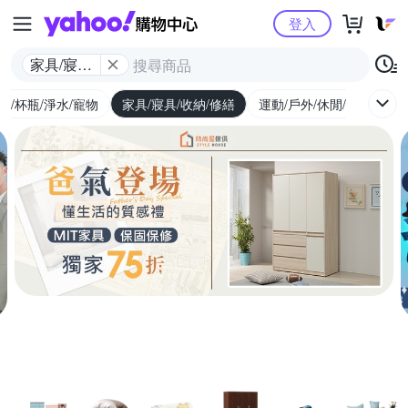
Yahoo購物中心
登入
家具/寢具/
收納/修繕
廚/杯瓶/淨水/寵物
家具/寢具/收納/修繕
運動/戶外/休閒/健身
機