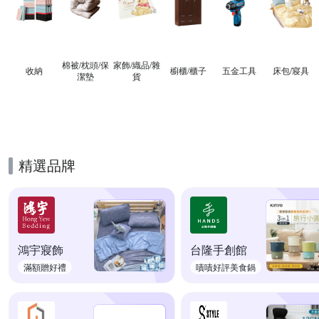
棉被/枕頭/保
家飾/織品/雜
收納
櫥櫃/櫃子
五金工具
床包/寢具
潔墊
貨
精選品牌
鴻宇寢飾
台隆手創館
滿額贈好禮
嘖嘖好評美食鍋