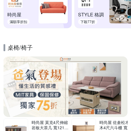
時尚屋
STYLE 格調
滿額享折扣
下殺77折
桌椅/椅子
的優惠推薦活動
時尚屋 莫克4尺伸縮
時尚屋 佐倉松木實
岩板大茶几 寬121x
木4尺六斗櫃 寬11