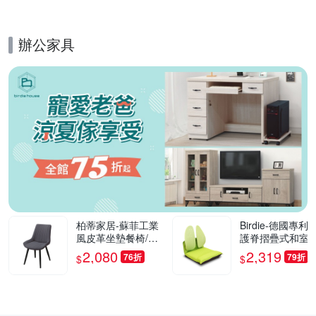
0cm
辦公家具
的優惠推薦活動
柏蒂家居-蘇菲工業
Birdie-德國專利
風皮革坐墊餐椅/休
護脊摺疊式和室椅
閒椅(單椅)-55x42x8
綠色-46x50x50c
2,080
2,319
76折
79折
$
$
2cm