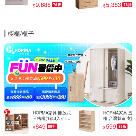
深60x高52.6公分-台
深58x高76cm
9,688
5,383
76折
76折
$
$
灣製/免組裝/茶几
櫥櫃/櫃子
的優惠推薦活動
HOPMA家具 開放式
HOPMA家具 五
三格櫃(1箱3入)台灣
櫃 台灣製造 玄關
製造 收納置物櫃 儲
開放收納櫃 置物
649
599
89折
89折
$
$
藏玄關櫃 展示空櫃-
櫃 鞋架-寬60 X 
寬40.5 x深24.5 x高8
X 高79.5cm