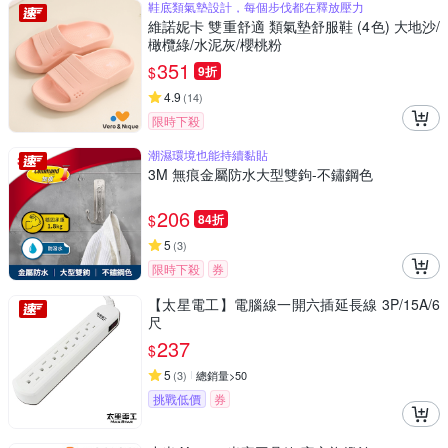
鞋底類氣墊設計，每個步伐都在釋放壓力
維諾妮卡 雙重舒適 類氣墊舒服鞋 (4色) 大地沙/
橄欖綠/水泥灰/櫻桃粉
351
$
9折
4.9
(
14
)
限時下殺
潮濕環境也能持續黏貼
3M 無痕金屬防水大型雙鉤-不鏽鋼色
206
$
84折
5
(
3
)
限時下殺
券
【太星電工】電腦線一開六插延長線 3P/15A/6
尺
237
$
5
(
3
)
總銷量>50
挑戰低價
券