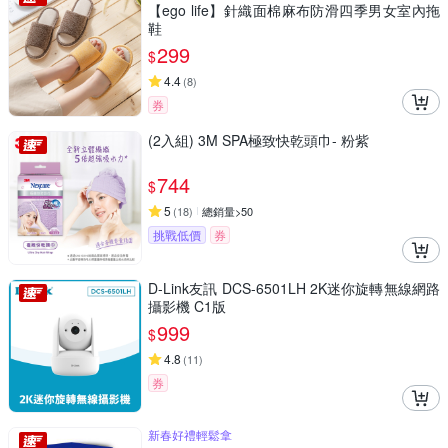
【ego life】針織面棉麻布防滑四季男女室內拖
鞋
299
$
4.4
(
8
)
券
(2入組) 3M SPA極致快乾頭巾- 粉紫
744
$
5
(
18
)
總銷量>50
挑戰低價
券
D-Link友訊 DCS-6501LH 2K迷你旋轉無線網路
攝影機 C1版
999
$
4.8
(
11
)
券
新春好禮輕鬆拿