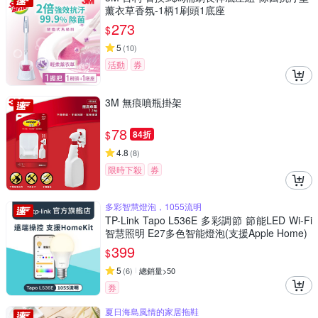
薰衣草香氛-1柄1刷頭1底座
273
$
5
(
10
)
活動
券
3M 無痕噴瓶掛架
78
$
84折
4.8
(
8
)
限時下殺
券
多彩智慧燈泡，1055流明
TP-Link Tapo L536E 多彩調節 節能LED Wi-Fi
智慧照明 E27多色智能燈泡(支援Apple Home)
399
$
5
(
6
)
總銷量>50
券
夏日海島風情的家居拖鞋