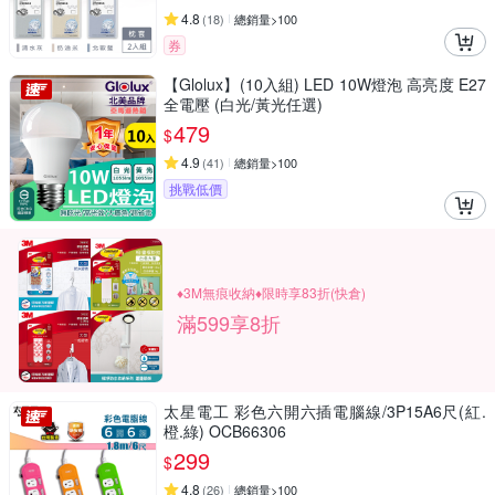
4.8
(
18
)
總銷量>100
券
【Glolux】(10入組) LED 10W燈泡 高亮度 E27
全電壓 (白光/黃光任選)
479
$
4.9
(
41
)
總銷量>100
挑戰低價
♦3M無痕收納♦限時享83折(快倉)
滿599享8折
太星電工 彩色六開六插電腦線/3P15A6尺(紅.
橙.綠) OCB66306
299
$
4.8
(
26
)
總銷量>100