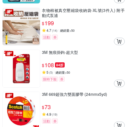
衣物棉被真空壓縮袋收納袋-XL號(3件入) 附手
動式泵浦
199
$
4.7
(
14
)
總銷量>50
活動
券
3M 無痕掛鉤-超大型
108
$
84折
5
(
5
)
總銷量>50
限時下殺
券
3M 669超強力雙面膠帶 (24mmx5yd)
73
$
4.9
(
19
)
活動
券