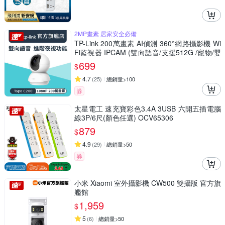
2MP畫素 居家安全必備
TP-Link 200萬畫素 AI偵測 360°網路攝影機 Wi
Fi監視器 IPCAM (雙向語音/支援512G /寵物/嬰
兒/長輩/Tapo C200)
699
$
4.7
(
25
)
總銷量>100
券
太星電工 速充寶彩色3.4A 3USB 六開五插電腦
線3P/6尺(顏色任選) OCV65306
879
$
4.9
(
29
)
總銷量>50
券
小米 Xiaomi 室外攝影機 CW500 雙攝版 官方旗
艦館
1,959
$
5
(
6
)
總銷量>50