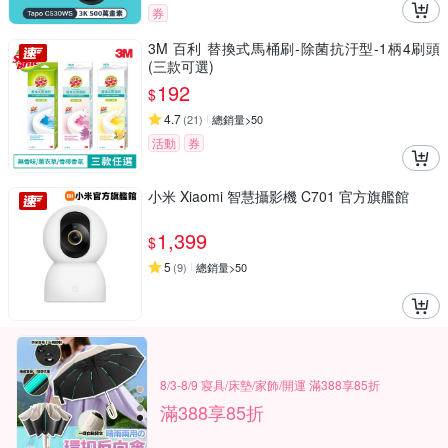
券
3M 百利 替換式馬桶刷-除菌抗汙型-1柄4刷頭
(三款可選)
192
$
4.7
(
21
)
總銷量>50
活動
券
小米 Xiaomi 智慧攝影機 C701 官方旗艦館
1,399
$
5
(
9
)
總銷量>50
8/3-8/9 寢具/床墊/家飾/開運 滿388享85折
滿388享85折