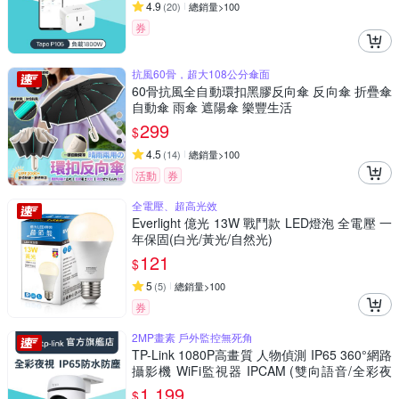
4.9
(
20
)
總銷量>100
券
抗風60骨，超大108公分傘面
60骨抗風全自動環扣黑膠反向傘 反向傘 折疊傘
自動傘 雨傘 遮陽傘 樂豐生活
299
$
4.5
(
14
)
總銷量>100
活動
券
全電壓、超高光效
Everlight 億光 13W 戰鬥款 LED燈泡 全電壓 一
年保固(白光/黃光/自然光)
121
$
5
(
5
)
總銷量>100
券
2MP畫素 戶外監控無死角
TP-Link 1080P高畫質 人物偵測 IP65 360°網路
攝影機 WiFi監視器 IPCAM (雙向語音/全彩夜
視/Tapo C500)
1,199
$