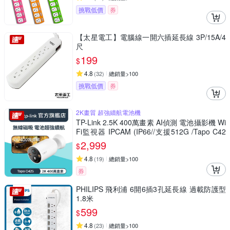
挑戰低價
券
【太星電工】電腦線一開六插延長線 3P/15A/4
尺
199
$
4.8
(
32
)
總銷量>100
挑戰低價
券
2K畫質 超強續航電池機
TP-Link 2.5K 400萬畫素 AI偵測 電池攝影機 Wi
Fi監視器 IPCAM (IP66//支援512G /Tapo C42
5)
2,999
$
4.8
(
19
)
總銷量>100
券
PHILIPS 飛利浦 6開6插3孔延長線 過載防護型
1.8米
599
$
4.8
(
23
)
總銷量>100