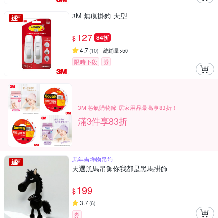
3M 無痕掛鉤-大型
127
$
84折
4.7
(
10
)
總銷量>50
限時下殺
券
3M 爸氣購物節 居家用品最高享83折！
滿3件享83折
馬年吉祥物吊飾
天選黑馬吊飾你我都是黑馬掛飾
199
$
3.7
(
6
)
券