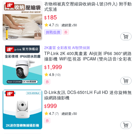
衣物棉被真空壓縮袋收納袋-L號(3件入) 附手動
式泵浦
185
$
4.7
(
5
)
總銷量>50
挑戰低價
券
2K畫質 全彩夜視 AI智慧偵測
TP-Link 2K 400萬畫素 AI偵測 IP66 360°網路
攝影機 WiFi監視器 IPCAM (雙向語音/全彩夜
視/Tapo C520WS)
1,999
$
4.9
(
10
)
券
D-Link友訊 DCS-6501LH Full HD 迷你旋轉無
線網路攝影機
999
$
4.7
(
7
)
總銷量>50
券