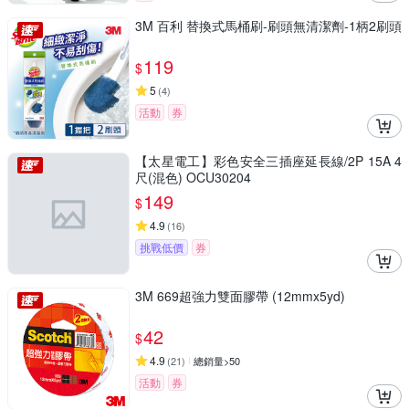
3M 百利 替換式馬桶刷-刷頭無清潔劑-1柄2刷頭
119
$
5
(
4
)
活動
券
【太星電工】彩色安全三插座延長線/2P 15A 4
尺(混色) OCU30204
149
$
4.9
(
16
)
挑戰低價
券
3M 669超強力雙面膠帶 (12mmx5yd)
42
$
4.9
(
21
)
總銷量>50
活動
券