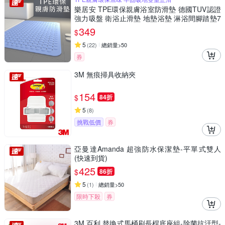
樂居安 TPE環保親膚浴室防滑墊 德國TUV認證
強力吸盤 衛浴止滑墊 地墊浴墊 淋浴間腳踏墊7
0x40cm
349
$
5
(
22
)
總銷量>50
券
3M 無痕掃具收納夾
154
$
84折
5
(
8
)
挑戰低價
券
亞曼達Amanda 超強防水保潔墊-平單式雙人
(快速到貨)
425
$
86折
5
(
1
)
總銷量>50
限時下殺
券
3M 百利 替換式馬桶刷長桿底座組-除菌抗汙型-