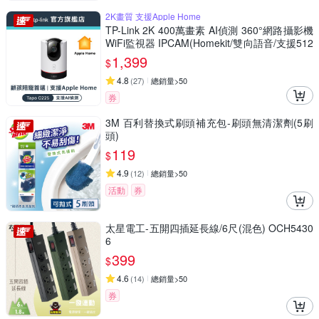
2K畫質 支援Apple Home
TP-Link 2K 400萬畫素 AI偵測 360°網路攝影機
WiFi監視器 IPCAM(Homekit/雙向語音/支援512
G//Tapo C225)
1,399
$
4.8
(
27
)
總銷量>50
券
3M 百利替換式刷頭補充包-刷頭無清潔劑(5刷
頭)
119
$
4.9
(
12
)
總銷量>50
活動
券
太星電工-五開四插延長線/6尺(混色) OCH5430
6
399
$
4.6
(
14
)
總銷量>50
券