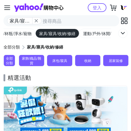
Yahoo購物中心
登入
家具/寢具/
收納/修繕
廚/杯瓶/淨水/寵物
家具/寢具/收納/修繕
運動/戶外/休閒/健身
機
全部分類
家具/寢具/收納/修繕
全部
家飾/織品/雜
床包/寢具
收納
居家裝修
分類
貨
精選活動