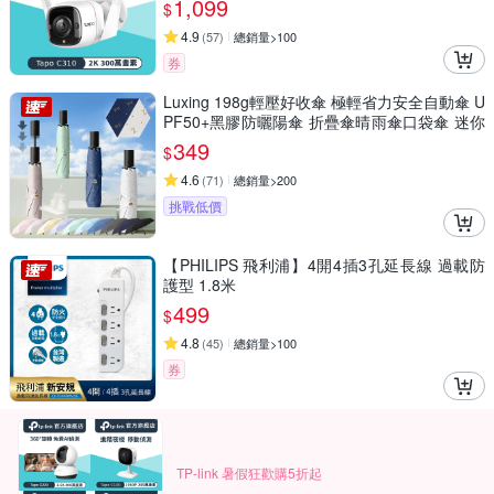
1,099
$
4.9
(
57
)
總銷量>100
券
Luxing 198g輕壓好收傘 極輕省力安全自動傘 U
PF50+黑膠防曬陽傘 折疊傘晴雨傘口袋傘 迷你
輕量傘
349
$
4.6
(
71
)
總銷量>200
挑戰低價
【PHILIPS 飛利浦】4開4插3孔延長線 過載防
護型 1.8米
499
$
4.8
(
45
)
總銷量>100
券
TP-link 暑假狂歡購5折起