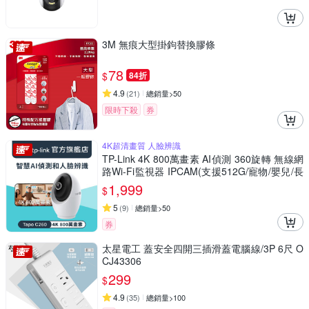
3M 無痕大型掛鉤替換膠條
78
$
84折
4.9
(
21
)
總銷量>50
限時下殺
券
4K超清畫質 人臉辨識
TP-Link 4K 800萬畫素 AI偵測 360旋轉 無線網
路Wi-Fi監視器 IPCAM(支援512G/寵物/嬰兒/長
輩/Tapo C260)
1,999
$
5
(
9
)
總銷量>50
券
太星電工 蓋安全四開三插滑蓋電腦線/3P 6尺 O
CJ43306
299
$
4.9
(
35
)
總銷量>100