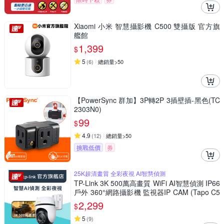
Xiaomi 小米 智慧攝影機 C500 雙攝版 官方旗
艦館
1,399
$
5
(
6
)
總銷量>50
【PowerSync 群加】3P轉2P 3插壁插-黑色(TC
2303N0)
99
$
4.9
(
12
)
總銷量>50
挑戰低價
券
25K超清畫質 全彩夜視 AI智慧偵測
TP-Link 3K 500萬高畫質 WiFi AI智慧偵測 IP66
戶外 360°網路攝影機 監視器IP CAM (Tapo C5
30WS)
2,299
$
5
(
9
)