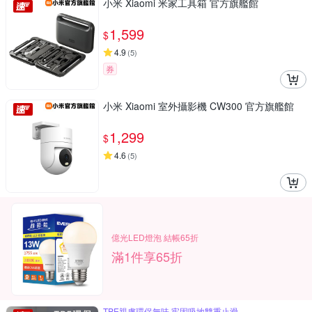
小米 Xiaomi 米家工具箱 官方旗艦館
1,599
$
4.9
(
5
)
券
小米 Xiaomi 室外攝影機 CW300 官方旗艦館
1,299
$
4.6
(
5
)
億光LED燈泡 結帳65折
滿1件享65折
TPE親膚環保無味 牢固吸地雙重止滑