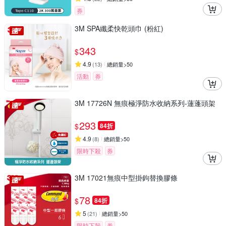
券
3M SPA纖柔快乾頭巾 (粉紅)
343
$
4.9
(
13
)
總銷量>50
活動
券
3M 17726N 無痕極淨防水收納系列-蓮蓬頭架
293
$
84折
4.9
(
8
)
總銷量>50
限時下殺
券
3M 17021無痕中型掛鉤替換膠條
78
$
84折
5
(
21
)
總銷量>50
限時下殺
券