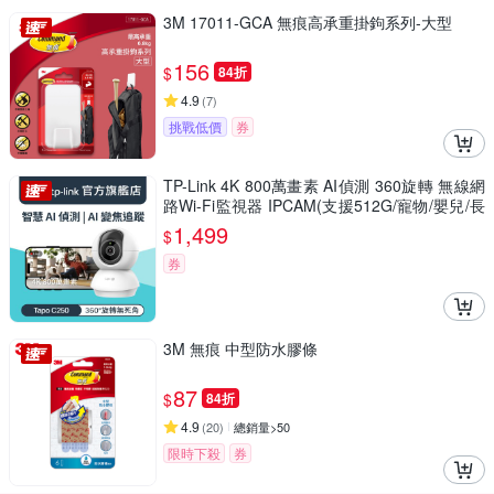
3M 17011-GCA 無痕高承重掛鉤系列-大型
156
$
84折
4.9
(
7
)
挑戰低價
券
TP-Link 4K 800萬畫素 AI偵測 360旋轉 無線網
路Wi-Fi監視器 IPCAM(支援512G/寵物/嬰兒/長
輩/Tapo C250)
1,499
$
券
3M 無痕 中型防水膠條
87
$
84折
4.9
(
20
)
總銷量>50
限時下殺
券