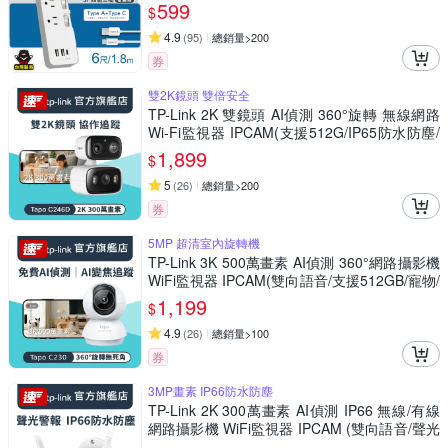
震定貼(4入)
599
$
4.9
(
95
)
總銷量>200
券
雙2K鏡頭 雙倍安全
TP-Link 2K 雙鏡頭 AI偵測 360°旋轉 無線網路
Wi-Fi監視器 IPCAM(支援512G/IP65防水防塵/
Tapo C246D)
1,899
$
5
(
26
)
總銷量>200
券
5MP 超清室內旋轉機
TP-Link 3K 500萬畫素 AI偵測 360°網路攝影機
WiFi監視器 IPCAM(雙向語音/支援512GB/寵物/
嬰兒/長輩/Tapo C230 )
1,199
$
4.9
(
26
)
總銷量>100
券
3MP畫素 IP66防水防塵
TP-Link 2K 300萬畫素 AI偵測 IP66 無線/有線
網路攝影機 WiFi監視器 IPCAM (雙向語音/聲光
警報/Tapo C310)