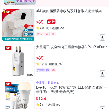
3M 無痕 極淨防水收納系列 抽取式衛生紙架
391
$
84折
4.8
(
12
)
總銷量>50
限時下殺
券
太星電工 安全轉向三插座轉接器/2P+3P AE027
89
$
5
(
11
)
總銷量>50
挑戰低價
券
全電壓、超高光效
Everlight 億光 16W 戰鬥款 LED燈泡 全電壓 一
年保固(白光/黃光/自然光)
139
$
5
(
1
)
總銷量>50