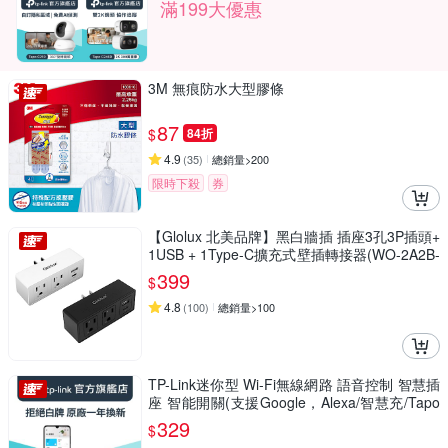
滿199大優惠
3M 無痕防水大型膠條
87
$
84折
4.9
(
35
)
總銷量>200
限時下殺
券
【Glolux 北美品牌】黑白牆插 插座3孔3P插頭+
1USB + 1Type-C擴充式壁插轉接器(WO-2A2B-
100) (1組2入)
399
$
4.8
(
100
)
總銷量>100
TP-Link迷你型 Wi-Fi無線網路 語音控制 智慧插
座 智能開關(支援Google，Alexa/智慧充/Tapo
P105)
329
$