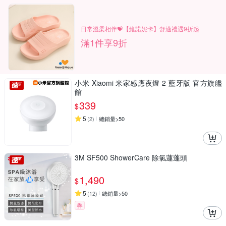
日常溫柔相伴💝【維諾妮卡】舒適禮遇9折起
滿1件享9折
小米 Xiaomi 米家感應夜燈 2 藍牙版 官方旗艦
館
339
$
5
(
2
)
總銷量>50
3M SF500 ShowerCare 除氯蓮蓬頭
1,490
$
5
(
12
)
總銷量>50
券