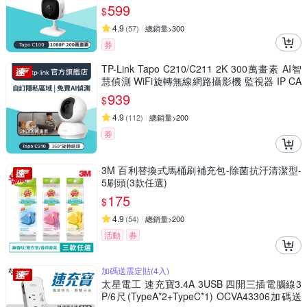
兒/長輩/Tapo C100)
599
$
4.9
(
57
)
總銷量>300
券
TP-Link Tapo C210/C211 2K 300萬畫素 AI智
慧偵測 WiFi旋轉無線網路攝影機 監視器 IP CA
M(360°旋轉/哭聲偵測/支援512G)
939
$
4.9
(
112
)
總銷量>200
券
3M 百利替換式馬桶刷補充包-除菌抗汙清潔型-
5刷頭(3款任選)
175
$
4.9
(
54
)
總銷量>200
活動
券
加碼送震定貼(4入)
太星電工 速充寶3.4A 3USB 四開三插電腦線3
P/6尺(TypeA*2+TypeC*1) OCVA43306加碼送