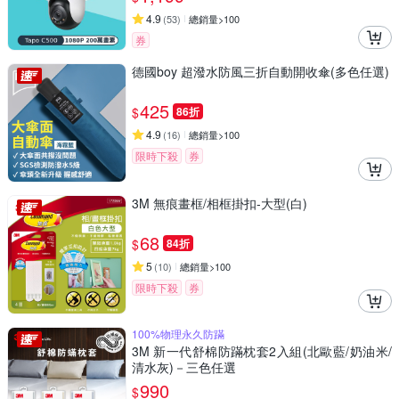
4.9
(
53
)
總銷量>100
券
德國boy 超潑水防風三折自動開收傘(多色任選)
425
$
86折
4.9
(
16
)
總銷量>100
限時下殺
券
3M 無痕畫框/相框掛扣-大型(白)
68
$
84折
5
(
10
)
總銷量>100
限時下殺
券
100%物理永久防蹣
3M 新一代舒棉防蹣枕套2入組(北歐藍/奶油米/
清水灰)－三色任選
990
$