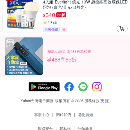
4入組 Everlight 億光 13W 超節能高效環保LED
燈泡 (白光/黃光/自然光)
340
$
66折
4.7
(
3
)
挑戰低價
券
德國boy雨具 滿488再享85折
滿488享85折
Yahoo台灣電子商務 版權所有 © 2026 服務條款(
更新
)
客服中心
|
關於我們
|
購物須知
網路安全
|
隱私權
|
分類地圖