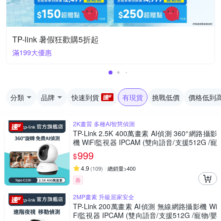
TP-link 暑假狂歡購5折起
滿199大優惠
分類
品牌
快速到貨
有現貨
挑戰低價
價格低到
2K畫質 多種AI智慧偵測
TP-Link 2.5K 400萬畫素 AI偵測 360°網路攝影
機 WiFi監視器 IPCAM (雙向語音/支援512G /寵
物/嬰兒/長輩/Tapo C220)
999
$
4.9
(
109
)
總銷量>400
券
2MP畫素 升級居家安全
TP-Link 200萬畫素 AI偵測 無線網路攝影機 Wi
Fi監視器 IPCAM (雙向語音/支援512G /寵物/嬰