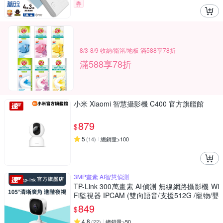
券
8/3-8/9 收納/衛浴/地板 滿588享78折
滿588享78折
小米 Xiaomi 智慧攝影機 C400 官方旗艦館
879
$
5
(
14
)
總銷量>100
3MP畫素 AI智慧偵測
TP-Link 300萬畫素 AI偵測 無線網路攝影機 Wi
Fi監視器 IPCAM (雙向語音/支援512G /寵物/嬰
兒/長輩/Tapo C110
849
$
4.8
(
22
)
總銷量>50