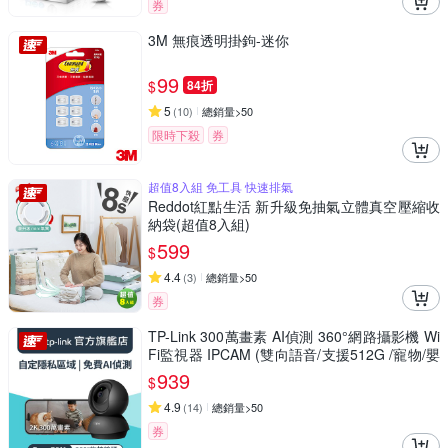
券
3M 無痕透明掛鉤-迷你
99
$
84折
5
(
10
)
總銷量>50
限時下殺
券
超值8入組 免工具 快速排氣
Reddot紅點生活 新升級免抽氣立體真空壓縮收
納袋(超值8入組)
599
$
4.4
(
3
)
總銷量>50
券
TP-Link 300萬畫素 AI偵測 360°網路攝影機 Wi
Fi監視器 IPCAM (雙向語音/支援512G /寵物/嬰
兒/長輩/Tapo C211）
939
$
4.9
(
14
)
總銷量>50
券