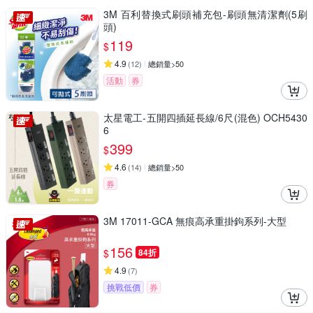
3M 百利替換式刷頭補充包-刷頭無清潔劑(5刷
頭)
119
$
4.9
(
12
)
總銷量>50
活動
券
太星電工-五開四插延長線/6尺(混色) OCH5430
6
399
$
4.6
(
14
)
總銷量>50
券
3M 17011-GCA 無痕高承重掛鉤系列-大型
156
$
84折
4.9
(
7
)
挑戰低價
券