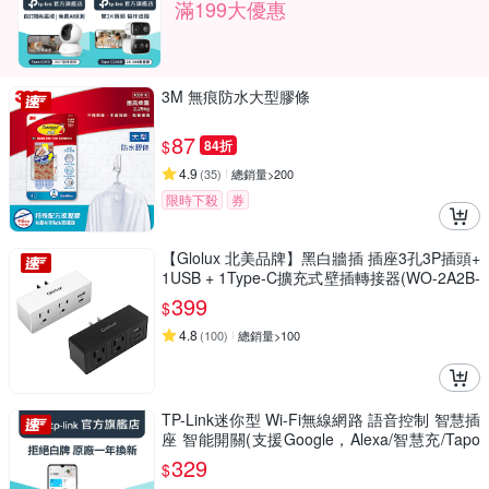
滿199大優惠
3M 無痕防水大型膠條
87
$
84折
4.9
(
35
)
總銷量>200
限時下殺
券
【Glolux 北美品牌】黑白牆插 插座3孔3P插頭+
1USB + 1Type-C擴充式壁插轉接器(WO-2A2B-
100) (1組2入)
399
$
4.8
(
100
)
總銷量>100
TP-Link迷你型 Wi-Fi無線網路 語音控制 智慧插
座 智能開關(支援Google，Alexa/智慧充/Tapo
P105)
329
$