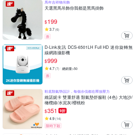
馬年吉祥物吊飾
天選黑馬吊飾你我都是黑馬掛飾
199
$
3.7
(
6
)
券
D-Link友訊 DCS-6501LH Full HD 迷你旋轉無
線網路攝影機
999
$
4.7
(
7
)
總銷量>50
券
鞋底類氣墊設計，每個步伐都在釋放壓力
維諾妮卡 雙重舒適 類氣墊舒服鞋 (4色) 大地沙/
橄欖綠/水泥灰/櫻桃粉
351
$
9折
4.9
(
14
)
限時下殺