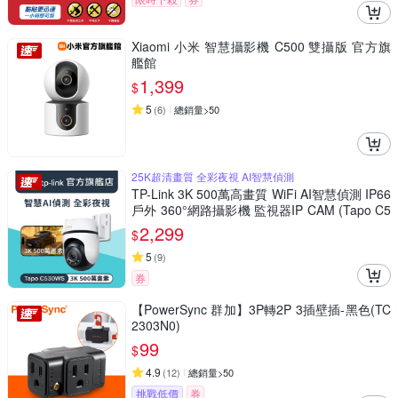
Xiaomi 小米 智慧攝影機 C500 雙攝版 官方旗
艦館
1,399
$
5
(
6
)
總銷量>50
25K超清畫質 全彩夜視 AI智慧偵測
TP-Link 3K 500萬高畫質 WiFi AI智慧偵測 IP66
戶外 360°網路攝影機 監視器IP CAM (Tapo C5
30WS)
2,299
$
5
(
9
)
券
【PowerSync 群加】3P轉2P 3插壁插-黑色(TC
2303N0)
99
$
4.9
(
12
)
總銷量>50
挑戰低價
券