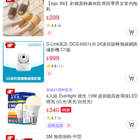
【ego life】針織面棉麻布防滑四季男女室內拖
鞋
299
$
4.4
(
8
)
券
D-Link友訊 DCS-6501LH 2K迷你旋轉無線網路
攝影機 C1版
999
$
4.8
(
11
)
券
新春好禮輕鬆拿
4入組 Everlight 億光 13W 超節能高效環保LED
燈泡 (白光/黃光/自然光)
340
$
66折
4.7
(
3
)
挑戰低價
券
3M 無痕掛鉤-中型