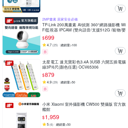
2MP畫素 居家安全必備
TP-Link 200萬畫素 AI偵測 360°網路攝影機 Wi
Fi監視器 IPCAM (雙向語音/支援512G /寵物/嬰
兒/長輩/Tapo C200)
699
$
4.7
(
25
)
總銷量>100
券
太星電工 速充寶彩色3.4A 3USB 六開五插電腦
線3P/6尺(顏色任選) OCV65306
879
$
4.9
(
29
)
總銷量>50
券
小米 Xiaomi 室外攝影機 CW500 雙攝版 官方旗
艦館
1,959
$
5
(
6
)
總銷量>50