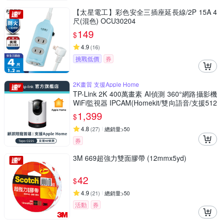
【太星電工】彩色安全三插座延長線/2P 15A 4
尺(混色) OCU30204
149
$
4.9
(
16
)
挑戰低價
券
2K畫質 支援Apple Home
TP-Link 2K 400萬畫素 AI偵測 360°網路攝影機
WiFi監視器 IPCAM(Homekit/雙向語音/支援512
G//Tapo C225)
1,399
$
4.8
(
27
)
總銷量>50
券
3M 669超強力雙面膠帶 (12mmx5yd)
42
$
4.9
(
21
)
總銷量>50
活動
券