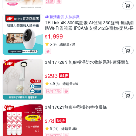
活動
券
4K超清畫質 人臉辨識
TP-Link 4K 800萬畫素 AI偵測 360旋轉 無線網
路Wi-Fi監視器 IPCAM(支援512G/寵物/嬰兒/長
輩/Tapo C260)
1,999
$
5
(
9
)
總銷量>50
券
3M 17726N 無痕極淨防水收納系列-蓮蓬頭架
293
$
84折
4.9
(
8
)
總銷量>50
限時下殺
券
3M 17021無痕中型掛鉤替換膠條
78
$
84折
5
(
21
)
總銷量>50
限時下殺
券