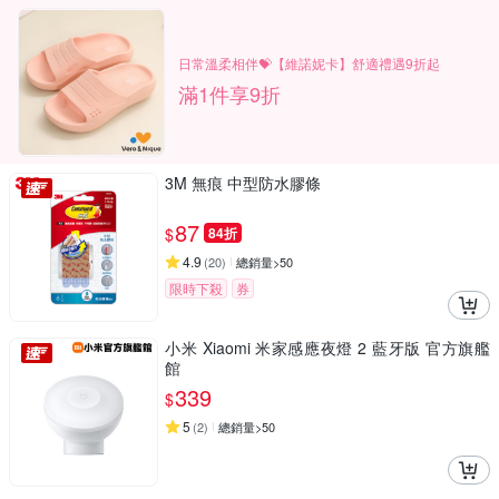
日常溫柔相伴💝【維諾妮卡】舒適禮遇9折起
滿1件享9折
3M 無痕 中型防水膠條
87
$
84折
4.9
(
20
)
總銷量>50
限時下殺
券
小米 Xiaomi 米家感應夜燈 2 藍牙版 官方旗艦
館
339
$
5
(
2
)
總銷量>50