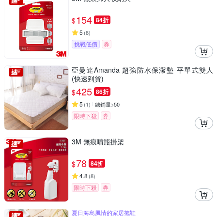
154
$
84折
5
(
8
)
挑戰低價
券
亞曼達Amanda 超強防水保潔墊-平單式雙人
(快速到貨)
425
$
86折
5
(
1
)
總銷量>50
限時下殺
券
3M 無痕噴瓶掛架
78
$
84折
4.8
(
8
)
限時下殺
券
夏日海島風情的家居拖鞋