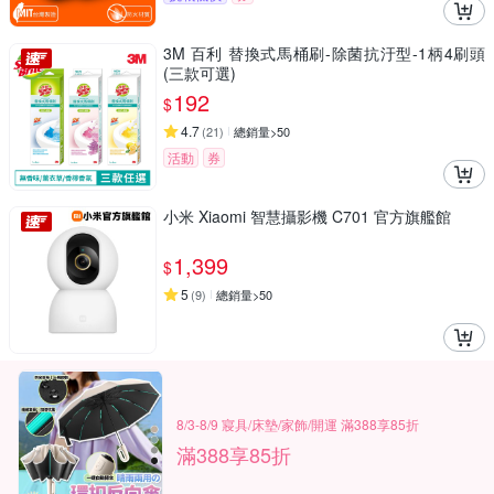
3M 百利 替換式馬桶刷-除菌抗汙型-1柄4刷頭
(三款可選)
192
$
4.7
(
21
)
總銷量>50
活動
券
小米 Xiaomi 智慧攝影機 C701 官方旗艦館
1,399
$
5
(
9
)
總銷量>50
8/3-8/9 寢具/床墊/家飾/開運 滿388享85折
滿388享85折