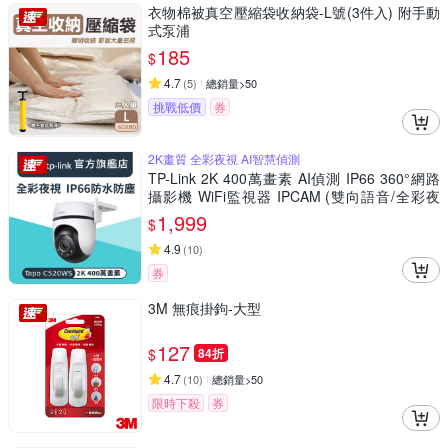
衣物棉被真空壓縮袋收納袋-L號(3件入) 附手動
式泵浦
185
$
4.7
(
5
)
總銷量>50
挑戰低價
券
2K畫質 全彩夜視 AI智慧偵測
TP-Link 2K 400萬畫素 AI偵測 IP66 360°網路
攝影機 WiFi監視器 IPCAM (雙向語音/全彩夜
視/Tapo C520WS)
1,999
$
4.9
(
10
)
券
3M 無痕掛鉤-大型
127
$
84折
4.7
(
10
)
總銷量>50
限時下殺
券