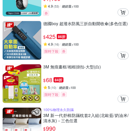
4.9
(
53
)
總銷量>100
券
德國boy 超潑水防風三折自動開收傘(多色任選)
425
$
86折
4.9
(
16
)
總銷量>100
限時下殺
券
3M 無痕畫框/相框掛扣-大型(白)
68
$
84折
5
(
10
)
總銷量>100
限時下殺
券
100%物理永久防蹣
3M 新一代舒棉防蹣枕套2入組(北歐藍/奶油米/
清水灰)－三色任選
990
$