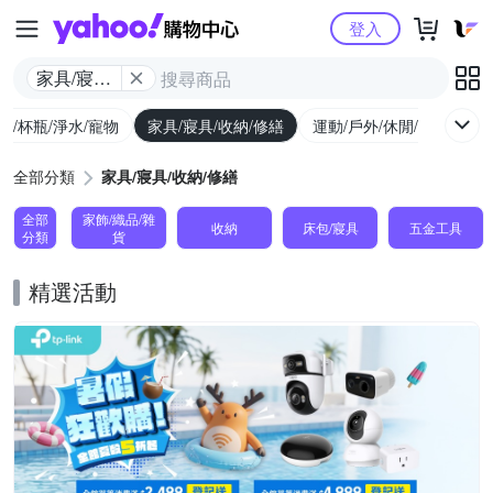
Yahoo購物中心
登入
家具/寢具/
收納/修繕
廚/杯瓶/淨水/寵物
家具/寢具/收納/修繕
運動/戶外/休閒/健身
機
全部分類
家具/寢具/收納/修繕
全部
家飾/織品/雜
收納
床包/寢具
五金工具
分類
貨
精選活動