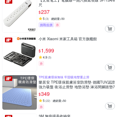
【太星電工】電腦線一開六插延長線 3P/15A/6
尺
237
$
5
(
3
)
總銷量>50
挑戰低價
券
小米 Xiaomi 米家工具箱 官方旗艦館
1,599
$
4.9
(
5
)
券
TPE親膚環保無味 牢固吸地雙重止滑
樂居安 TPE環保親膚浴室防滑墊 德國TUV認證
強力吸盤 衛浴止滑墊 地墊浴墊 淋浴間腳踏墊7
0x40cm
349
$
5
(
22
)
總銷量>50
券
3M 無痕掃具收納夾