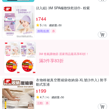
(2入組) 3M SPA極致快乾頭巾- 粉紫
744
$
5
(
18
)
總銷量>50
挑戰低價
券
3M 爸氣購物節 居家用品最高享83折！
滿3件享83折
衣物棉被真空壓縮袋收納袋-XL號(3件入) 附手
動式泵浦
199
$
4.7
(
14
)
總銷量>50
活動
券