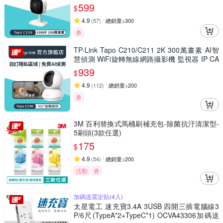
兒/長輩/Tapo C100)
599
$
4.9
(
57
)
總銷量>300
券
TP-Link Tapo C210/C211 2K 300萬畫素 AI智
慧偵測 WiFi旋轉無線網路攝影機 監視器 IP CA
M(360°旋轉/哭聲偵測/支援512G)
939
$
4.9
(
112
)
總銷量>200
券
3M 百利替換式馬桶刷補充包-除菌抗汙清潔型-
5刷頭(3款任選)
175
$
4.9
(
54
)
總銷量>200
活動
券
加碼送震定貼(4入)
太星電工 速充寶3.4A 3USB 四開三插電腦線3
P/6尺(TypeA*2+TypeC*1) OCVA43306加碼送