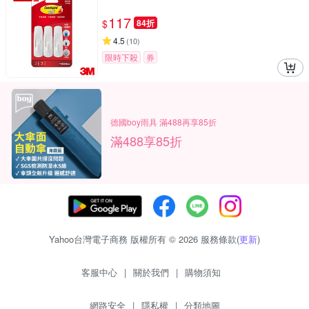
117
$
84折
4.5
(
10
)
限時下殺
券
德國boy雨具 滿488再享85折
滿488享85折
Yahoo台灣電子商務 版權所有 © 2026 服務條款(
更新
)
客服中心
|
關於我們
|
購物須知
網路安全
|
隱私權
|
分類地圖