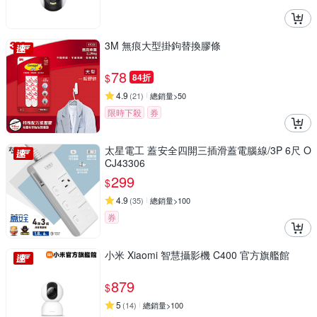
3M 無痕大型掛鉤替換膠條
78
$
84折
4.9
(
21
)
總銷量>50
限時下殺
券
太星電工 蓋安全四開三插滑蓋電腦線/3P 6尺 O
CJ43306
299
$
4.9
(
35
)
總銷量>100
券
小米 Xiaomi 智慧攝影機 C400 官方旗艦館
879
$
5
(
14
)
總銷量>100