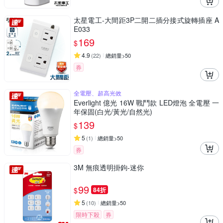
太星電工-大間距3P二開二插分接式旋轉插座 A
E033
169
$
4.9
(
22
)
總銷量>50
券
全電壓、超高光效
Everlight 億光 16W 戰鬥款 LED燈泡 全電壓 一
年保固(白光/黃光/自然光)
139
$
5
(
1
)
總銷量>50
券
3M 無痕透明掛鉤-迷你
99
$
84折
5
(
10
)
總銷量>50
限時下殺
券