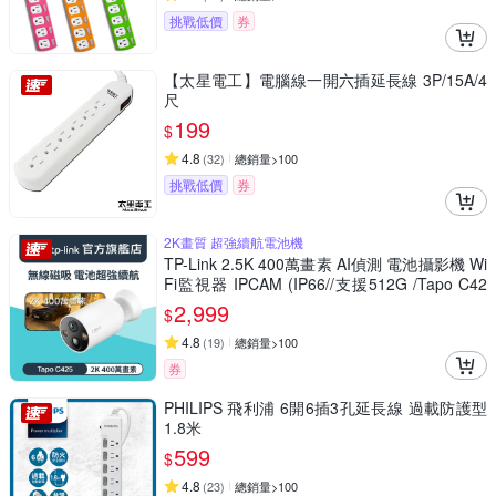
挑戰低價
券
【太星電工】電腦線一開六插延長線 3P/15A/4
尺
199
$
4.8
(
32
)
總銷量>100
挑戰低價
券
2K畫質 超強續航電池機
TP-Link 2.5K 400萬畫素 AI偵測 電池攝影機 Wi
Fi監視器 IPCAM (IP66//支援512G /Tapo C42
5)
2,999
$
4.8
(
19
)
總銷量>100
券
PHILIPS 飛利浦 6開6插3孔延長線 過載防護型
1.8米
599
$
4.8
(
23
)
總銷量>100