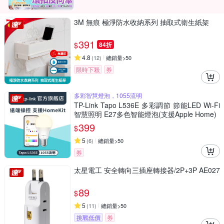
3M 無痕 極淨防水收納系列 抽取式衛生紙架
391
$
84折
4.8
(
12
)
總銷量>50
限時下殺
券
多彩智慧燈泡，1055流明
TP-Link Tapo L536E 多彩調節 節能LED Wi-Fi
智慧照明 E27多色智能燈泡(支援Apple Home)
399
$
5
(
6
)
總銷量>50
券
太星電工 安全轉向三插座轉接器/2P+3P AE027
89
$
5
(
11
)
總銷量>50
挑戰低價
券