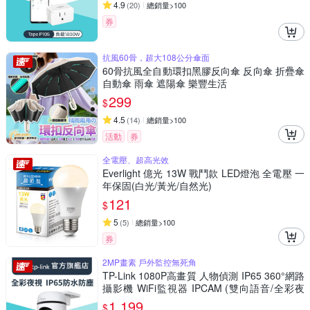
4.9
(
20
)
總銷量>100
券
抗風60骨，超大108公分傘面
60骨抗風全自動環扣黑膠反向傘 反向傘 折疊傘
自動傘 雨傘 遮陽傘 樂豐生活
299
$
4.5
(
14
)
總銷量>100
活動
券
全電壓、超高光效
Everlight 億光 13W 戰鬥款 LED燈泡 全電壓 一
年保固(白光/黃光/自然光)
121
$
5
(
5
)
總銷量>100
券
2MP畫素 戶外監控無死角
TP-Link 1080P高畫質 人物偵測 IP65 360°網路
攝影機 WiFi監視器 IPCAM (雙向語音/全彩夜
視/Tapo C500)
1,199
$