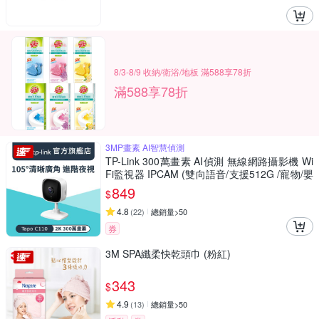
8/3-8/9 收納/衛浴/地板 滿588享78折
滿588享78折
3MP畫素 AI智慧偵測
TP-Link 300萬畫素 AI偵測 無線網路攝影機 Wi
Fi監視器 IPCAM (雙向語音/支援512G /寵物/嬰
兒/長輩/Tapo C110
849
$
4.8
(
22
)
總銷量>50
券
3M SPA纖柔快乾頭巾 (粉紅)
343
$
4.9
(
13
)
總銷量>50