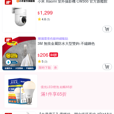
小米 Xiaomi 室外攝影機 CW300 官方旗艦館
1,299
$
4.6
(
5
)
潮濕環境也能持續黏貼
3M 無痕金屬防水大型雙鉤-不鏽鋼色
206
$
84折
5
(
3
)
限時下殺
券
億光LED燈泡 結帳65折
滿1件享65折