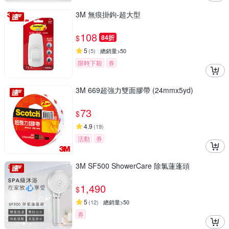
3M 無痕掛鉤-超大型
108
$
84折
5
(
5
)
總銷量>50
限時下殺
券
3M 669超強力雙面膠帶 (24mmx5yd)
73
$
4.9
(
19
)
活動
券
3M SF500 ShowerCare 除氯蓮蓬頭
1,490
$
5
(
12
)
總銷量>50
券