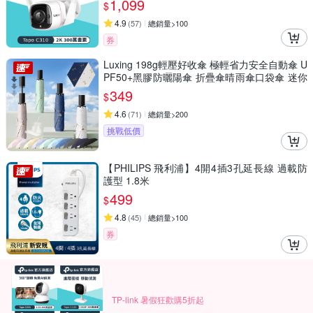
1,099
$
4.9
(
57
)
總銷量>100
券
Luxing 198g輕壓好收傘 極輕省力安全自動傘 U
PF50+黑膠防曬陽傘 折疊傘晴雨傘口袋傘 迷你
輕量傘
349
$
4.6
(
71
)
總銷量>200
挑戰低價
【PHILIPS 飛利浦】4開4插3孔延長線 過載防
護型 1.8米
499
$
4.8
(
45
)
總銷量>100
券
TP-link 暑假狂歡購5折起