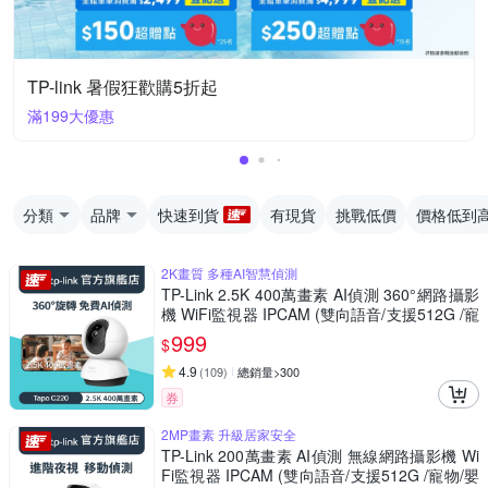
TP-link 暑假狂歡購5折起
滿199大優惠
分類
品牌
快速到貨
有現貨
挑戰低價
價格低到
2K畫質 多種AI智慧偵測
TP-Link 2.5K 400萬畫素 AI偵測 360°網路攝影
機 WiFi監視器 IPCAM (雙向語音/支援512G /寵
物/嬰兒/長輩/Tapo C220)
999
$
4.9
(
109
)
總銷量>300
券
2MP畫素 升級居家安全
TP-Link 200萬畫素 AI偵測 無線網路攝影機 Wi
Fi監視器 IPCAM (雙向語音/支援512G /寵物/嬰