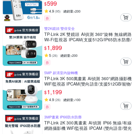
震定貼(4入)
599
$
4.9
(
95
)
總銷量>200
券
雙2K鏡頭 雙倍安全
TP-Link 2K 雙鏡頭 AI偵測 360°旋轉 無線網路
Wi-Fi監視器 IPCAM(支援512G/IP65防水防塵/
Tapo C246D)
1,899
$
5
(
26
)
總銷量>200
券
5MP 超清室內旋轉機
TP-Link 3K 500萬畫素 AI偵測 360°網路攝影機
WiFi監視器 IPCAM(雙向語音/支援512GB/寵物/
嬰兒/長輩/Tapo C230 )
1,199
$
4.9
(
26
)
總銷量>100
券
3MP畫素 IP66防水防塵
TP-Link 2K 300萬畫素 AI偵測 IP66 無線/有線
網路攝影機 WiFi監視器 IPCAM (雙向語音/聲光
警報/Tapo C310)