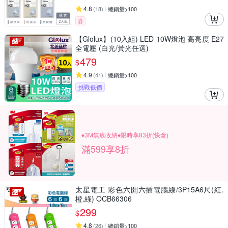
4.8
(
18
)
總銷量>100
券
【Glolux】(10入組) LED 10W燈泡 高亮度 E27
全電壓 (白光/黃光任選)
479
$
4.9
(
41
)
總銷量>100
挑戰低價
♦3M無痕收納♦限時享83折(快倉)
滿599享8折
太星電工 彩色六開六插電腦線/3P15A6尺(紅.
橙.綠) OCB66306
299
$
4.8
(
26
)
總銷量>100