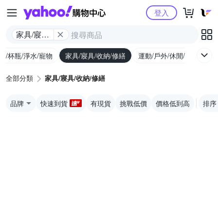
Yahoo購物中心
登入
家具/寢具/
收納/修繕
廚/杯瓶/淨水/寵物
家具/寢具/收納/修繕
運動/戶外/休閒/健身
機
全部分類
家具/寢具/收納/修繕
品牌
快速到貨
有現貨
挑戰低價
價格低到高
排序