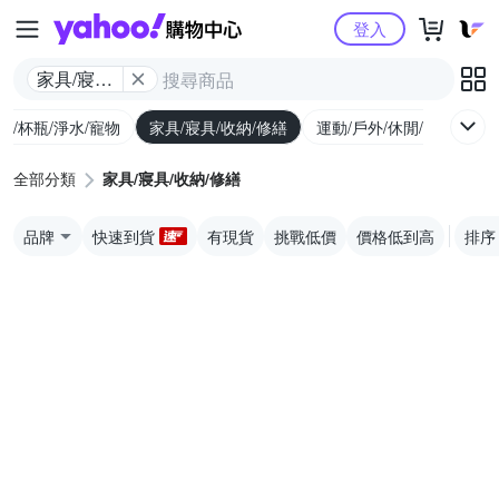
Yahoo購物中心
登入
家具/寢具/
收納/修繕
廚/杯瓶/淨水/寵物
家具/寢具/收納/修繕
運動/戶外/休閒/健身
機
全部分類
家具/寢具/收納/修繕
品牌
快速到貨
有現貨
挑戰低價
價格低到高
排序