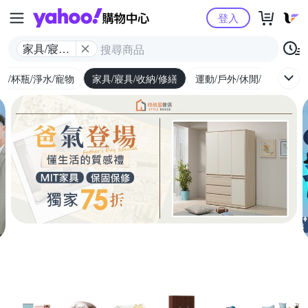
Yahoo購物中心
登入
家具/寢具/
收納/修繕
廚/杯瓶/淨水/寵物
家具/寢具/收納/修繕
運動/戶外/休閒/健身
機