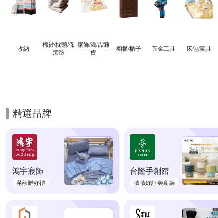
棉被/枕頭/保
家飾/織品/雜
收納
櫥櫃/櫃子
五金工具
床包/寢具
潔墊
貨
精選品牌
鴻宇寢飾
台隆手創館
滿額贈好禮
嘖嘖好評美食鍋