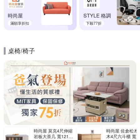
時尚屋
STYLE 格調
滿額享折扣
下殺77折
桌椅/椅子
的優惠推薦活動
時尚屋 莫克4尺伸縮
時尚屋 佐倉松木實
岩板大茶几 寬121x
木4尺六斗櫃 寬11