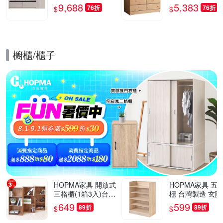
深60x高52.6公分-台
深58x高76cm
9,688
5,383
76折
76折
$
$
灣製/免組裝/茶几
櫥櫃/櫃子
的優惠推薦活動
HOPMA家具 開放式
HOPMA家具 五
三格櫃(1箱3入)台灣
櫃 台灣製造 玄關
製造 收納置物櫃 儲
開放收納櫃 置物
649
599
89折
89折
$
$
藏玄關櫃 展示空櫃-
櫃 鞋架-寬60 X 
寬40.5 x深24.5 x高8
X 高79.5cm