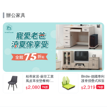
0cm
辦公家具
的優惠推薦活動
柏蒂家居-蘇菲工業
Birdie-德國專利
風皮革坐墊餐椅/休
護脊摺疊式和室椅
閒椅(單椅)-55x42x8
綠色-46x50x50c
2,080
2,319
76折
79折
$
$
2cm