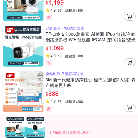
1,199
$
4.9
(
26
)
總銷量>100
券
3MP畫素 IP66防水防塵
TP-Link 2K 300萬畫素 AI偵測 IP66 無線/有線
網路攝影機 WiFi監視器 IPCAM (雙向語音/聲光
警報/Tapo C310)
1,099
$
4.9
(
57
)
總銷量>100
券
全館8折UP 滿額再送贈
3M 新一代健康防蹣枕心-標準型(超值2入組)-表
布觸感再升級
888
$
4.7
(
67
)
總銷量>200
券
TP-link 暑假狂歡購5折起