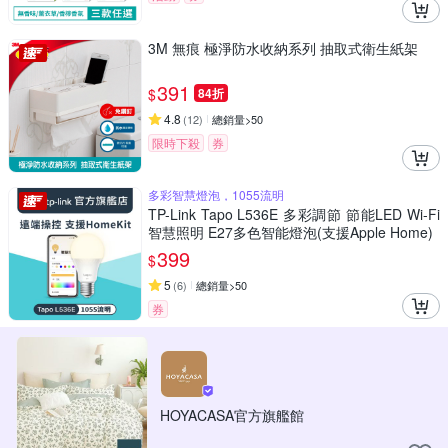
3M 無痕 極淨防水收納系列 抽取式衛生紙架
391
$
84折
4.8
(
12
)
總銷量>50
限時下殺
券
多彩智慧燈泡，1055流明
TP-Link Tapo L536E 多彩調節 節能LED Wi-Fi
智慧照明 E27多色智能燈泡(支援Apple Home)
399
$
5
(
6
)
總銷量>50
券
HOYACASA官方旗艦館