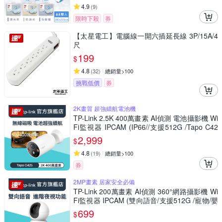
4.9
(
9
)
限時下殺
券
【太星電工】電腦線一開六插延長線 3P/15A/4
尺
199
$
4.8
(
32
)
總銷量>100
挑戰低價
券
2K畫質 超強續航電池機
TP-Link 2.5K 400萬畫素 AI偵測 電池攝影機 Wi
Fi監視器 IPCAM (IP66//支援512G /Tapo C42
5)
2,999
$
4.8
(
19
)
總銷量>100
券
2MP畫素 居家安全必備
TP-Link 200萬畫素 AI偵測 360°網路攝影機 Wi
Fi監視器 IPCAM (雙向語音/支援512G /寵物/嬰
兒/長輩/Tapo C200)
699
$