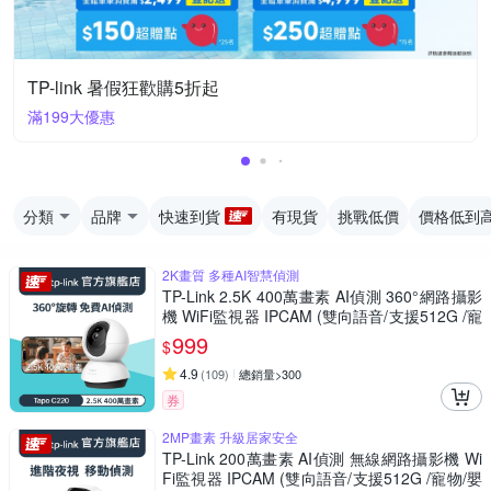
TP-link 暑假狂歡購5折起
滿199大優惠
分類
品牌
快速到貨
有現貨
挑戰低價
價格低到
2K畫質 多種AI智慧偵測
TP-Link 2.5K 400萬畫素 AI偵測 360°網路攝影
機 WiFi監視器 IPCAM (雙向語音/支援512G /寵
物/嬰兒/長輩/Tapo C220)
999
$
4.9
(
109
)
總銷量>300
券
2MP畫素 升級居家安全
TP-Link 200萬畫素 AI偵測 無線網路攝影機 Wi
Fi監視器 IPCAM (雙向語音/支援512G /寵物/嬰