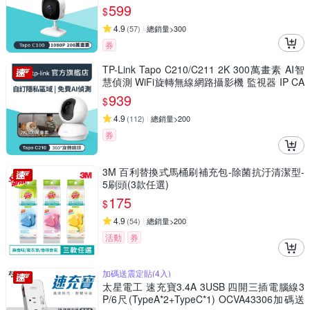
兒/長輩/Tapo C100)
599
$
4.9
(
57
)
總銷量>300
券
TP-Link Tapo C210/C211 2K 300萬畫素 AI智
慧偵測 WiFi旋轉無線網路攝影機 監視器 IP CA
M(360°旋轉/哭聲偵測/支援512G)
939
$
4.9
(
112
)
總銷量>200
券
3M 百利替換式馬桶刷補充包-除菌抗汙清潔型-
5刷頭(3款任選)
175
$
4.9
(
54
)
總銷量>200
活動
券
加碼送震定貼(4入)
太星電工 速充寶3.4A 3USB 四開三插電腦線3
P/6尺(TypeA*2+TypeC*1) OCVA43306加碼送