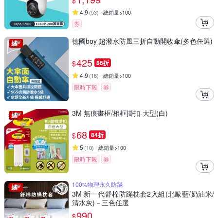
$
4.9
(
53
)
總銷量>100
券
德國boy 超潑水防風三折自動開收傘(多色任選)
425
$
86折
4.9
(
16
)
總銷量>100
限時下殺
券
3M 無痕畫框/相框掛扣-大型(白)
68
$
84折
5
(
10
)
總銷量>100
限時下殺
券
100%物理永久防蹣
3M 新一代舒棉防蹣枕套2入組(北歐藍/奶油米/
清水灰)－三色任選
990
$