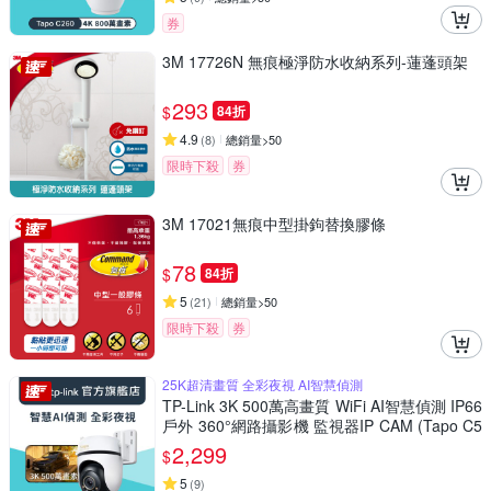
券
3M 17726N 無痕極淨防水收納系列-蓮蓬頭架
293
$
84折
4.9
(
8
)
總銷量>50
限時下殺
券
3M 17021無痕中型掛鉤替換膠條
78
$
84折
5
(
21
)
總銷量>50
限時下殺
券
25K超清畫質 全彩夜視 AI智慧偵測
TP-Link 3K 500萬高畫質 WiFi AI智慧偵測 IP66
戶外 360°網路攝影機 監視器IP CAM (Tapo C5
30WS)
2,299
$
5
(
9
)