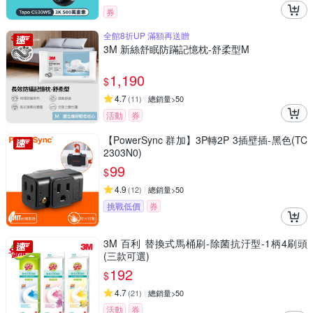
券
全館8折UP 滿額再送贈
3M 新絲舒眠防蹣記憶枕-舒柔型M
1,190
$
4.7
(
11
)
總銷量>50
活動
券
【PowerSync 群加】3P轉2P 3插壁插-黑色(TC
2303N0)
99
$
4.9
(
12
)
總銷量>50
挑戰低價
券
3M 百利 替換式馬桶刷-除菌抗汙型-1柄4刷頭
(三款可選)
192
$
4.7
(
21
)
總銷量>50
活動
券