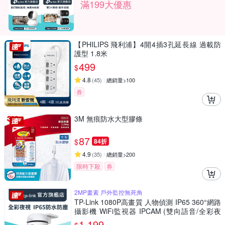
滿199大優惠
【PHILIPS 飛利浦】4開4插3孔延長線 過載防
護型 1.8米
499
$
4.8
(
45
)
總銷量>100
券
3M 無痕防水大型膠條
87
$
84折
4.9
(
35
)
總銷量>200
限時下殺
券
2MP畫素 戶外監控無死角
TP-Link 1080P高畫質 人物偵測 IP65 360°網路
攝影機 WiFi監視器 IPCAM (雙向語音/全彩夜
視/Tapo C500)
1,199