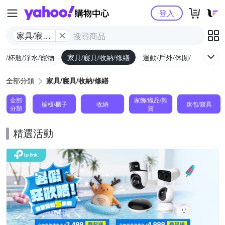
Yahoo購物中心
登入
家具/寢具/
收納/修繕
廚/杯瓶/淨水/寵物
家具/寢具/收納/修繕
運動/戶外/休閒/健身
機
全部分類
家具/寢具/收納/修繕
全部
家飾/織品/雜
櫥櫃/櫃子
收納
床包/寢具
分類
貨
精選活動