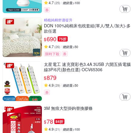
4.7
(
25
)
總銷量>100
券
精梳純棉舒適提升
DON 100%純棉床包枕套組(單人/雙人/加大)-多
款任選
690
$
75折
4.7
(
26
)
總銷量>50
限時下殺
券
太星電工 速充寶彩色3.4A 3USB 六開五插電腦
線3P/6尺(顏色任選) OCV65306
879
$
4.9
(
29
)
總銷量>50
券
3M 無痕大型掛鉤替換膠條
78
$
84折
4.9
(
21
)
總銷量>100