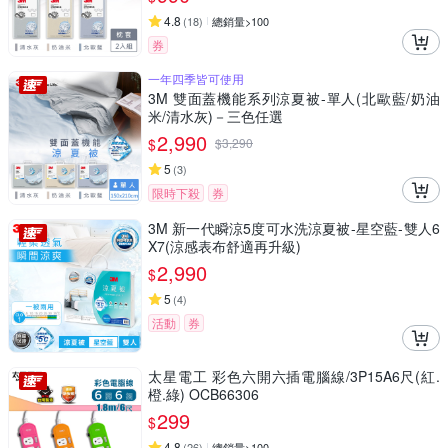
4.8
(
18
)
總銷量>100
券
一年四季皆可使用
3M 雙面蓋機能系列涼夏被-單人(北歐藍/奶油
米/清水灰)－三色任選
2,990
$
$
3,290
5
(
3
)
限時下殺
券
3M 新一代瞬涼5度可水洗涼夏被-星空藍-雙人6
X7(涼感表布舒適再升級)
2,990
$
5
(
4
)
活動
券
太星電工 彩色六開六插電腦線/3P15A6尺(紅.
橙.綠) OCB66306
299
$
4.8
(
26
)
總銷量>100