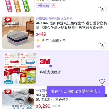
挑戰低價
券
舒適減壓 科學分區 久坐不累
ANTIAN 慢回彈透氣記憶棉坐墊 辦公護臀座椅
墊 汽車久坐舒適屁股墊 學生教室宿舍凳子墊
449
$
4.8
(
55
)
總銷量>100
券
3M官方旗艦店
一年四季皆可使用
現在可以追蹤你喜愛的商店！
3M 雙面蓋機能系列涼夏被-雙人(北歐藍/奶油
米/清水灰)－三色任選
3,290
$
$
3,590