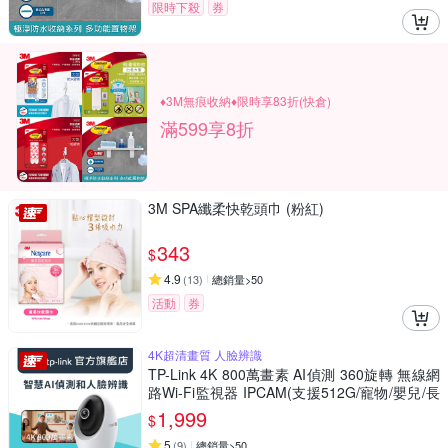
限時下殺
券
♦3M無痕收納♦限時享83折(快倉)
滿599享8折
3M SPA纖柔快乾頭巾 (粉紅)
343
$
4.9
(
13
)
總銷量>50
活動
券
4K超清畫質 人臉辨識
TP-Link 4K 800萬畫素 AI偵測 360旋轉 無線網
路Wi-Fi監視器 IPCAM(支援512G/寵物/嬰兒/長
輩/Tapo C260)
1,999
$
5
(
9
)
總銷量>50