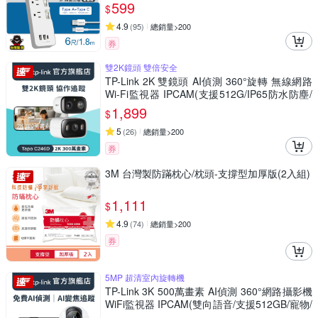
震定貼(4入)
599
$
4.9
(
95
)
總銷量>200
券
雙2K鏡頭 雙倍安全
TP-Link 2K 雙鏡頭 AI偵測 360°旋轉 無線網路
Wi-Fi監視器 IPCAM(支援512G/IP65防水防塵/
Tapo C246D)
1,899
$
5
(
26
)
總銷量>200
券
3M 台灣製防蹣枕心/枕頭-支撐型加厚版(2入組)
1,111
$
4.9
(
74
)
總銷量>200
券
5MP 超清室內旋轉機
TP-Link 3K 500萬畫素 AI偵測 360°網路攝影機
WiFi監視器 IPCAM(雙向語音/支援512GB/寵物/
嬰兒/長輩/Tapo C230 )