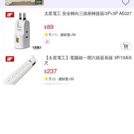
太星電工 安全轉向三插座轉接器/2P+3P AE027
89
$
5
(
11
)
總銷量>50
券
【太星電工】電腦線一開六插延長線 3P/15A/6
尺
237
$
5
(
3
)
總銷量>50
挑戰低價
券
TP-Link 300萬畫素 AI偵測 360°網路攝影機 Wi
Fi監視器 IPCAM (雙向語音/支援512G /寵物/嬰
兒/長輩/Tapo C211）
939
$
4.9
(
14
)
總銷量>50
券