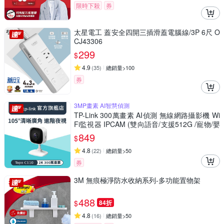
限時下殺
券
太星電工 蓋安全四開三插滑蓋電腦線/3P 6尺 O
CJ43306
299
$
4.9
(
35
)
總銷量>100
券
3MP畫素 AI智慧偵測
TP-Link 300萬畫素 AI偵測 無線網路攝影機 Wi
Fi監視器 IPCAM (雙向語音/支援512G /寵物/嬰
兒/長輩/Tapo C110
849
$
4.8
(
22
)
總銷量>50
券
3M 無痕極淨防水收納系列-多功能置物架
488
$
84折
4.8
(
16
)
總銷量>50