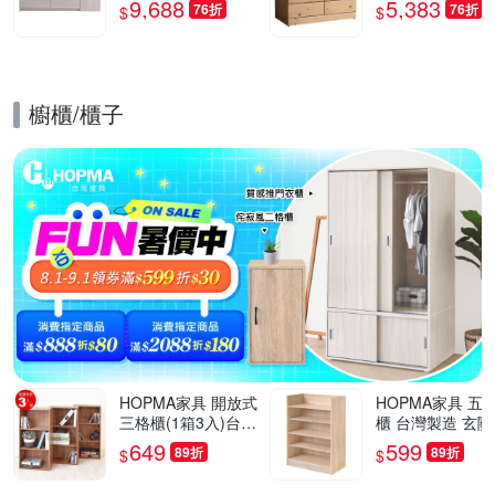
9,688
5,383
76折
76折
$
$
灣製/免組裝/茶几
櫥櫃/櫃子
的優惠推薦活動
HOPMA家具 開放式
HOPMA家具 五
三格櫃(1箱3入)台灣
櫃 台灣製造 玄關
製造 收納置物櫃 儲
開放收納櫃 置物
649
599
89折
89折
$
$
藏玄關櫃 展示空櫃-
櫃 鞋架-寬60 X 
寬40.5 x深24.5 x高8
X 高79.5cm