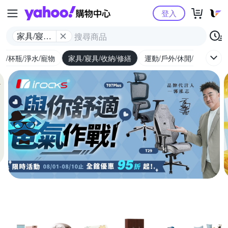
Yahoo購物中心
登入
家具/寢具/
收納/修繕
廚/杯瓶/淨水/寵物
家具/寢具/收納/修繕
運動/戶外/休閒/健身
機