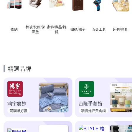
棉被/枕頭/保
家飾/織品/雜
收納
櫥櫃/櫃子
五金工具
床包/寢具
潔墊
貨
精選品牌
鴻宇寢飾
台隆手創館
滿額贈好禮
嘖嘖好評美食鍋