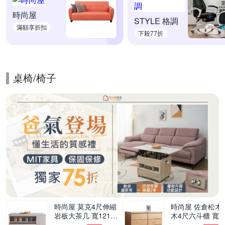
時尚屋
STYLE 格調
滿額享折扣
下殺77折
桌椅/椅子
的優惠推薦活動
時尚屋 莫克4尺伸縮
時尚屋 佐倉松木實
岩板大茶几 寬121x
木4尺六斗櫃 寬11
深60x高52.6公分-台
深58x高76cm