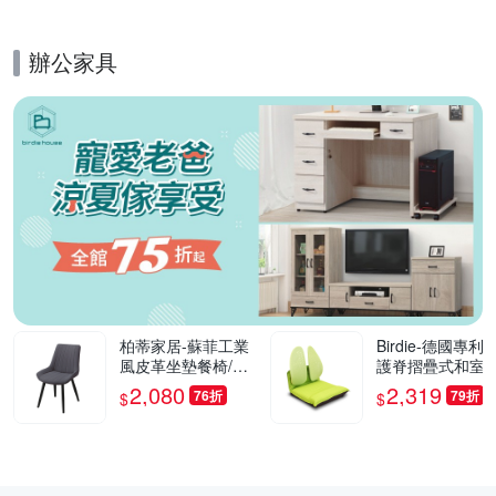
0cm
辦公家具
的優惠推薦活動
柏蒂家居-蘇菲工業
Birdie-德國專利
風皮革坐墊餐椅/休
護脊摺疊式和室椅
閒椅(單椅)-55x42x8
綠色-46x50x50c
2,080
2,319
76折
79折
$
$
2cm