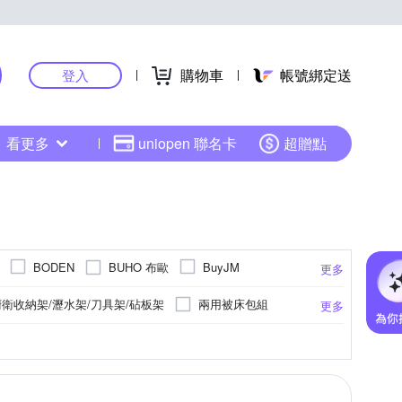
購物車
帳號綁定送
登入
看更多
uniopen 聯名卡
超贈點
BUHO 布歐
BODEN
BuyJM
更多
E家工廠
FL 生活+
E-home
廚衛收納架/瀝水架/刀具架/砧板架
兩用被床包組
更多
Life
HOPMA
IDEA
iSFun
書櫃
保潔墊
科技纖維
收納籃
網布
雙人加大6尺
蓮蓬頭
合成皮
浴巾
萊賽爾纖維
擦髮巾
26.5cm
27cm
27.5cm
PP
28cm
更多
更多
更多
MUNA 家居
Ogula 小倉
ONE HOUSE
物櫃
衣櫃
記憶枕
玄關/門墊
納用品耗材
擦手巾
衛浴配件
手帕
e 東妮寢飾
Xiaomi 小米
TP-Link
TZUMii
櫃
床台
桌子/餐桌/折合桌
螢幕架
墊/腿枕
收納桿
線材收納
泡澡桶