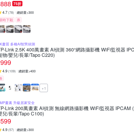
888
75折
4.7
(
78
)
總銷量>300
限時下殺
券
2K畫質 多種AI智慧偵測
TP-Link 2.5K 400萬畫素 AI偵測 360°網路攝影機 WiFi監視器 I
寵物/嬰兒/長輩/Tapo C220)
999
4.9
(
109
)
總銷量>400
券
+1
2MP畫素 升級居家安全
TP-Link 200萬畫素 AI偵測 無線網路攝影機 WiFi監視器 IPCAM 
嬰兒/長輩/Tapo C100)
599
4.9
(
57
)
總銷量>300