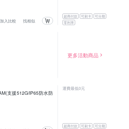
超商付款
可刷卡
可分期
加入比較
找相似
零利率
更多活動商品
運費最低0元
CAM(支援512G/IP65防水防
超商付款
可刷卡
可分期