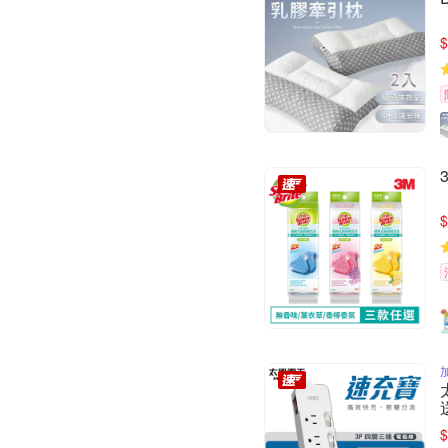
$
$
$