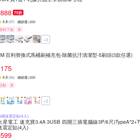
888
75折
4.8
(
57
)
總銷量>200
限時下殺
券
+2
3M 百利替換式馬桶刷補充包-除菌抗汙清潔型-5刷頭(3款任選)
175
4.9
(
54
)
總銷量>200
活動
券
+2
加碼送震定貼(4入)
太星電工 速充寶3.4A 3USB 四開三插電腦線3P/6尺(TypeA*2+Typ
送震定貼(4入)
599