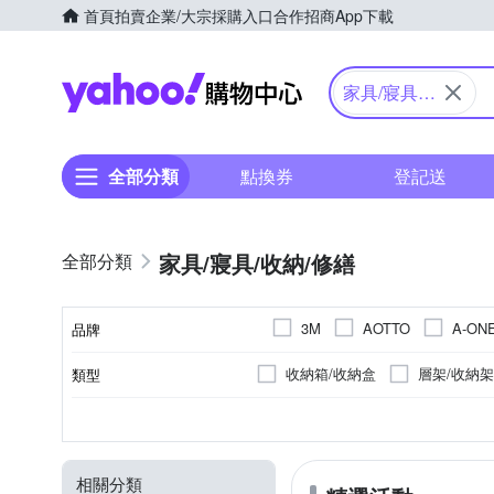
首頁
拍賣
企業/大宗採購入口
合作招商
App下載
Yahoo購物中心
家具/寢具/
收納/修繕
全部分類
點換券
登記送
家具/寢具/收納/修繕
3M
AOTTO
A-ON
品牌
DESMOND 岱思夢
Dan
收納箱/收納盒
層架/收納架
類型
品牌名稱
GOOD VIBE L
FOCA
地墊/防滑墊
椅子/餐椅/折
收納架/層架
塑膠
無
雙人
一層
金屬
單人
收納箱/收納盒
三層
一般木質
雙人加大
M
22.5cm
23cm
顏色
種類
主材質
層數
規格
尺寸
KEYWAY 聯府
LAMINA
被套
LED燈泡
纖維
桌巾/桌墊
實木
其他
水龍頭/水龍頭
28.5cm
29cm
Reddot 紅點
rainstory
相關分類
衣帽架
工具配件
獨
沐浴過濾器/水質過濾器
運