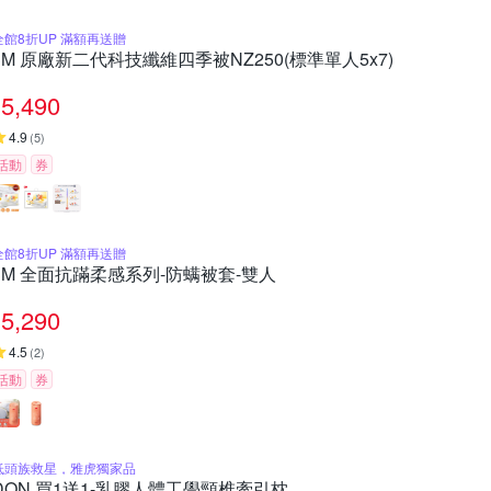
全館8折UP 滿額再送贈
3M 原廠新二代科技纖維四季被NZ250(標準單人5x7)
5,490
4.9
(
5
)
活動
券
全館8折UP 滿額再送贈
3M 全面抗蹣柔感系列-防螨被套-雙人
5,290
4.5
(
2
)
活動
券
低頭族救星，雅虎獨家品
DON 買1送1-乳膠人體工學頸椎牽引枕