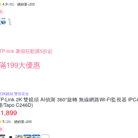
4.9
(
95
)
總銷量>200
券
TP-link 暑假狂歡購5折起
滿199大優惠
雙2K鏡頭 雙倍安全
TP-Link 2K 雙鏡頭 AI偵測 360°旋轉 無線網路Wi-Fi監視器 IP
塵/Tapo C246D)
1,899
5
(
26
)
總銷量>200
券