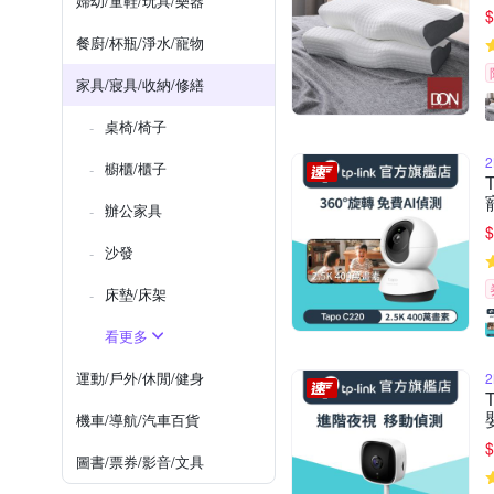
婦幼/童鞋/玩具/樂器
$
餐廚/杯瓶/淨水/寵物
家具/寢具/收納/修繕
桌椅/椅子
櫥櫃/櫃子
辦公家具
$
沙發
床墊/床架
看更多
運動/戶外/休閒/健身
機車/導航/汽車百貨
$
圖書/票券/影音/文具