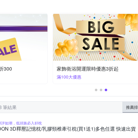
AZAKI 山崎
創意達人
太星電工
享夢城堡
其他品牌
/載物車
涼墊/涼蓆墊
乳膠枕
鞋收納
天絲
乳膠床
半腰窗簾
漱口杯/漱口架
複合毛巾組合
其他商品
其
日本丸真
日本桃雪
時尚屋
荷生活
折300
家飾衛浴開運限時優惠3折起
滿100大優惠
03 筆結果
推薦排
好評如潮，低頭族必入好枕
DON 3D釋壓記憶枕/乳膠頸椎牽引枕(買1送1)多色任選 快速出貨