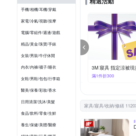
精選活動
YVONNE 以旺傢飾
YAM
縫隙架/轉角置物架
手推車
衛浴五金
防潑水風雨衣
手機/相機/耳機/穿戴
文創集
日創優品
床包
單人椅墊
家電/冷氣/視聽/按摩
電腦/零組件/週邊/遊戲
精品/黃金/珠寶/手錶
女裝/男裝/牛仔休閒
boy雨具 滿488再享85折
內衣/內褲/襪子/睡衣
3M 寢具 指定涼被現
88享85折
滿1件折300
女鞋/男鞋/包包/行李箱
醫美/保養/彩妝/香水
日用清潔/洗沐/美髮
家具/寢具/收納/修繕 112
食品/飲料/零食/生鮮
養生/保健/美體/醫療