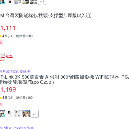
+1
3M 台灣製防蹣枕心/枕頭-支撐型加厚版(2入組)
1,111
4.9
(
74
)
總銷量>200
券
5MP 超清室內旋轉機
TP-Link 3K 500萬畫素 AI偵測 360°網路攝影機 WiFi監視器 I
寵物/嬰兒/長輩/Tapo C230 )
1,199
4.9
(
26
)
總銷量>100
券
+1
3MP畫素 IP66防水防塵