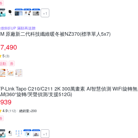
券
+1
全館8折UP 滿額再送贈
3M 原廠新二代科技纖維暖冬被NZ370(標準單人5x7)
7,490
5
(
3
)
活動
券
TP-Link Tapo C210/C211 2K 300萬畫素 AI智慧偵測 WiFi
AM(360°旋轉/哭聲偵測/支援512G)
939
4.9
(
112
)
總銷量>200
券
+1