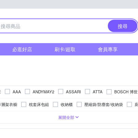
搜尋
必逛好店
刷卡/超取
會員專享
BOSCH 博世
E
AAA
ANDYMAY2
ASSARI
ATTA
ceLight 舞光
dayneeds 日需百備
DUYAN 竹漾
Everlight 億光
/層架衣櫥
枕套床包組
收納櫃
壓縮袋/防塵套/收納袋
IVING 好氣氛家居
Great Living 格蕾寢飾
HongYew 鴻宇
Happy
疊椅/椅凳
電腦椅/辦公椅
掛勾/門把
電腦桌/書桌/辦公桌
/收納籃
二層
聚酯纖維
單人加大
四層
收納櫃
五層
木質
雙人5尺
收納袋
六層以上
天絲
單人3.5尺
毛巾
精梳棉
單人3尺
桌上收納
布
純棉
雙人特大
掛勾/門把
23.5cm
24cm
24.5cm
25cm
25.5cm
26cm
展開全部
MORINO 摩力諾
MAKITA 牧田
MINE 家居
Mr.Box
被套床包組
枕套/枕巾
茶几/邊桌/和室桌
鞋櫃
置
延伸器
擺飾
方巾
長門簾
抱枕
快乾頭巾
收
生活
SHIMOYAMA 霜山
Tonia Nicol
RICHOME
Style
立筒床墊
地毯
纖維枕
法蘭絨
多件修繕工具組
斗
動長毛巾
童巾
浴廁清潔刷
節慶擺飾
海灘巾
背靠