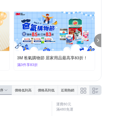
半島良品
夢之語寢具生活館
太星
墊
兩用被床罩組
電視櫃
工作梯
他衛浴用品
3M 爸氣購物節 居家用品最高享83折！
滿3件享83折
序
價格低到高
價格高到低
近期熱銷
運費80元
滿480免運