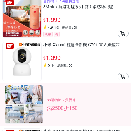
全館8折UP 滿額再送贈
3M 全面抗螨毛毯系列-雙面柔感絲絨毯
1,990
$
4.9
(
18
)
總銷量>50
活動
券
小米 Xiaomi 智慧攝影機 C701 官方旗艦館
1,399
$
5
(
9
)
總銷量>50
88購物節 × 父親節
滿2500折150