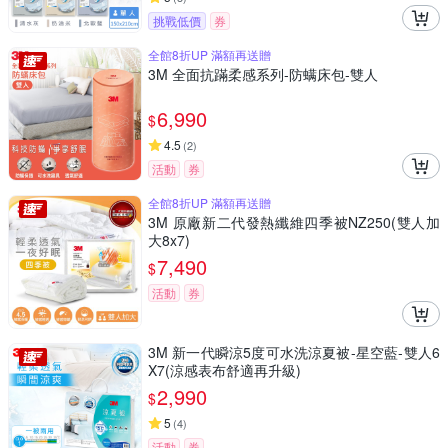
挑戰低價
券
全館8折UP 滿額再送贈
3M 全面抗蹣柔感系列-防螨床包-雙人
6,990
$
4.5
(
2
)
活動
券
全館8折UP 滿額再送贈
3M 原廠新二代發熱纖維四季被NZ250(雙人加
大8x7)
7,490
$
活動
券
3M 新一代瞬涼5度可水洗涼夏被-星空藍-雙人6
X7(涼感表布舒適再升級)
2,990
$
5
(
4
)
活動
券