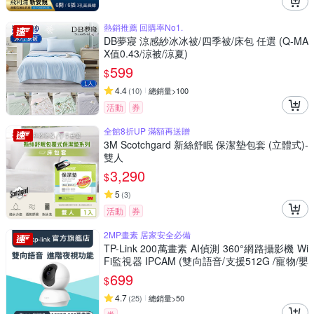
熱銷推薦 回購率No1.
DB夢寢 涼感紗冰冰被/四季被/床包 任選 (Q-MA
X值0.43/涼被/涼夏)
599
$
4.4
(
10
)
總銷量>100
活動
券
全館8折UP 滿額再送贈
3M Scotchgard 新絲舒眠 保潔墊包套 (立體式)-
雙人
3,290
$
5
(
3
)
活動
券
2MP畫素 居家安全必備
TP-Link 200萬畫素 AI偵測 360°網路攝影機 Wi
Fi監視器 IPCAM (雙向語音/支援512G /寵物/嬰
兒/長輩/Tapo C200)
699
$
4.7
(
25
)
總銷量>50