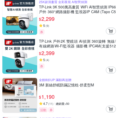
25K超清畫質 全彩夜視 AI智慧偵測
TP-Link 3K 500萬高畫質 WiFi AI智慧偵測 IP66
戶外 360°網路攝影機 監視器IP CAM (Tapo C5
30WS)
2,299
$
5
(
9
)
券
TP-Link 戶外2K 雙鏡頭 AI偵測 360旋轉 無線/
有線網路Wi-Fi監視器 攝影機 IPCAM(支援512
G/IP66/Tapo C545D)
2,399
$
5
(
4
)
券
全館8折UP 滿額再送贈
3M 新絲舒眠防蹣記憶枕-舒柔型M
1,190
$
4.7
(
11
)
總銷量>50
活動
券