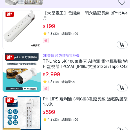
【太星電工】電腦線一開六插延長線 3P/15A/4
尺
199
$
4.8
(
32
)
總銷量>100
券
2K畫質 超強續航電池機
TP-Link 2.5K 400萬畫素 AI偵測 電池攝影機 Wi
Fi監視器 IPCAM (IP66//支援512G /Tapo C42
5)
2,999
$
4.8
(
19
)
總銷量>50
券
PHILIPS 飛利浦 6開6插3孔延長線 過載防護型
1.8米
599
$
4.8
(
23
)
總銷量>100