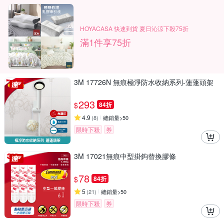
HOYACASA 快速到貨 夏日沁涼下殺75折
滿1件享75折
3M 17726N 無痕極淨防水收納系列-蓮蓬頭架
293
$
84折
4.9
(
8
)
總銷量>50
限時下殺
券
3M 17021無痕中型掛鉤替換膠條
78
$
84折
5
(
21
)
總銷量>50
限時下殺
券