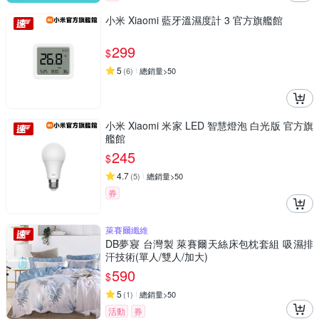
小米 Xiaomi 藍牙溫濕度計 3 官方旗艦館
299
$
5
(
6
)
總銷量>50
小米 Xiaomi 米家 LED 智慧燈泡 白光版 官方旗
艦館
245
$
4.7
(
5
)
總銷量>50
券
萊賽爾纖維
DB夢寢 台灣製 萊賽爾天絲床包枕套組 吸濕排
汗技術(單人/雙人/加大)
590
$
5
(
1
)
總銷量>50
活動
券