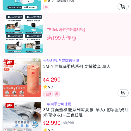
5
(
5
)
總銷量>100
券
TP-link 暑假狂歡購5折起
滿199大優惠
全館8折UP 滿額再送贈
3M 全面抗蹣柔感系列-防螨被套-單人
4,290
$
5
(
1
)
活動
券
一年四季皆可使用
3M 雙面蓋機能系列涼夏被-單人(北歐藍/奶油
米/清水灰)－三色任選
2,990
$
$
3,290
5
(
3
)