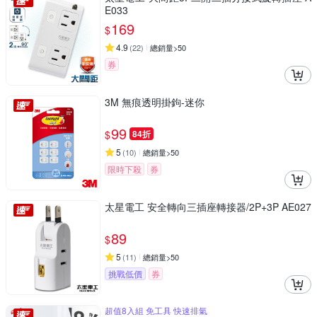
E033
169
$
4.9
(
22
)
總銷量>50
券
3M 無痕透明掛鉤-迷你
99
$
84折
5
(
10
)
總銷量>50
限時下殺
券
太星電工 安全轉向三插座轉接器/2P+3P AE027
89
$
5
(
11
)
總銷量>50
挑戰低價
券
超值8入組 免工具 快速排氣