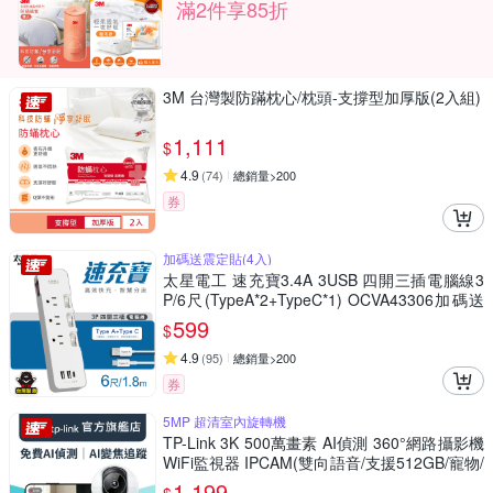
滿2件享85折
3M 台灣製防蹣枕心/枕頭-支撐型加厚版(2入組)
1,111
$
4.9
(
74
)
總銷量>200
券
加碼送震定貼(4入)
太星電工 速充寶3.4A 3USB 四開三插電腦線3
P/6尺(TypeA*2+TypeC*1) OCVA43306加碼送
震定貼(4入)
599
$
4.9
(
95
)
總銷量>200
券
5MP 超清室內旋轉機
TP-Link 3K 500萬畫素 AI偵測 360°網路攝影機
WiFi監視器 IPCAM(雙向語音/支援512GB/寵物/
嬰兒/長輩/Tapo C230 )
1,199