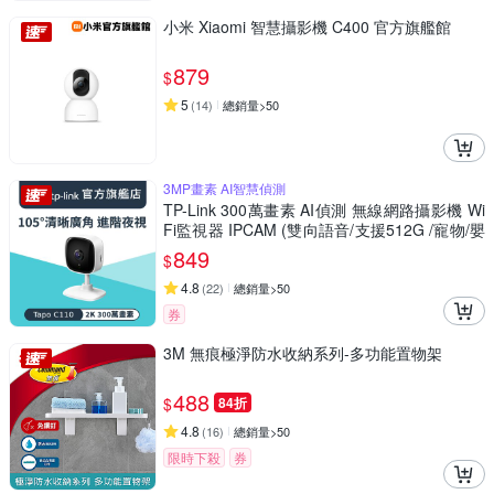
小米 Xiaomi 智慧攝影機 C400 官方旗艦館
879
$
5
(
14
)
總銷量>50
3MP畫素 AI智慧偵測
TP-Link 300萬畫素 AI偵測 無線網路攝影機 Wi
Fi監視器 IPCAM (雙向語音/支援512G /寵物/嬰
兒/長輩/Tapo C110
849
$
4.8
(
22
)
總銷量>50
券
3M 無痕極淨防水收納系列-多功能置物架
488
$
84折
4.8
(
16
)
總銷量>50
限時下殺
券