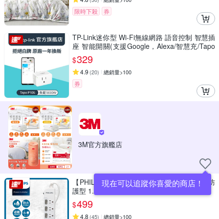
限時下殺
券
TP-Link迷你型 Wi-Fi無線網路 語音控制 智慧插
座 智能開關(支援Google，Alexa/智慧充/Tapo
P105)
329
$
4.9
(
20
)
總銷量>100
券
3M官方旗艦店
【PHILIPS 飛利浦】4開4插3孔延長線 過載防
現在可以追蹤你喜愛的商店！
護型 1.8米
499
$
4.8
(
45
)
總銷量>100