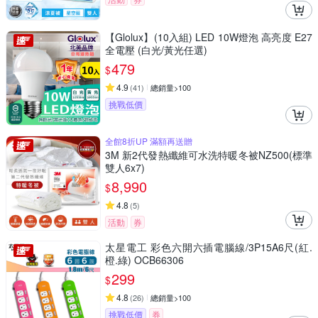
【Glolux】(10入組) LED 10W燈泡 高亮度 E27
全電壓 (白光/黃光任選)
479
$
4.9
(
41
)
總銷量>100
挑戰低價
全館8折UP 滿額再送贈
3M 新2代發熱纖維可水洗特暖冬被NZ500(標準
雙人6x7)
8,990
$
4.8
(
5
)
活動
券
太星電工 彩色六開六插電腦線/3P15A6尺(紅.
橙.綠) OCB66306
299
$
4.8
(
26
)
總銷量>100
挑戰低價
券