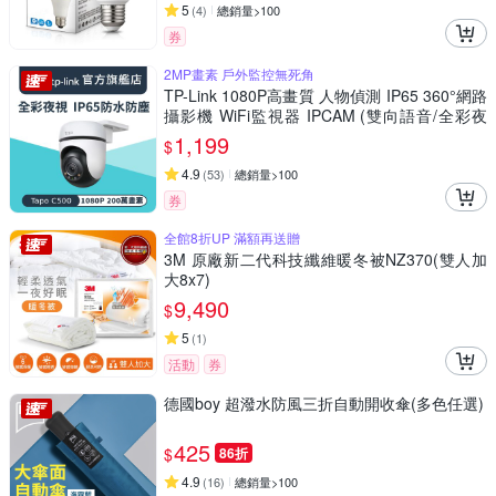
5
(
4
)
總銷量>100
券
2MP畫素 戶外監控無死角
TP-Link 1080P高畫質 人物偵測 IP65 360°網路
攝影機 WiFi監視器 IPCAM (雙向語音/全彩夜
視/Tapo C500)
1,199
$
4.9
(
53
)
總銷量>100
券
全館8折UP 滿額再送贈
3M 原廠新二代科技纖維暖冬被NZ370(雙人加
大8x7)
9,490
$
5
(
1
)
活動
券
德國boy 超潑水防風三折自動開收傘(多色任選)
425
$
86折
4.9
(
16
)
總銷量>100