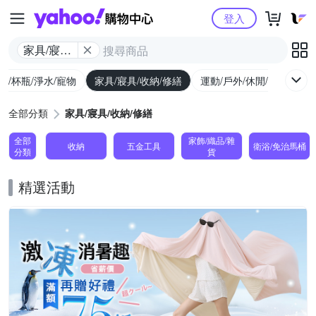
Yahoo購物中心
登入
家具/寢具/
收納/修繕
廚/杯瓶/淨水/寵物
家具/寢具/收納/修繕
運動/戶外/休閒/健身
機
全部分類
家具/寢具/收納/修繕
全部
家飾/織品/雜
收納
五金工具
衛浴/免治馬桶
分類
貨
精選活動