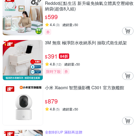
Reddot紅點生活 新升級免抽氣立體真空壓縮收
納袋(超值8入組)
599
$
4.4
(
3
)
總銷量>50
券
3M 無痕 極淨防水收納系列 抽取式衛生紙架
391
$
84折
4.8
(
12
)
總銷量>50
限時下殺
券
小米 Xiaomi 智慧攝影機 C301 官方旗艦館
879
$
4.8
(
5
)
總銷量>50
全館8折UP 滿額再送贈