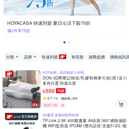
HOYACASA 快速到貨 夏日沁涼下殺75折
滿1件享75折
分類
品牌
快速到貨
有現貨
挑戰低價
價格低到
好評如潮，低頭族必入好枕
DON 3D釋壓記憶枕/乳膠頸椎牽引枕(買1送1)
多色任選 快速出貨
888
$
75折
4.7
(
78
)
總銷量>300
限時下殺
券
2K畫質 多種AI智慧偵測
TP-Link 2.5K 400萬畫素 AI偵測 360°網路攝影
機 WiFi監視器 IPCAM (雙向語音/支援512G /寵