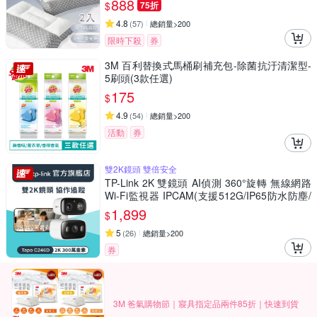
888
$
75折
4.8
(
57
)
總銷量>200
限時下殺
券
3M 百利替換式馬桶刷補充包-除菌抗汙清潔型-
5刷頭(3款任選)
175
$
4.9
(
54
)
總銷量>200
活動
券
雙2K鏡頭 雙倍安全
TP-Link 2K 雙鏡頭 AI偵測 360°旋轉 無線網路
Wi-Fi監視器 IPCAM(支援512G/IP65防水防塵/
Tapo C246D)
1,899
$
5
(
26
)
總銷量>200
券
3M 爸氣購物節｜寢具指定品兩件85折｜快速到貨