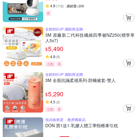
4.9
(
112
)
總銷量>200
券
全館8折UP 滿額再送贈
3M 原廠新二代科技纖維四季被NZ250(標準單
人5x7)
5,490
$
4.9
(
5
)
活動
券
全館8折UP 滿額再送贈
3M 全面抗蹣柔感系列-防螨被套-雙人
5,290
$
4.5
(
2
)
活動
券
低頭族救星，雅虎獨家品
DON 買1送1-乳膠人體工學頸椎牽引枕