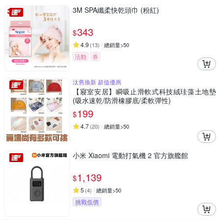
3M SPA纖柔快乾頭巾 (粉紅)
343
$
4.9
(
13
)
總銷量>50
活動
券
汰舊換新 超值優惠
【寢室安居】瞬吸止滑軟式科技絨珪藻土地墊
(吸水速乾/防滑橡膠底/柔軟彈性)
199
$
4.7
(
20
)
總銷量>50
小米 Xiaomi 電動打氣機 2 官方旗艦館
1,139
$
5
(
4
)
總銷量>50
挑戰低價