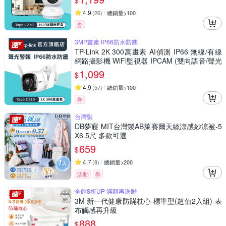
$
4.9
(
26
)
總銷量>100
券
3MP畫素 IP66防水防塵
TP-Link 2K 300萬畫素 AI偵測 IP66 無線/有線
網路攝影機 WiFi監視器 IPCAM (雙向語音/聲光
警報/Tapo C310)
1,099
$
4.9
(
57
)
總銷量>100
券
台灣製
DB夢寢 MIT台灣製AB萊賽爾天絲涼感紗涼被-5
X6.5尺 多款可選
659
$
4.7
(
8
)
總銷量>200
活動
券
全館8折UP 滿額再送贈
3M 新一代健康防蹣枕心-標準型(超值2入組)-表
布觸感再升級
888
$