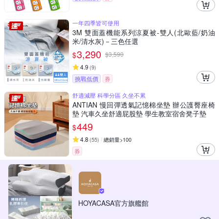
一年四季皆可使用
3M 雙面蓋機能系列涼夏被-雙人(北歐藍/奶油
米/清水灰)－三色任選
3,290
$
$
3,590
4.9
(
9
)
挑戰低價
券
舒適減壓 科學分區 久坐不累
ANTIAN 慢回彈透氣記憶棉坐墊 辦公護臀座椅
墊 汽車久坐舒適屁股墊 學生教室宿舍凳子墊
449
$
4.8
(
55
)
總銷量>100
券
HOYACASA官方旗艦館