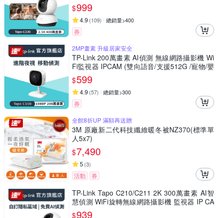
物/嬰兒/長輩/Tapo C220)
999
$
4.9
(
109
)
總銷量>400
券
2MP畫素 升級居家安全
TP-Link 200萬畫素 AI偵測 無線網路攝影機 Wi
Fi監視器 IPCAM (雙向語音/支援512G /寵物/嬰
兒/長輩/Tapo C100)
599
$
4.9
(
57
)
總銷量>300
券
全館8折UP 滿額再送贈
3M 原廠新二代科技纖維暖冬被NZ370(標準單
人5x7)
7,490
$
5
(
3
)
活動
券
TP-Link Tapo C210/C211 2K 300萬畫素 AI智
慧偵測 WiFi旋轉無線網路攝影機 監視器 IP CA
M(360°旋轉/哭聲偵測/支援512G)
939
$