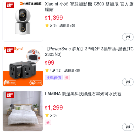
Xiaomi 小米 智慧攝影機 C500 雙攝版 官方旗
艦館
1,399
$
5
(
6
)
總銷量>50
【PowerSync 群加】3P轉2P 3插壁插-黑色(TC
2303N0)
99
$
4.9
(
12
)
總銷量>50
挑戰低價
券
LAMINA 調溫黑科技纖維石墨烯可水洗被
1,299
$
5
(
5
)
券