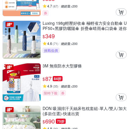
4.7
(
67
)
總銷量>200
券
Luxing 198g輕壓好收傘 極輕省力安全自動傘 U
PF50+黑膠防曬陽傘 折疊傘晴雨傘口袋傘 迷你
輕量傘
349
$
4.6
(
71
)
總銷量>200
挑戰低價
3M 無痕防水大型膠條
87
$
84折
4.9
(
35
)
總銷量>200
限時下殺
券
DON 吸濕排汗天絲床包枕套組-單人/雙人/加大
(多款任選)-快速出貨
690
$
75折
4.8
(
30
)
總銷量>100