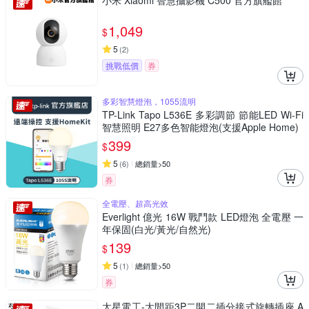
小米 Xiaomi 智慧攝影機 C500 官方旗艦館
1,049
$
5
(
2
)
挑戰低價
券
多彩智慧燈泡，1055流明
TP-Link Tapo L536E 多彩調節 節能LED Wi-Fi
智慧照明 E27多色智能燈泡(支援Apple Home)
399
$
5
(
6
)
總銷量>50
券
全電壓、超高光效
Everlight 億光 16W 戰鬥款 LED燈泡 全電壓 一
年保固(白光/黃光/自然光)
139
$
5
(
1
)
總銷量>50
券
太星電工-大間距3P二開二插分接式旋轉插座 A