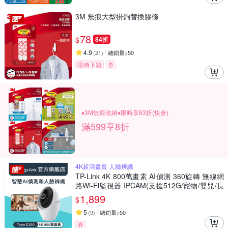
3M 無痕大型掛鉤替換膠條
78
$
84折
4.9
(
21
)
總銷量>50
限時下殺
券
♦3M無痕收納♦限時享83折(快倉)
滿599享8折
4K超清畫質 人臉辨識
TP-Link 4K 800萬畫素 AI偵測 360旋轉 無線網
路Wi-Fi監視器 IPCAM(支援512G/寵物/嬰兒/長
輩/Tapo C260)
1,899
$
5
(
9
)
總銷量>50
券