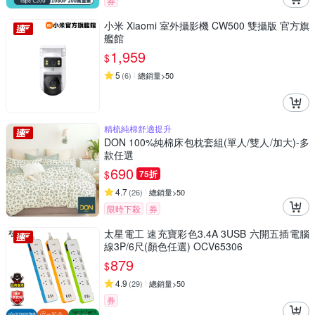
券
小米 Xiaomi 室外攝影機 CW500 雙攝版 官方旗
艦館
1,959
$
5
(
6
)
總銷量>50
精梳純棉舒適提升
DON 100%純棉床包枕套組(單人/雙人/加大)-多
款任選
690
$
75折
4.7
(
26
)
總銷量>50
限時下殺
券
太星電工 速充寶彩色3.4A 3USB 六開五插電腦
線3P/6尺(顏色任選) OCV65306
879
$
4.9
(
29
)
總銷量>50
券