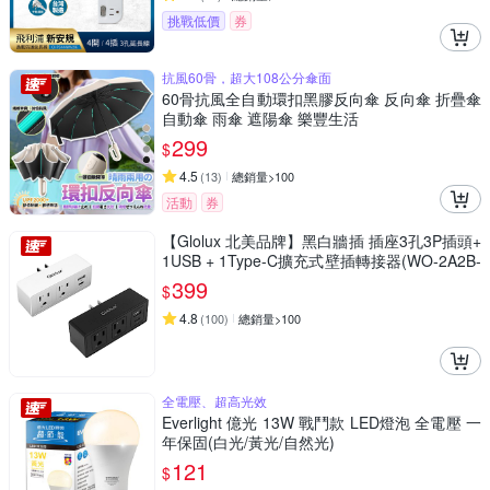
挑戰低價
券
抗風60骨，超大108公分傘面
60骨抗風全自動環扣黑膠反向傘 反向傘 折疊傘
自動傘 雨傘 遮陽傘 樂豐生活
299
$
4.5
(
13
)
總銷量>100
活動
券
【Glolux 北美品牌】黑白牆插 插座3孔3P插頭+
1USB + 1Type-C擴充式壁插轉接器(WO-2A2B-
100) (1組2入)
399
$
4.8
(
100
)
總銷量>100
全電壓、超高光效
Everlight 億光 13W 戰鬥款 LED燈泡 全電壓 一
年保固(白光/黃光/自然光)
121
$