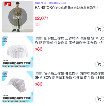
插畫樣式，獨顯個人風格
RAINSTORY前扣式連身雨衣L號(夏日派對)
補貨中
2,071
$
券
廚房帽工作帽 工作帽子 包髮帽 SHM-BC
商店
W 防靜電帽 包裝作業 電子廠帽子 工作帽《利
器五金》
86
$
電子廠工作帽 餐飲帽子 防塵帽 包裝作業
商店
SHM-BCW 廚房帽工作帽 包髮帽 衛生帽《利器
五金》
86
$