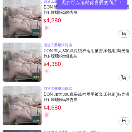
滾邊工藝增添質感
現在可以追蹤你喜愛的商店！
DON 雙人300織長絨棉兩用被套床包組(時光漫
旅)-煙燻粉x銀杏灰
4,380
$
券
滾邊工藝增添質感
DON 單人300織長絨棉兩用被套床包組(時光漫
旅)-煙燻粉x銀杏灰
4,380
$
券
滾邊工藝增添質感
DON 加大300織長絨棉兩用被套床包組(時光漫
旅)-煙燻粉x銀杏灰
4,680
$
券
超萌史努比造型，浴巾抱枕一次擁有