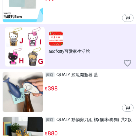
asdfkitty可愛家生活館
QUALY 鯨魚開瓶器 藍
商店
398
$
QUALY 動物剪刀組 橘(貓咪/狗狗)-共2款
商店
880
$