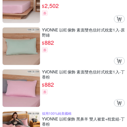
2,502
$
券
YVONNE 以旺傢飾 素面雙色信封式枕套1入-原
野綠
882
$
券
YVONNE 以旺傢飾 素面雙色信封式枕套1入-丁
香粉
882
$
券
採用100%純美國棉
YVONNE 以旺傢飾 黑鼻羊 雙人被套+枕套組-丁
香粉