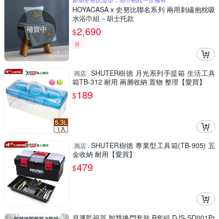
HOYACASA x 史努比聯名系列 兩用刺繡抱枕吸
水浴巾組－胡士托款
補貨中
2,690
$
券
SHUTER樹德 月光系列手提箱 生活工具
商店
箱TB-312 耐用 兩層收納 置物 整理【愛買】
189
$
SHUTER樹德 專業型工具箱(TB-905) 五
商店
金收納 耐用【愛買】
479
$
昌運監視器 智慧捲門套裝 B套組 DJS-SD001Pr