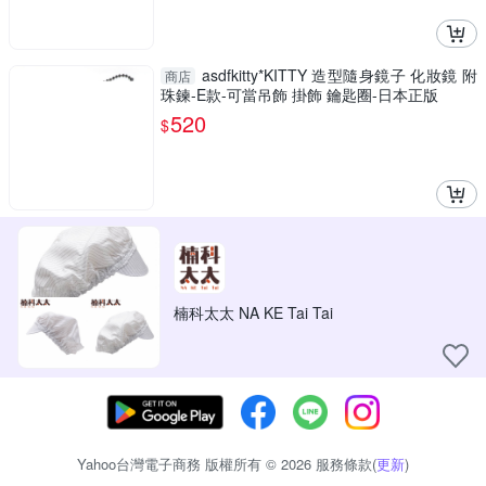
asdfkitty*KITTY 造型隨身鏡子 化妝鏡 附
商店
珠鍊-E款-可當吊飾 掛飾 鑰匙圈-日本正版
520
$
楠科太太 NA KE Tai Tai
Yahoo台灣電子商務 版權所有 © 2026 服務條款(
更新
)