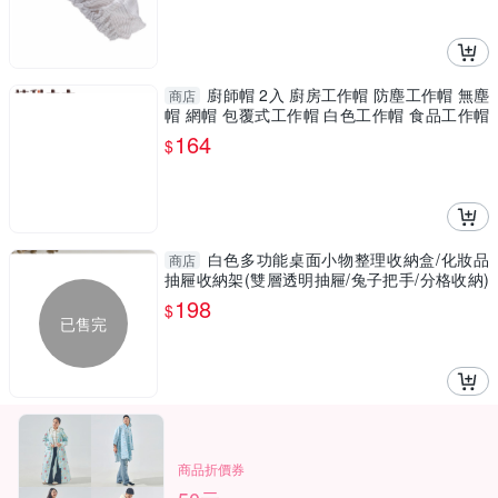
廚師帽 2入 廚房工作帽 防塵工作帽 無塵
商店
帽 網帽 包覆式工作帽 白色工作帽 食品工作帽
BCW
164
$
白色多功能桌面小物整理收納盒/化妝品
商店
抽屜收納架(雙層透明抽屜/兔子把手/分格收納)
【F0825】
198
$
已售完
商品折價券