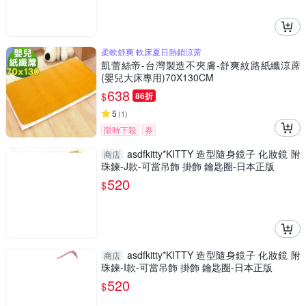
柔軟舒爽 軟床夏日熱銷涼蓆
凱蕾絲帝-台灣製造不夾膚-舒爽紋路紙纖涼蓆
(嬰兒大床專用)70X130CM
638
$
86折
5
(
1
)
限時下殺
券
asdfkitty*KITTY 造型隨身鏡子 化妝鏡 附
商店
珠鍊-J款-可當吊飾 掛飾 鑰匙圈-日本正版
520
$
asdfkitty*KITTY 造型隨身鏡子 化妝鏡 附
商店
珠鍊-I款-可當吊飾 掛飾 鑰匙圈-日本正版
520
$