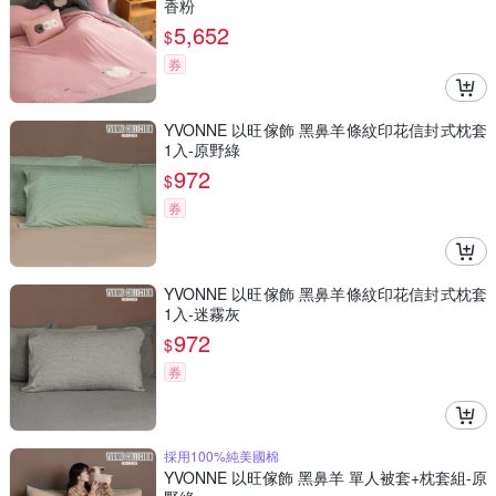
香粉
5,652
$
券
YVONNE 以旺傢飾 黑鼻羊條紋印花信封式枕套
1入-原野綠
972
$
券
YVONNE 以旺傢飾 黑鼻羊條紋印花信封式枕套
1入-迷霧灰
972
$
券
採用100%純美國棉
YVONNE 以旺傢飾 黑鼻羊 單人被套+枕套組-原