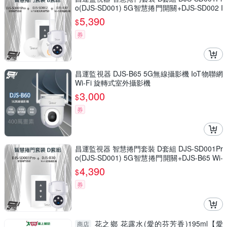
o(DJS-SD001) 5G智慧捲門開關+DJS-SD002 I
oT免電池無線門鈴+DJS-B65 Wi-Fi旋轉攝影機
5,390
$
券
昌運監視器 DJS-B65 5G無線攝影機 IoT物聯網
Wi-Fi 旋轉式室外攝影機
3,000
$
券
昌運監視器 智慧捲門套裝 D套組 DJS-SD001Pr
o(DJS-SD001) 5G智慧捲門開關+DJS-B65 Wi-
Fi旋轉攝影機
4,390
$
券
花之鄉 花露水(愛的芬芳香)195ml【愛
商店