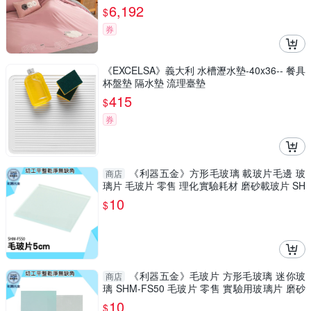
6,192
$
券
《EXCELSA》義大利 水槽瀝水墊-40x36-- 餐具
杯盤墊 隔水墊 流理臺墊
415
$
券
《利器五金》方形毛玻璃 載玻片毛邊 玻
商店
璃片 毛玻片 零售 理化實驗耗材 磨砂載玻片 SH
M-FS50
10
$
《利器五金》毛玻片 方形毛玻璃 迷你玻
商店
璃 SHM-FS50 毛玻片 零售 實驗用玻璃片 磨砂
載玻片 毛玻璃盤
10
$