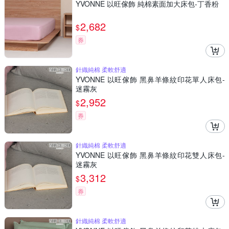
YVONNE 以旺傢飾 純棉素面加大床包-丁香粉
2,682
$
券
針織純棉 柔軟舒適
YVONNE 以旺傢飾 黑鼻羊條紋印花單人床包-
迷霧灰
2,952
$
券
針織純棉 柔軟舒適
YVONNE 以旺傢飾 黑鼻羊條紋印花雙人床包-
迷霧灰
3,312
$
券
針織純棉 柔軟舒適