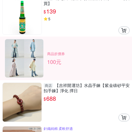
買】
139
$
5
商品折價券
100元
【吉祥開運坊】水晶手鍊【紫金硃砂平安
商店
扣手鍊】淨化 擇日
688
$
針織純棉 柔軟舒適