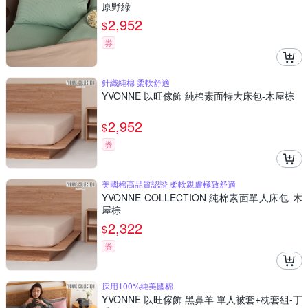
原野綠
2,952
$
券
針織純棉 柔軟舒適
YVONNE 以旺傢飾 純棉素面特大床包-木屋棕
2,952
$
券
美國棉高品質認證 柔軟親膚極致舒適
YVONNE COLLECTION 純棉素面單人床包-木
屋棕
2,322
$
券
採用100%純美國棉
YVONNE 以旺傢飾 黑鼻羊 單人被套+枕套組-丁