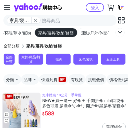
Yahoo購物中心
登入
家具/寢具/
收納/修繕
廚/杯瓶/淨水/寵物
家具/寢具/收納/修繕
運動/戶外/休閒/健身
機
全部分類
家具/寢具/收納/修繕
全部
家飾/織品/雜
收納
床包/寢具
五金工具
分類
貨
分類
品牌
快速到貨
有現貨
挑戰低價
價格低到
短小體積 18公分一手掌握
NEW★買一送一 好傘王 手開折傘 mini口袋傘-
多色可選 膠囊傘/小傘/手開折傘/黑膠布/摺疊傘/
小雨傘/輕量傘/折疊傘/迷你傘/防曬
588
$
選擇組合