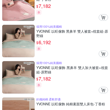
7,182
$
券
採用100%純美國棉
YVONNE 以旺傢飾 黑鼻羊 雙人被套+枕套組-原
野綠
6,192
$
券
採用100%純美國棉
YVONNE 以旺傢飾 黑鼻羊 雙人加大被套+枕套
組-原野綠
7,182
$
券
針織純棉 柔軟舒適
YVONNE 以旺傢飾 純棉素面雙人床包-丁香粉