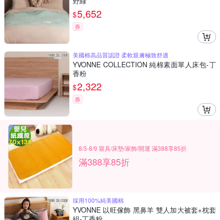
野綠
5,652
$
券
美國棉高品質認證 柔軟親膚極致舒適
YVONNE COLLECTION 純棉素面單人床包-丁
香粉
2,322
$
券
8/3-8/9 寢具/床墊/家飾/開運 滿388享85折
滿388享85折
採用100%純美國棉
YVONNE 以旺傢飾 黑鼻羊 雙人加大被套+枕套
組-丁香粉