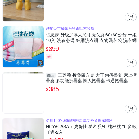
精細做工縫製包邊處理不脫線
岱思夢 升級加厚大尺寸洗衣袋 60x60公分 一組
10入 洗衣必備 細網洗衣網 衣物洗衣袋 洗衣網
內衣袋
399
$
券
三麗鷗 折疊四方桌 大耳狗摺疊桌 床上摺
商店
疊桌 多功能折疊桌 懶人摺疊桌 卡通摺疊桌
385
$
使用100%棉觸感輕柔 享受舒適擦拭體驗
HOYACASA x 史努比聯名系列 純棉枕巾-多款
任選-2入