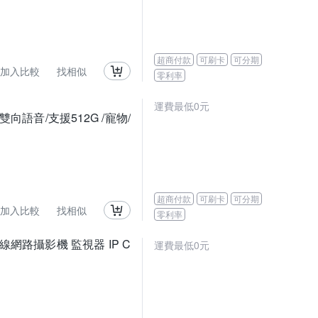
超商付款
可刷卡
可分期
加入比較
找相似
零利率
運費最低0元
(雙向語音/支援512G /寵物/
超商付款
可刷卡
可分期
加入比較
找相似
零利率
旋轉無線網路攝影機 監視器 IP C
運費最低0元