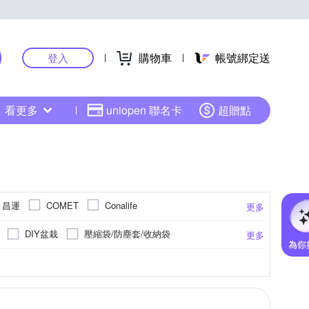
購物車
帳號綁定送
登入
看更多
uniopen 聯名卡
超贈點
N 昌運
COMET
Conalife
更多
DUYAN 竹漾
FL 生活+
E.City
EZlife
DIY盆栽
壓縮袋/防塵套/收納袋
更多
MORINO 摩力諾
Madiggan 貝斯麗
Y
層架/收納架/層架衣櫥
床包
保潔墊
情
桌墊
木質
孩童
功名升遷
桌上收納
膠
其他
生肖三合/六合/守護神
擺飾
浴巾
更多
更多
wer 三花
SHIMOYAMA 霜山
Stanley
風水法器
科技纖維
螺絲起子
鎖
擦手巾
擦髮巾
收納用品耗材
亞曼達 Amanda
其他品牌
太星
料盒
線材收納
記憶枕
雨衣
運動長毛巾
節慶擺飾