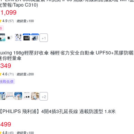
光警報/Tapo C310)
1,099
4.9
(
57
)
總銷量>100
券
+1
Luxing 198g輕壓好收傘 極輕省力安全自動傘 UPF50+黑
迷你輕量傘
349
4.6
(
71
)
總銷量>200
挑戰低價
+2
【PHILIPS 飛利浦】4開4插3孔延長線 過載防護型 1.8米
499
4.8
(
45
)
總銷量>100