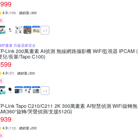
999
4.9
(
109
)
總銷量>300
券
+1
2MP畫素 升級居家安全
TP-Link 200萬畫素 AI偵測 無線網路攝影機 WiFi監視器 IPCAM 
嬰兒/長輩/Tapo C100)
599
4.9
(
57
)
總銷量>300
券
+1
TP-Link Tapo C210/C211 2K 300萬畫素 AI智慧偵測 WiFi
AM(360°旋轉/哭聲偵測/支援512G)
939
4.9
(
112
)
總銷量>200
券