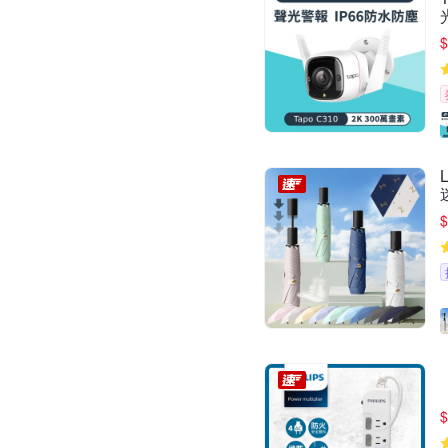
$
$
$