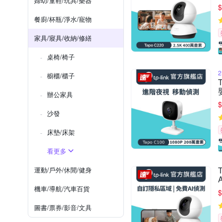
婦幼/童鞋/玩具/樂器
$
餐廚/杯瓶/淨水/寵物
家具/寢具/收納/修繕
桌椅/椅子
櫥櫃/櫃子
辦公家具
$
沙發
床墊/床架
看更多
運動/戶外/休閒/健身
機車/導航/汽車百貨
$
圖書/票券/影音/文具