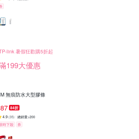
券
TP-link 暑假狂歡購5折起
滿199大優惠
3M 無痕防水大型膠條
87
84折
4.9
(
35
)
總銷量>200
限時下殺
券