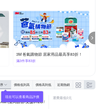
生活
金德恩
金發財金紙
開運陶源
瓶
收納筒/收納罐
冰涼墊
收納瓶/收納罐
化妝鏡
節慶吊飾
沐浴球/沐浴手套/沐浴巾/沐浴棉
3M 爸氣購物節 居家用品最高享83折！
滿3件享83折
序
價格低到高
價格高到低
近期熱銷
運費最低0元
PCAM (雙向語音/支援512G /