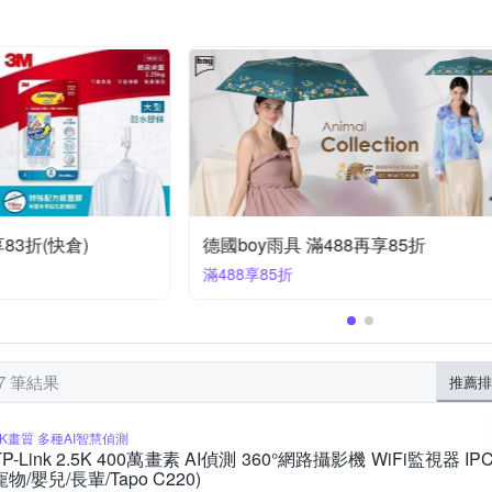
日本丸真
日本桃雪
朝日科技
棉花田
絲薇諾
荷
涼墊/涼蓆墊
玄關/門墊
花盆
肥料
天絲
花
衛浴配件
水龍頭/水龍頭延伸器
收納櫃
節慶燈飾
肥皂盤
立康
斗篷雨衣
牙刷架/牙膏架
放大鏡
夾子
門檔
83折(快倉)
德國boy雨具 滿488再享85折
滿488享85折
47 筆結果
推薦排
2K畫質 多種AI智慧偵測
TP-Link 2.5K 400萬畫素 AI偵測 360°網路攝影機 WiFi監視器 I
寵物/嬰兒/長輩/Tapo C220)