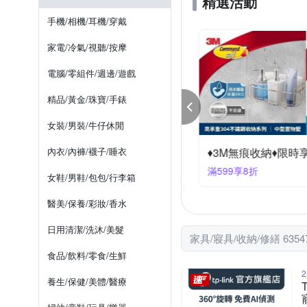
精選活動
好物良品
日創優品
珠寶盒/飾品盒/飾品架
鉗子
浴廁清潔刷
海灘巾
手機/相機/耳機/穿戴
雙龍牌
家而適
護
修繕美工刀
乳膠枕
排水孔瀘網
漱口杯/漱口架
家電/冷氣/視聽/按摩
電腦/零組件/週邊/遊戲
精品/黃金/珠寶/手錶
女裝/男裝/牛仔休閒
-link 暑假狂歡購5折起
內衣/內褲/襪子/睡衣
♦3M無痕收納♦限時享
99大優惠
滿599享8折
女鞋/男鞋/包包/行李箱
醫美/保養/彩妝/香水
日用清潔/洗沐/美髮
家具/寢具/收納/修繕 635
食品/飲料/零食/生鮮
養生/保健/美體/醫療