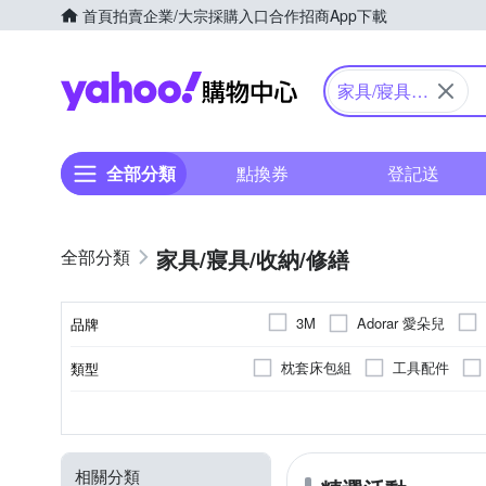
首頁
拍賣
企業/大宗採購入口
合作招商
App下載
Yahoo購物中心
家具/寢具/
收納/修繕
全部分類
點換券
登記送
家具/寢具/收納/修繕
Adorar 愛朵兒
3M
品牌
DESMOND 岱思夢
Dis
枕套床包組
工具配件
類型
品牌名稱
HERA 赫拉
Imakara
掛勾/門把
開運配飾
收納箱/收納盒/收納籃
塑膠
祈福
雙人
抗UV
天絲
五路招財/旺運
雙人加大
快乾
純棉
防強風
單人
卡通
種類
顏色
主材質
用途
規格
用途功能
ONE 生活
Premier 普
扳手
纖維
枕套/枕巾
門上標誌牌
多用途
著色
門鈴
補修
方
TDN
TP-Link
UMB
相關分類
LED燈泡
涼被床包組
抱枕
警報器
節慶派