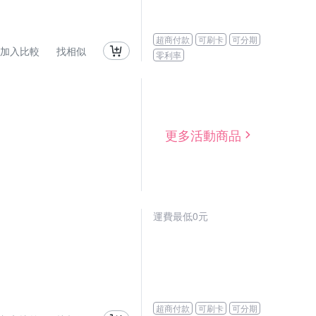
超商付款
可刷卡
可分期
加入比較
找相似
零利率
更多活動商品
運費最低0元
超商付款
可刷卡
可分期