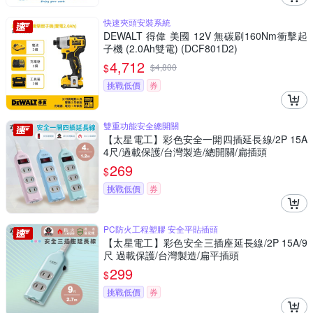
快速夾頭安裝系統
DEWALT 得偉 美國 12V 無碳刷160Nm衝擊起
子機 (2.0Ah雙電) (DCF801D2)
4,712
$
$
4,800
挑戰低價
券
雙重功能安全總開關
【太星電工】彩色安全一開四插延長線/2P 15A
4尺/過載保護/台灣製造/總開關/扁插頭
269
$
挑戰低價
券
PC防火工程塑膠 安全平貼插頭
【太星電工】彩色安全三插座延長線/2P 15A/9
尺 過載保護/台灣製造/扁平插頭
299
$
挑戰低價
券