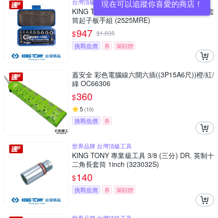
台灣頂級工具 25件組
現在可以追蹤你喜愛的商店！
KING TONY 專業級工具 1/4 (二分)x25件6角套
筒起子板手組 (2525MRE)
947
$
$
1,035
挑戰低價
券
滿額贈
蓋安全 彩色電腦線六開六插((3P15A6尺))橙/紅/
綠 OC66306
360
$
5
(
10
)
挑戰低價
券
世界品牌 台灣頂級工具
KING TONY 專業級工具 3/8 (三分) DR. 英制十
二角長套筒 1inch (323032S)
140
$
挑戰低價
券
滿額贈
世界品牌 台灣頂級工具