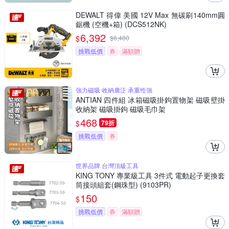
DEWALT 得偉 美國 12V Max 無碳刷140mm圓
鋸機 (空機+箱) (DCS512NK)
6,392
$
$
6,480
挑戰低價
券
滿額贈
強力磁吸 收納廣泛 承重性強
ANTIAN 四件組 冰箱磁吸掛鉤置物架 磁吸壁掛
收納架 磁吸掛鉤 磁吸毛巾架
468
$
79折
挑戰低價
券
世界品牌 台灣頂級工具
KING TONY 專業級工具 3件式 電動起子更換套
筒接頭組套(鋼珠型) (9103PR)
150
$
挑戰低價
券
滿額贈