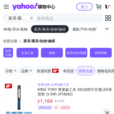
Yahoo購物中心
登入
家具/寢具/
收納/修繕
廚/杯瓶/淨水/寵物
家具/寢具/收納/修繕
運動/戶外/休閒/健身
機
全部分類
家具/寢具/收納/修繕
全部
五金工具
收納
衛浴/免治馬桶
照明燈飾
分類
分類
品牌
快速到貨
有現貨
挑戰低價
價格低到
世界品牌 台灣頂級工具
KING TONY 專業級工具 350流明可充電LED筆
型燈 (3.5W) (9TA282)
1,164
$
$
1,200
挑戰低價
券
滿額贈