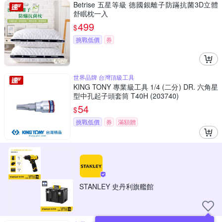
Betrise 五星等級 德國銀離子防蹣抗菌3D立體
舒眠枕一入
499
$
挑戰低價
券
世界品牌 台灣頂級工具
KING TONY 專業級工具 1/4 (二分) DR. 六角星
型中孔起子頭套筒 T40H (203740)
54
$
挑戰低價
券
滿額贈
STANLEY 史丹利旗艦館