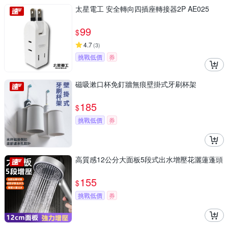
太星電工 安全轉向四插座轉接器2P AE025
99
$
4.7
(
3
)
挑戰低價
券
磁吸漱口杯免釘牆無痕壁掛式牙刷杯架
185
$
挑戰低價
券
高質感12公分大面板5段式出水增壓花灑蓮蓬頭
155
$
挑戰低價
券