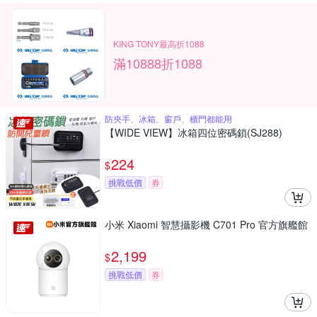
KING TONY最高折1088
滿10888折1088
防夾手、冰箱、窗戶、櫃門都能用
【WIDE VIEW】冰箱四位密碼鎖(SJ288)
224
$
挑戰低價
券
小米 Xiaomi 智慧攝影機 C701 Pro 官方旗艦館
2,199
$
挑戰低價
券