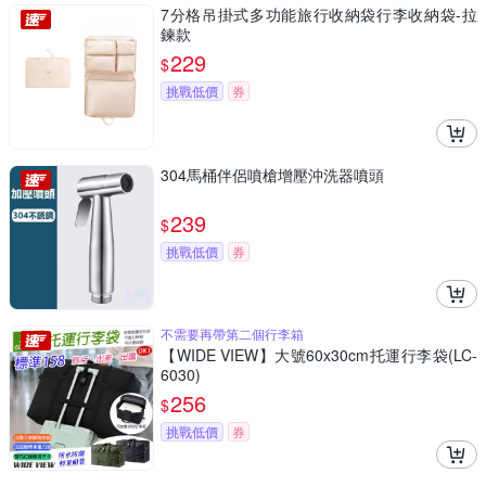
7分格吊掛式多功能旅行收納袋行李收納袋-拉
鍊款
229
$
挑戰低價
券
304馬桶伴侶噴槍增壓沖洗器噴頭
239
$
挑戰低價
券
不需要再帶第二個行李箱
【WIDE VIEW】大號60x30cm托運行李袋(LC-
6030)
256
$
挑戰低價
券