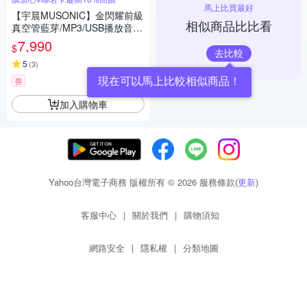
馬上比買最好
【宇晨MUSONIC】金閃耀前級
相似商品比比看
真空管藍芽/MP3/USB播放音響
組
7,990
$
去比較
5
(
3
)
現在可以馬上比較相似商品！
券
加入購物車
Yahoo台灣電子商務 版權所有 © 2026 服務條款(
更新
)
客服中心
|
關於我們
|
購物須知
網路安全
|
隱私權
|
分類地圖