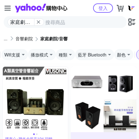
Yahoo購物中心
登入
家庭劇院/
音響
音響劇院
家庭劇院/音響
Wifi支援
播放模式
種類
藍牙 Bluetooth
顏色
購衷心+聯名卡最高10%回饋