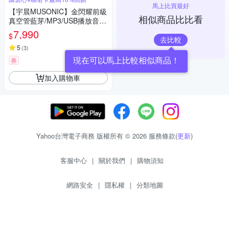
馬上比買最好
【宇晨MUSONIC】金閃耀前級
相似商品比比看
真空管藍芽/MP3/USB播放音響
組
7,990
$
去比較
5
(
3
)
現在可以馬上比較相似商品！
券
加入購物車
Yahoo台灣電子商務 版權所有 © 2026 服務條款(
更新
)
客服中心
|
關於我們
|
購物須知
網路安全
|
隱私權
|
分類地圖