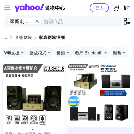
Yahoo購物中心
登入
家庭劇院/
音響
音響劇院
家庭劇院/音響
Wifi支援
播放模式
種類
藍牙 Bluetooth
顏色
購衷心+聯名卡最高10%回饋