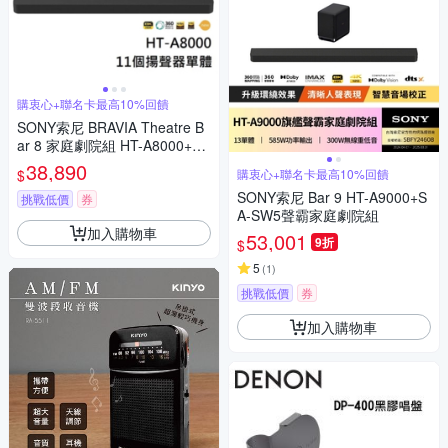
購衷心+聯名卡最高10%回饋
SONY索尼 BRAVIA Theatre B
ar 8 家庭劇院組 HT-A8000+SA
-RS3S
38,890
$
購衷心+聯名卡最高10%回饋
SONY索尼 Bar 9 HT-A9000+S
挑戰低價
券
A-SW5聲霸家庭劇院組
加入購物車
53,001
9折
$
5
(
1
)
挑戰低價
券
加入購物車