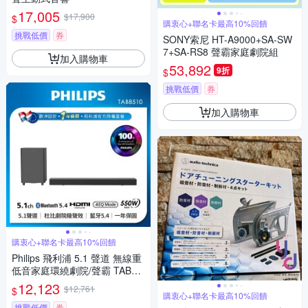
17,005
$17,900
$
購衷心+聯名卡最高10%回饋
挑戰低價
券
SONY索尼 HT-A9000+SA-SW
7+SA-RS8 聲霸家庭劇院組
加入購物車
53,892
9折
$
挑戰低價
券
加入購物車
購衷心+聯名卡最高10%回饋
Philips 飛利浦 5.1 聲道 無線重
低音家庭環繞劇院/聲霸 TAB85
10
12,123
$12,761
$
購衷心+聯名卡最高10%回饋
挑戰低價
券