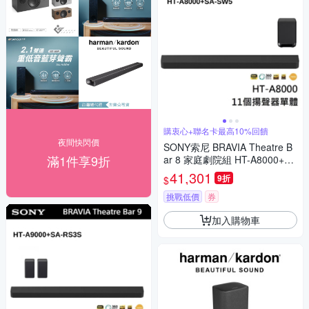
購衷心+聯名卡最高10%回饋
夜間快閃價
SONY索尼 BRAVIA Theatre B
滿1件享9折
ar 8 家庭劇院組 HT-A8000+SA
-SW5
41,301
9折
$
挑戰低價
券
加入購物車