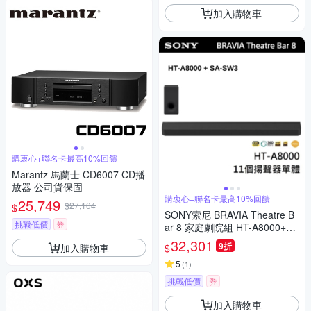
加入購物車
購衷心+聯名卡最高10%回饋
Marantz 馬蘭士 CD6007 CD播
放器 公司貨保固
購衷心+聯名卡最高10%回饋
25,749
$27,104
$
SONY索尼 BRAVIA Theatre B
挑戰低價
券
ar 8 家庭劇院組 HT-A8000+SA
-SW3
32,301
9折
加入購物車
$
5
(
1
)
挑戰低價
券
加入購物車