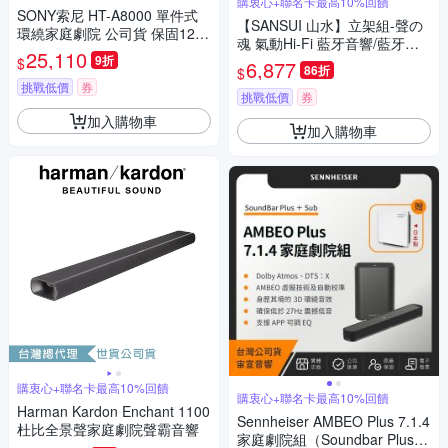
購衷心+聯名卡最高10%回饋
SONY索尼 HT-A8000 單件式
【SANSUI 山水】立架組-聲の
環繞家庭劇院 公司貨 保固12個
魂 氣動Hi-Fi 藍牙音響/藍牙喇
月
25,110
9折
叭/家庭劇院(SOAIR-R2+立架)-
$
6,877
86折
$
溫莎白
挑戰低價
券
挑戰低價
券
加入購物車
加入購物車
購衷心+聯名卡最高10%回饋
購衷心+聯名卡最高10%回饋
Harman Kardon Enchant 1100
Sennheiser AMBEO Plus 7.1.4
杜比全景聲家庭劇院聲霸音響
家庭劇院組（Soundbar Plus＋