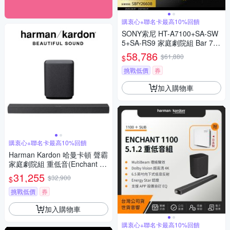
購衷心+聯名卡最高10%回饋
SONY索尼 HT-A7100+SA-SW
5+SA-RS9 家庭劇院組 Bar 7家
庭劇院組
58,786
$61,880
$
挑戰低價
券
加入購物車
購衷心+聯名卡最高10%回饋
Harman Kardon 哈曼卡頓 聲霸
家庭劇院組 重低音(Enchant 90
0 + Enchant Sub)
31,255
$32,900
$
挑戰低價
券
加入購物車
購衷心+聯名卡最高10%回饋