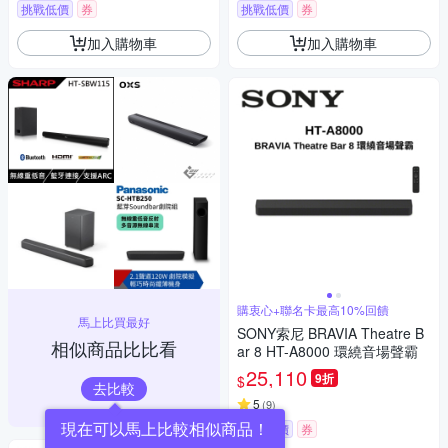
挑戰低價
券
挑戰低價
券
加入購物車
加入購物車
購衷心+聯名卡最高10%回饋
馬上比買最好
SONY索尼 BRAVIA Theatre B
相似商品比比看
ar 8 HT-A8000 環繞音場聲霸
25,110
9折
$
去比較
5
(
9
)
挑戰低價
券