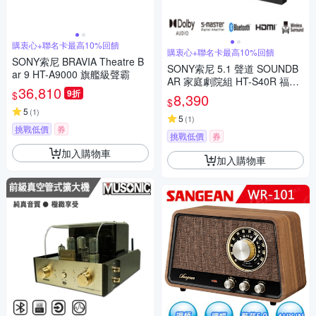
購衷心+聯名卡最高10%回饋
購衷心+聯名卡最高10%回饋
SONY索尼 BRAVIA Theatre B
SONY索尼 5.1 聲道 SOUNDB
ar 9 HT-A9000 旗艦級聲霸
AR 家庭劇院組 HT-S40R 福利
36,810
9折
品
$
8,390
$
5
(
1
)
5
(
1
)
挑戰低價
券
挑戰低價
券
加入購物車
加入購物車