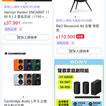
購衷心+聯名卡最高10%回饋
Harman Kardon ENCHANT 11
00 5.1.2 重低音組（1100＋SU
B）（世貨公司貨）
購衷心+聯名卡最高10%回饋
37,991
$39,990
$
B&O Beosound A9 音響 尊爵
挑戰低價
券
黑
110,500
85折
加入購物車
$
挑戰低價
券
加入購物車
Cambridge Audio L/R S 立體
聲主動式音響