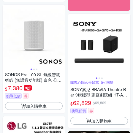
SONOS Era 100 SL 無線智慧
喇叭 (無語音功能版) 白色 公司
購衷心聯名卡最高10%回饋
貨
7,380
9折
$
SONY索尼 BRAVIA Theatre B
ar 9旗艦型 家庭劇院組 HT-A90
挑戰低價
券
00+SA-SW5+SA-RS8
62,829
$69,809
$
加入購物車
挑戰低價
券
加入購物車