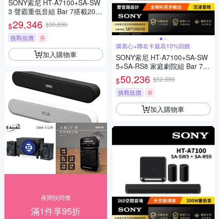
SONY索尼 HT-A7100+SA-SW
3 聲霸重低音組 Bar 7搭載200
W重低音組
29,346
$30,890
$
挑戰低價
券
購衷心+聯名卡最高10%回饋
加入購物車
SONY索尼 HT-A7100+SA-SW
5+SA-RS8 家庭劇院組 Bar 7家
庭劇院組
50,236
$52,880
$
挑戰低價
券
加入購物車
夜間快閃價
滿1件享95折