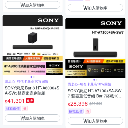
加入購物車
加入購物車
購衷心+聯名卡最高10%回饋
購衷心+聯名卡最高10%回饋
SONY索尼 Bar 8 HT-A8000+S
SONY索尼 HT-A7100+SA-SW
A-SW5聲霸家庭劇院組
7 聲霸重低音組 Bar 7搭載100
41,301
9折
W重低音組
$
28,396
$29,890
$
挑戰低價
券
挑戰低價
券
加入購物車
加入購物車