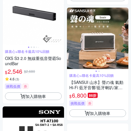
購衷心+聯名卡最高10%回饋
OXS S3 2.0 無線重低音聲霸So
undBar
2,546
$2,680
$
購衷心+聯名卡最高10%回饋
4.6
(
3
)
【SANSUI 山水】聲の魂 氣動
挑戰低價
券
Hi-Fi 藍牙音響/藍牙喇叭/家庭
劇院(SOAIR-R2)-溫莎白
6,800
86折
加入購物車
$
挑戰低價
券
加入購物車