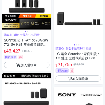
購衷心+聯名卡最高10%回饋
SONY索尼 HT-A7100+SA-SW
7*2+SA-RS8 雙重低音劇院組 B
ar 7 雙重低音劇院組
購衷心+聯名卡最高10%回饋
46,427
$48,870
$
LG 樂金 Soundbar 家庭影院 5.
挑戰低價
券
1.3 聲道 立體環繞音效 S80TR
(不含基本安裝)
21,755
$22,900
加入購物車
$
挑戰低價
券
加入購物車