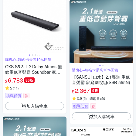
購衷心+聯名卡最高10%回饋
OXS S5 3.1.2 Dolby Atmos 無
購衷心+聯名卡最高10%回饋
線重低音聲霸 Soundbar 家庭
【SANSUI 山水】2.1聲道 重低
劇院
6,783
86折
$
音聲霸 家庭劇院組(SSB-555N)
5
(
11
)
2,367
9折
$
挑戰低價
券
3.9
(
5
)
總銷量>50
加入購物車
挑戰低價
券
加入購物車