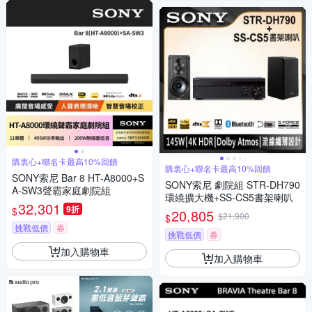
購衷心+聯名卡最高10%回饋
購衷心+聯名卡最高10%回饋
SONY索尼 Bar 8 HT-A8000+S
SONY索尼 劇院組 STR-DH790
A-SW3聲霸家庭劇院組
環繞擴大機+SS-CS5書架喇叭
32,301
9折
$
20,805
$21,900
$
挑戰低價
券
挑戰低價
券
加入購物車
加入購物車