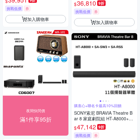
9折
固12個月
$
36,810
9折
$
挑戰低價
券
挑戰低價
券
加入購物車
加入購物車
購衷心+聯名卡最高10%回饋
夜間快閃價
SONY索尼 BRAVIA Theatre B
滿1件享95折
ar 8 家庭劇院組 HT-A8000+SA
-SW3+SA-RS5
47,142
9折
$
挑戰低價
券