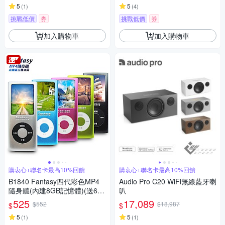
5
5
(
1
)
(
4
)
挑戰低價
券
挑戰低價
券
加入購物車
加入購物車
購衷心+聯名卡最高10%回饋
購衷心+聯名卡最高10%回饋
B1840 Fantasy四代彩色MP4
Audio Pro C20 WiFi無線藍牙喇
隨身聽(內建8GB記憶體)(送6大
叭
禮)
525
17,089
$552
$18,987
$
$
5
5
(
1
)
(
1
)