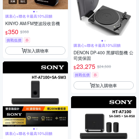
購衷心+聯名卡最高10%回饋
KINYO AM/FM雙波段收音機
350
$368
$
挑戰低價
券
購衷心+聯名卡最高10%回饋
加入購物車
DENON DP-400 黑膠唱盤機 公
司貨保固
23,275
$24,500
$
挑戰低價
券
加入購物車
購衷心+聯名卡最高10%回饋