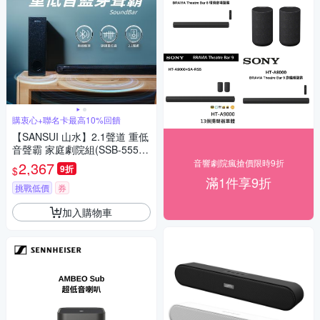
購衷心+聯名卡最高10%回饋
【SANSUI 山水】2.1聲道 重低
音聲霸 家庭劇院組(SSB-555N)
特
音響劇院瘋搶價限時9折
2,367
9折
$
滿1件享9折
挑戰低價
券
加入購物車