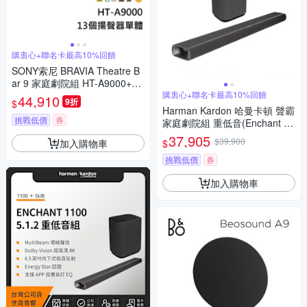
購衷心+聯名卡最高10%回饋
SONY索尼 BRAVIA Theatre B
ar 9 家庭劇院組 HT-A9000+SA
-RS3S
購衷心+聯名卡最高10%回饋
44,910
9折
$
Harman Kardon 哈曼卡頓 聲霸
挑戰低價
券
家庭劇院組 重低音(Enchant 11
00 + Enchant Sub)
37,905
$39,900
加入購物車
$
挑戰低價
券
加入購物車