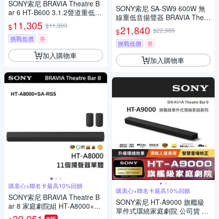
SONY索尼 BRAVIA Theatre B
SONY索尼 SA-SW9 600W 無
ar 6 HT-B600 3.1.2聲道重低音
線重低音揚聲器 BRAVIA Theat
組
11,305
$11,900
re Sub 9
$
21,840
$22,989
$
挑戰低價
券
挑戰低價
券
加入購物車
加入購物車
購衷心+聯名卡最高10%回饋
購衷心+聯名卡最高10%回饋
SONY索尼 BRAVIA Theatre B
SONY索尼 HT-A9000 旗艦級
ar 8 家庭劇院組 HT-A8000+SA
單件式環繞家庭劇院 公司貨 保
-RS5
39,951