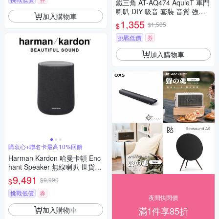
鐵三角 AT-AQ474 AquieT 車門
喇叭 DIY 吸音 套裝 音質 強化
加入購物車
抑制 震動 車用 音響
1,355
$1,505
$
挑戰低價
券
加入購物車
購衷心+聯名卡最高10%回饋
Harman Kardon 哈曼卡頓 Enc
hant Speaker 無線喇叭 世貨公
司貨一年保固
9,491
$9,990
$
挑戰低價
券
夜間快閃價
滿1件享85折
加入購物車