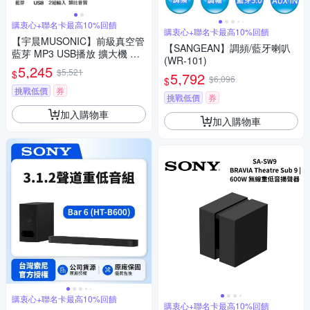
購衷心+聯名卡最高10%回饋
購衷心+聯名卡最高10%回饋
【宇晨MUSONIC】前級真空管
【SANGEAN】調頻/藍牙喇叭
藍芽 MP3 USB播放 擴大機 MU
(WR-101)
-3200
5,245
$5,521
$
5,792
$6,096
$
挑戰低價
券
挑戰低價
券
加入購物車
加入購物車
購衷心+聯名卡最高10%回饋
購衷心+聯名卡最高10%回饋