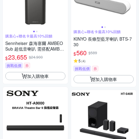
購衷心+聯名卡最高10%回饋
購衷心+聯名卡最高10%回饋
KINYO 長條型藍牙喇叭 BTS-7
Sennheiser 森海塞爾 AMBEO
30
Sub 超低音喇叭 需搭配AMBE
560
$589
$
O Plus使用
23,655
$24,900
$
5
(
4
)
挑戰低價
券
挑戰低價
券
加入購物車
加入購物車