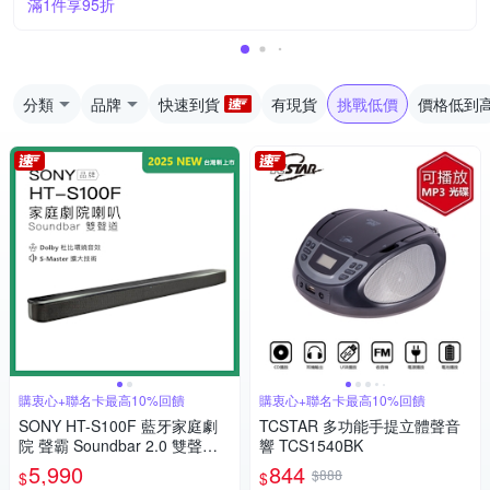
滿1件享95折
分類
品牌
快速到貨
有現貨
挑戰低價
價格低到
購衷心+聯名卡最高10%回饋
購衷心+聯名卡最高10%回饋
SONY HT-S100F 藍牙家庭劇
TCSTAR 多功能手提立體聲音
院 聲霸 Soundbar 2.0 雙聲道
響 TCS1540BK
保固3個月
5,990
844
$888
$
$