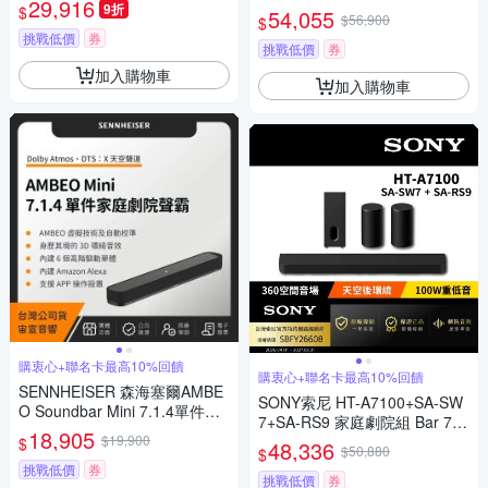
29,916
9折
Sub）（宙宣公司貨）（贈日立
$
54,055
$56,900
$
空氣清淨機）
挑戰低價
券
挑戰低價
券
加入購物車
加入購物車
購衷心+聯名卡最高10%回饋
購衷心+聯名卡最高10%回饋
SENNHEISER 森海塞爾AMBE
SONY索尼 HT-A7100+SA-SW
O Soundbar Mini 7.1.4單件家
7+SA-RS9 家庭劇院組 Bar 7家
庭劇院（宙宣公司貨）
18,905
$19,900
庭劇院組
$
48,336
$50,880
$
挑戰低價
券
挑戰低價
券