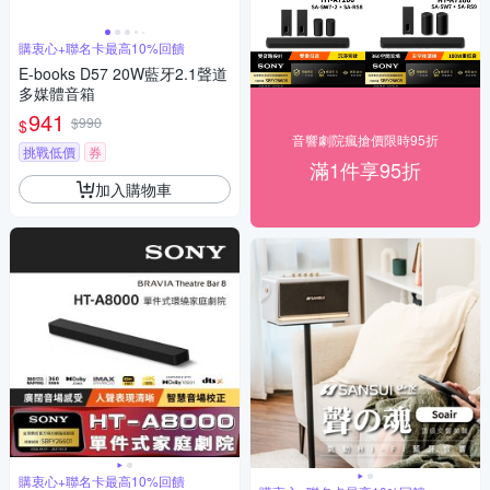
購衷心+聯名卡最高10%回饋
E-books D57 20W藍牙2.1聲道
多媒體音箱
941
$990
$
音響劇院瘋搶價限時95折
挑戰低價
券
滿1件享95折
加入購物車
購衷心+聯名卡最高10%回饋