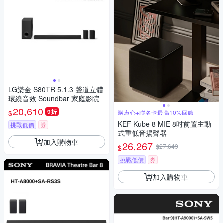
LG樂金 S80TR 5.1.3 聲道立體
環繞音效 Soundbar 家庭影院
20,610
9折
$
購衷心+聯名卡最高10%回饋
KEF Kube 8 MIE 8吋前置主動
挑戰低價
券
式重低音揚聲器
加入購物車
26,267
$27,649
$
挑戰低價
券
加入購物車