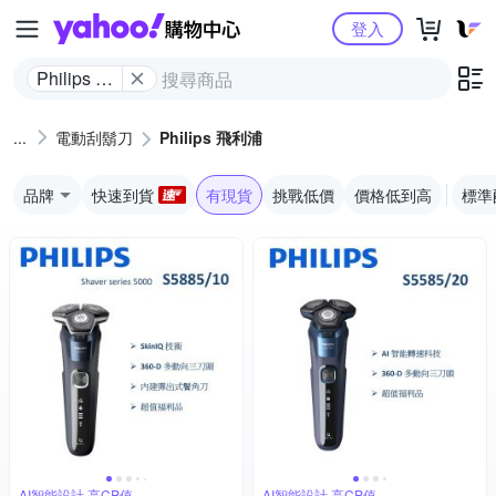
Yahoo購物中心
登入
Philips 飛
利浦
電動刮鬍刀
Philips 飛利浦
品牌
快速到貨
有現貨
挑戰低價
價格低到高
標準
AI智能設計,高CP值
AI智能設計,高CP值