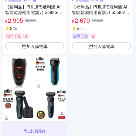
【福利品】PHILIPS飛利浦 AI
【福利品】PHILIPS飛利浦 AI
智能乾濕兩用電鬍刀 S5885/10
智能乾濕兩用電鬍刀 S5585/20
(一年保固)
(一年保固)
2,905
2,679
$3,090
$2,850
$
$
5
5
(
2
)
(
1
)
限時下殺
券
挑戰低價
券
加入購物車
加入購物車
馬上比買最好