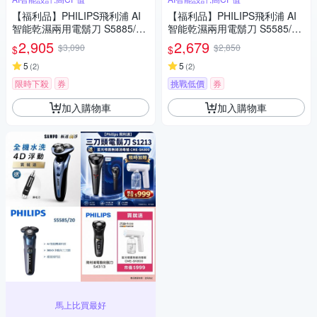
【福利品】PHILIPS飛利浦 AI
【福利品】PHILIPS飛利浦 AI
智能乾濕兩用電鬍刀 S5885/10
智能乾濕兩用電鬍刀 S5585/20
(一年保固)
(一年保固)
2,905
2,679
$3,090
$2,850
$
$
5
5
(
2
)
(
2
)
限時下殺
券
挑戰低價
券
加入購物車
加入購物車
馬上比買最好