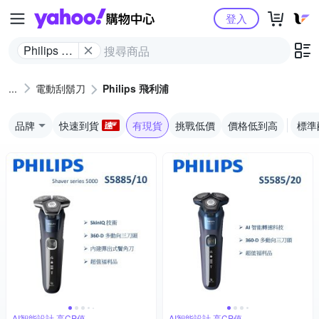
Yahoo購物中心
登入
Philips 飛
利浦
電動刮鬍刀
Philips 飛利浦
品牌
快速到貨
有現貨
挑戰低價
價格低到高
標準
AI智能設計,高CP值
AI智能設計,高CP值