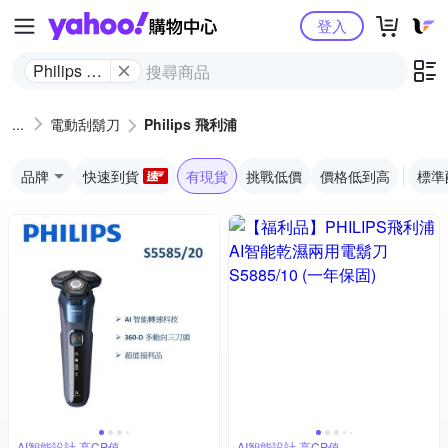
Yahoo購物中心
登入
Philips 飛
利浦
電動刮鬍刀
Philips 飛利浦
品牌
快速到貨
有現貨
挑戰低價
價格低到高
標準
AI智能設計,高CP值
AI智能設計,高CP值