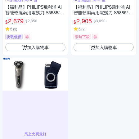
【福利品】PHILIPS飛利浦 AI
【福利品】PHILIPS飛利浦 AI
智能乾濕兩用電鬍刀 S5585/20
智能乾濕兩用電鬍刀 S5885/10
(一年保固)
(一年保固)
2,679
2,905
$2,850
$3,090
$
$
5
5
(
2
)
(
2
)
挑戰低價
券
限時下殺
券
加入購物車
加入購物車
馬上比買最好