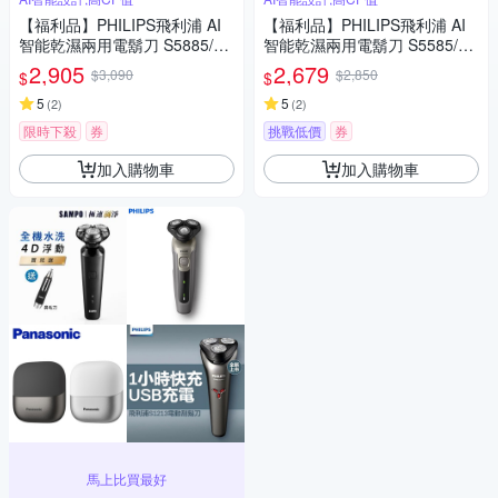
【福利品】PHILIPS飛利浦 AI
【福利品】PHILIPS飛利浦 AI
智能乾濕兩用電鬍刀 S5885/10
智能乾濕兩用電鬍刀 S5585/20
(一年保固)
(一年保固)
2,905
2,679
$3,090
$2,850
$
$
5
5
(
2
)
(
2
)
限時下殺
券
挑戰低價
券
加入購物車
加入購物車
馬上比買最好