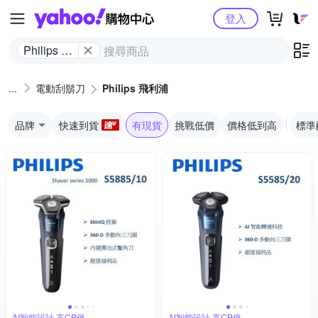
Yahoo購物中心
登入
Philips 飛
利浦
電動刮鬍刀
Philips 飛利浦
品牌
快速到貨
有現貨
挑戰低價
價格低到高
標準
AI智能設計,高CP值
AI智能設計,高CP值