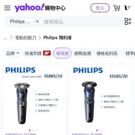
Yahoo購物中心
登入
Philips 飛
利浦
電動刮鬍刀
Philips 飛利浦
品牌
快速到貨
有現貨
挑戰低價
價格低到高
標準
AI智能設計,高CP值
AI智能設計,高CP值