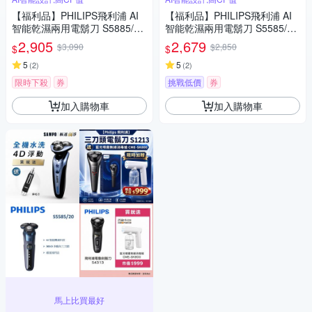
【福利品】PHILIPS飛利浦 AI
【福利品】PHILIPS飛利浦 AI
智能乾濕兩用電鬍刀 S5885/10
智能乾濕兩用電鬍刀 S5585/20
(一年保固)
(一年保固)
2,905
2,679
$3,090
$2,850
$
$
5
5
(
2
)
(
2
)
限時下殺
券
挑戰低價
券
加入購物車
加入購物車
馬上比買最好