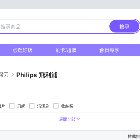
搜尋
必逛好店
刷卡/超取
會員專享
Philips 飛利浦
鬍刀
刀片
刀網
清潔刷
收納袋
展開全部
推薦排