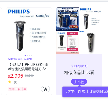
AI智能設計,高CP值
【福利品】PHILIPS飛利浦
馬上比買最好
AI智能乾濕兩用電鬍刀 S58
相似商品比比看
85/10 (一年保固)
2,905
$3,090
$
去比較
5
(
2
)
限時下殺
券
現在可以馬上比較相似