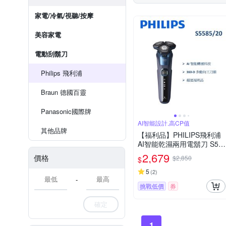
家電/冷氣/視聽/按摩
美容家電
電動刮鬍刀
Philips 飛利浦
Braun 德國百靈
Panasonic國際牌
AI智能設計,高CP值
其他品牌
【福利品】PHILIPS飛利浦
AI智能乾濕兩用電鬍刀 S55
85/20 (一年保固)
2,679
價格
$2,850
$
5
(
2
)
-
挑戰低價
券
確定
1