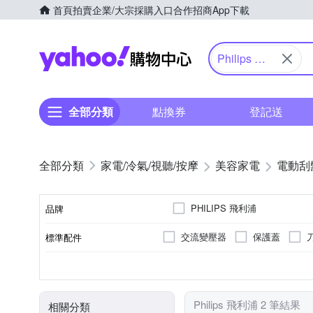
首頁
拍賣
企業/大宗採購入口
合作招商
App下載
Yahoo購物中心
Philips 飛
利浦
全部分類
點換券
登記送
家電/冷氣/視聽/按摩
美容家電
電動刮
PHILIPS 飛利浦
品牌
交流變壓器
保護蓋
標準配件
品牌名稱
三刀頭
有國際電壓
全機可水洗
充電式
刀頭數
國際電壓
防水性能
電源方式
顏色
Philips 飛利浦 2 筆結果
相關分類