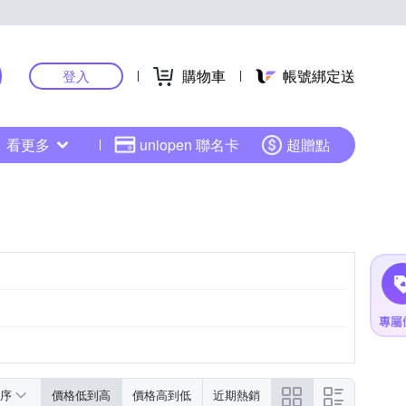
購物車
帳號綁定送
登入
看更多
uniopen 聯名卡
超贈點
序
價格低到高
價格高到低
近期熱銷