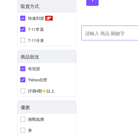
取貨方式
快速到貨
7-11常溫
7-11冷凍
商品狀況
有現貨
Yahoo自營
評價4顆
以上
優惠
挑戰低價
券