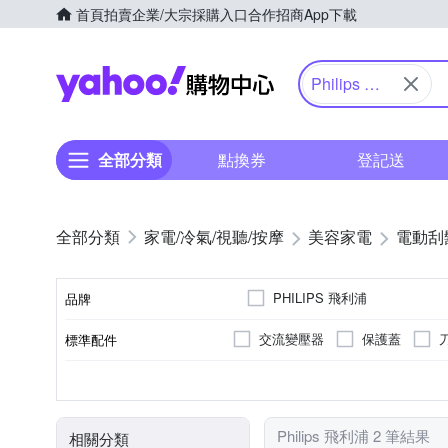
首頁
拍賣
企業/大宗採購入口
合作招商
App下載
Yahoo購物中心
Philips 飛
利浦
全部分類
點換券
登記送
家電/冷氣/視聽/按摩
美容家電
電動刮
PHILIPS 飛利浦
品牌
交流變壓器
保護蓋
標準配件
品牌名稱
三刀頭
有國際電壓
全機可水洗
充電式
刀頭數
國際電壓
防水性能
電源方式
顏色
Philips 飛利浦 2 筆結果
相關分類