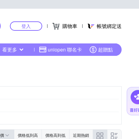
購物車
帳號綁定送
登入
看更多
uniopen 聯名卡
超贈點
價
價格低到高
價格高到低
近期熱銷