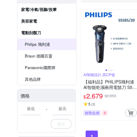
家電/冷氣/視聽/按摩
美容家電
電動刮鬍刀
Philips 飛利浦
Braun 德國百靈
Panasonic國際牌
AI智能設計,高CP值
其他品牌
【福利品】PHILIPS飛利浦
AI智能乾濕兩用電鬍刀 S55
85/20 (一年保固)
2,679
價格
$2,850
$
5
(
2
)
-
挑戰低價
券
確定
1