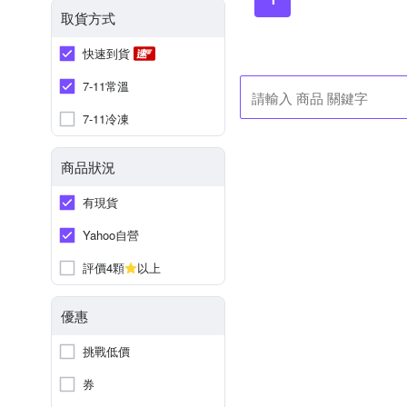
取貨方式
快速到貨
7-11常溫
7-11冷凍
商品狀況
有現貨
Yahoo自營
評價4顆
以上
優惠
挑戰低價
券