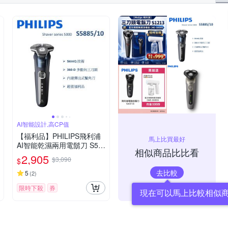
AI智能設計,高CP值
【福利品】PHILIPS飛利浦
馬上比買最好
AI智能乾濕兩用電鬍刀 S58
相似商品比比看
85/10 (一年保固)
2,905
$3,090
$
去比較
5
(
2
)
限時下殺
券
現在可以馬上比較相似