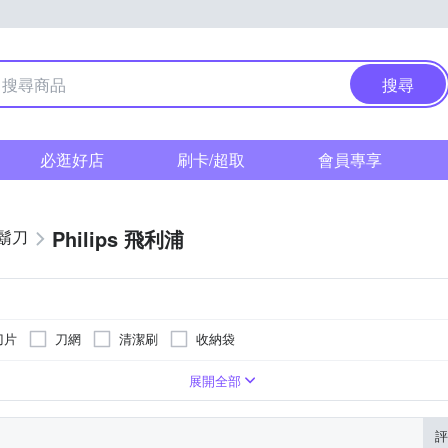
搜尋
必逛好店
刷卡/超取
會員專享
Philips 飛利浦
鬍刀
刀片
刀網
清潔刷
收納袋
展開全部
評