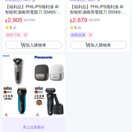
【福利品】PHILIPS飛利浦 AI
【福利品】PHILIPS飛利浦 AI
智能乾濕兩用電鬍刀 S5885/10
智能乾濕兩用電鬍刀 S5585/20
(一年保固)
(一年保固)
2,905
2,679
$3,090
$2,850
$
$
5
5
(
2
)
(
2
)
限時下殺
券
挑戰低價
券
加入購物車
加入購物車
馬上比買最好