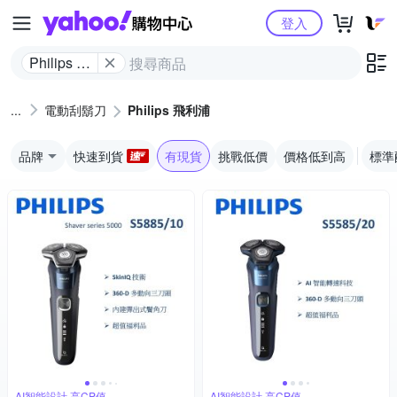
Yahoo購物中心
登入
Philips 飛
利浦
電動刮鬍刀
Philips 飛利浦
品牌
快速到貨
有現貨
挑戰低價
價格低到高
標準
AI智能設計,高CP值
AI智能設計,高CP值