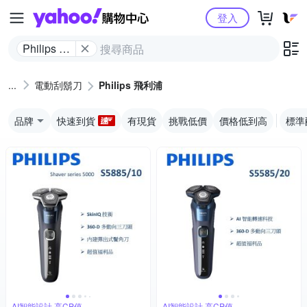
Yahoo購物中心
登入
Philips 飛
利浦
電動刮鬍刀
Philips 飛利浦
品牌
快速到貨
有現貨
挑戰低價
價格低到高
標準
AI智能設計,高CP值
AI智能設計,高CP值