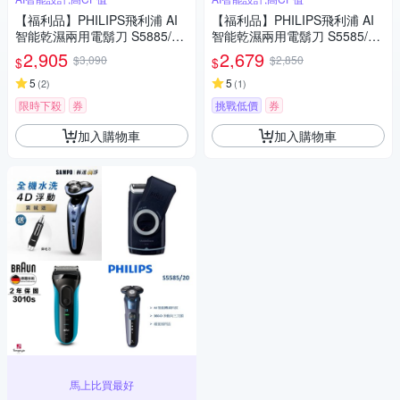
【福利品】PHILIPS飛利浦 AI
【福利品】PHILIPS飛利浦 AI
智能乾濕兩用電鬍刀 S5885/10
智能乾濕兩用電鬍刀 S5585/20
(一年保固)
(一年保固)
2,905
2,679
$3,090
$2,850
$
$
5
5
(
2
)
(
1
)
限時下殺
券
挑戰低價
券
加入購物車
加入購物車
馬上比買最好