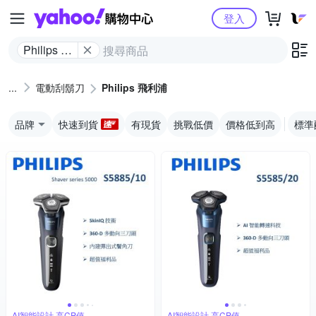
Yahoo購物中心
登入
Philips 飛
利浦
電動刮鬍刀
Philips 飛利浦
品牌
快速到貨
有現貨
挑戰低價
價格低到高
標準
AI智能設計,高CP值
AI智能設計,高CP值