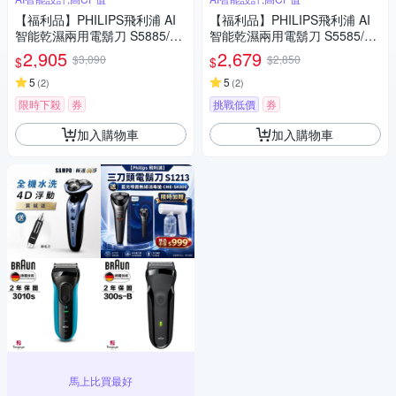
【福利品】PHILIPS飛利浦 AI
【福利品】PHILIPS飛利浦 AI
智能乾濕兩用電鬍刀 S5885/10
智能乾濕兩用電鬍刀 S5585/20
(一年保固)
(一年保固)
2,905
2,679
$3,090
$2,850
$
$
5
5
(
2
)
(
2
)
限時下殺
券
挑戰低價
券
加入購物車
加入購物車
馬上比買最好