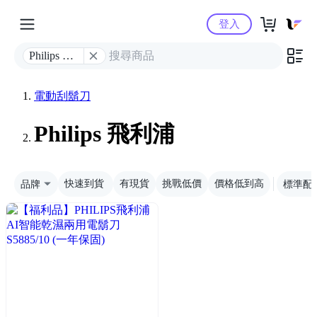
Yahoo購物中心
登入
Philips 飛
利浦
電動刮鬍刀
Philips 飛利浦
品牌
快速到貨
有現貨
挑戰低價
價格低到高
標準配