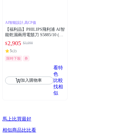
AI智能設計,高CP值
【福利品】PHILIPS飛利浦 AI智
能乾濕兩用電鬍刀 S5885/10 (一
年保固)
2,905
$3,090
$
5
(
2
)
限時下殺
券
看特
色
比較
加入購物車
找相
似
馬上比買最好
相似商品比比看