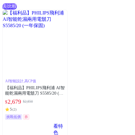
去比較
AI智能設計,高CP值
【福利品】PHILIPS飛利浦 AI智
能乾濕兩用電鬍刀 S5585/20 (一
年保固)
2,679
$2,850
$
5
(
2
)
挑戰低價
券
看特
色