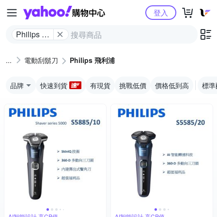
Yahoo購物中心
登入
Philips 飛
利浦
電動刮鬍刀
Philips 飛利浦
品牌
快速到貨
有現貨
挑戰低價
價格低到高
標準
AI智能設計,高CP值
AI智能設計,高CP值