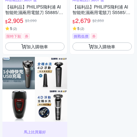
【福利品】PHILIPS飛利浦 AI
【福利品】PHILIPS飛利浦 AI
智能乾濕兩用電鬍刀 S5885/10
智能乾濕兩用電鬍刀 S5585/20
(一年保固)
(一年保固)
2,905
2,679
$3,090
$2,850
$
$
5
5
(
2
)
(
2
)
限時下殺
券
挑戰低價
券
加入購物車
加入購物車
馬上比買最好