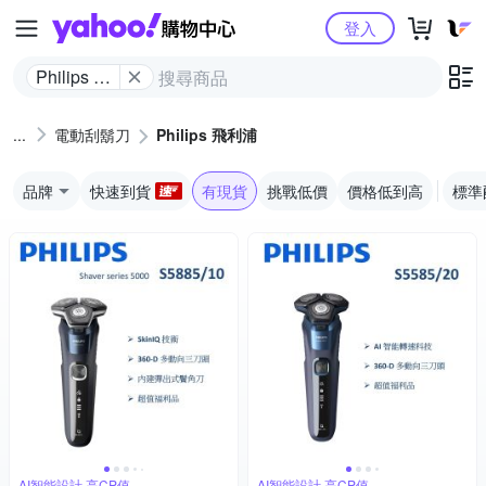
Yahoo購物中心
登入
Philips 飛
利浦
電動刮鬍刀
Philips 飛利浦
品牌
快速到貨
有現貨
挑戰低價
價格低到高
標準
AI智能設計,高CP值
AI智能設計,高CP值