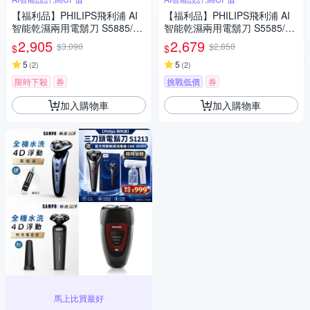
【福利品】PHILIPS飛利浦 AI
【福利品】PHILIPS飛利浦 AI
智能乾濕兩用電鬍刀 S5885/10
智能乾濕兩用電鬍刀 S5585/20
(一年保固)
(一年保固)
2,905
2,679
$3,090
$2,850
$
$
5
5
(
2
)
(
2
)
限時下殺
券
挑戰低價
券
加入購物車
加入購物車
馬上比買最好