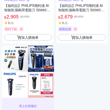
【福利品】PHILIPS飛利浦 AI
【福利品】PHILIPS飛利浦 AI
智能乾濕兩用電鬍刀 S5885/10
智能乾濕兩用電鬍刀 S5585/20
(一年保固)
(一年保固)
2,905
2,679
$3,090
$2,850
$
$
5
5
(
2
)
(
2
)
限時下殺
券
挑戰低價
券
加入購物車
加入購物車
馬上比買最好