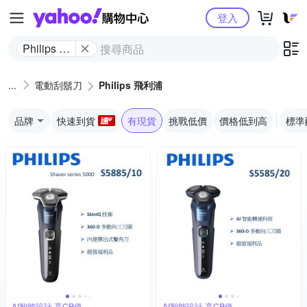
Yahoo購物中心
登入
Philips 飛
利浦
電動刮鬍刀
Philips 飛利浦
品牌
快速到貨
有現貨
挑戰低價
價格低到高
標準
AI智能設計,高CP值
AI智能設計,高CP值