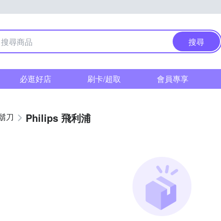
搜尋
必逛好店
刷卡/超取
會員專享
Philips 飛利浦
鬍刀