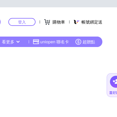
購物車
帳號綁定送
登入
看更多
uniopen 聯名卡
超贈點