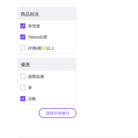
商品狀況
有現貨
Yahoo自營
評價4顆
以上
優惠
挑戰低價
券
活動
清除所有條件