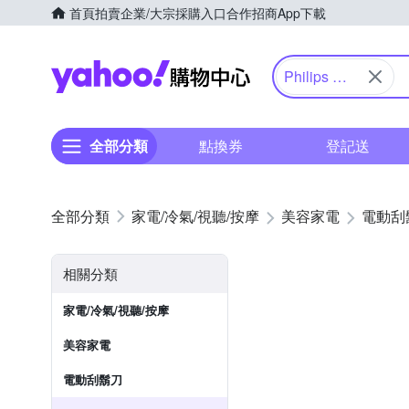
首頁
拍賣
企業/大宗採購入口
合作招商
App下載
Yahoo購物中心
Philips 飛
利浦
全部分類
點換券
登記送
家電/冷氣/視聽/按摩
美容家電
電動刮
相關分類
家電/冷氣/視聽/按摩
美容家電
電動刮鬍刀