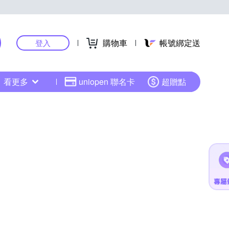
購物車
帳號綁定送
登入
看更多
uniopen 聯名卡
超贈點