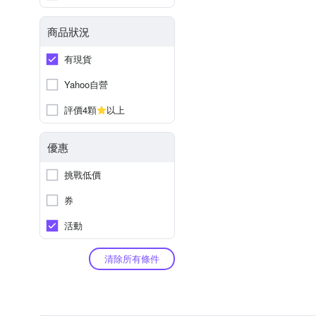
商品狀況
有現貨
Yahoo自營
評價4顆
以上
優惠
挑戰低價
券
活動
清除所有條件