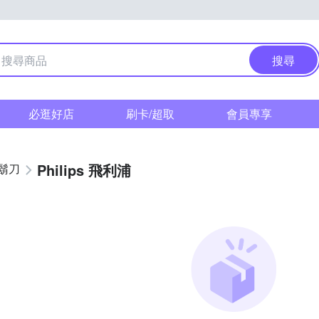
搜尋
必逛好店
刷卡/超取
會員專享
Philips 飛利浦
鬍刀