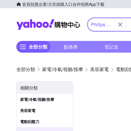
首頁
拍賣
企業/大宗採購入口
合作招商
App下載
Yahoo購物中心
Philips 飛
利浦
全部分類
點換券
登記送
家電/冷氣/視聽/按摩
美容家電
電動刮
相關分類
家電/冷氣/視聽/按摩
美容家電
電動刮鬍刀