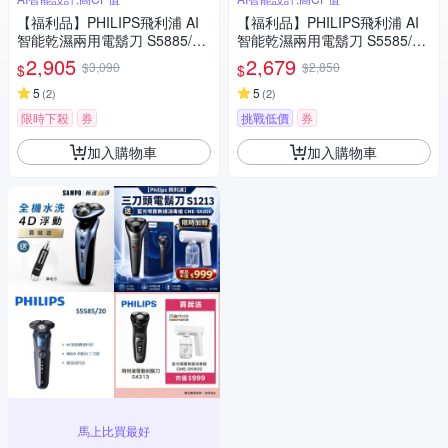
【福利品】PHILIPS飛利浦 AI
【福利品】PHILIPS飛利浦 AI
智能乾濕兩用電鬍刀 S5885/10
智能乾濕兩用電鬍刀 S5585/20
(一年保固)
(一年保固)
2,905
2,679
$3,090
$2,850
$
$
5
5
(
2
)
(
2
)
限時下殺
券
挑戰低價
券
加入購物車
加入購物車
馬上比買最好