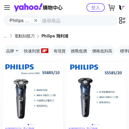
Yahoo購物中心
登入
Philips 飛
利浦
電動刮鬍刀
Philips 飛利浦
品牌
快速到貨
有現貨
挑戰低價
價格低到高
標準
AI智能設計,高CP值
AI智能設計,高CP值