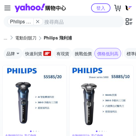
Yahoo購物中心
登入
Philips 飛
利浦
電動刮鬍刀
Philips 飛利浦
品牌
快速到貨
有現貨
挑戰低價
價格低到高
標準
AI智能設計,高CP值
AI智能設計,高CP值