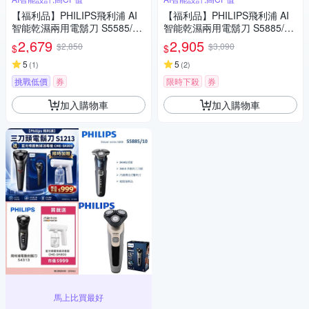
【福利品】PHILIPS飛利浦 AI
【福利品】PHILIPS飛利浦 AI
智能乾濕兩用電鬍刀 S5585/20
智能乾濕兩用電鬍刀 S5885/10
(一年保固)
(一年保固)
2,679
2,905
$2,850
$3,090
$
$
5
5
(
1
)
(
2
)
挑戰低價
券
限時下殺
券
加入購物車
加入購物車
馬上比買最好