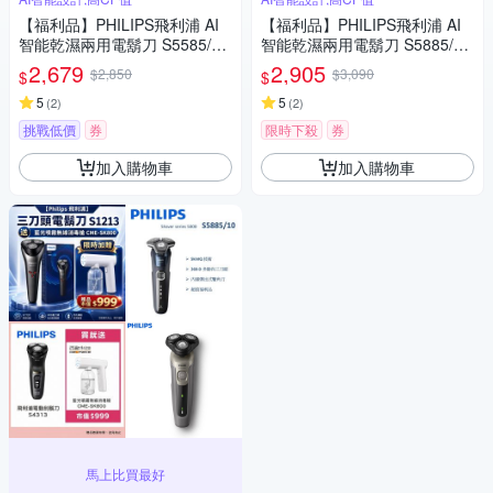
【福利品】PHILIPS飛利浦 AI
【福利品】PHILIPS飛利浦 AI
智能乾濕兩用電鬍刀 S5585/20
智能乾濕兩用電鬍刀 S5885/10
(一年保固)
(一年保固)
2,679
2,905
$2,850
$3,090
$
$
5
5
(
2
)
(
2
)
挑戰低價
券
限時下殺
券
加入購物車
加入購物車
馬上比買最好