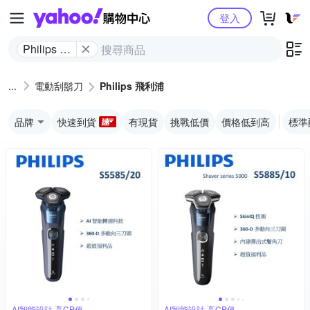
Yahoo購物中心
登入
Philips 飛
利浦
電動刮鬍刀
Philips 飛利浦
品牌
快速到貨
有現貨
挑戰低價
價格低到高
標準
AI智能設計,高CP值
AI智能設計,高CP值