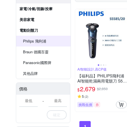
家電/冷氣/視聽/按摩
美容家電
電動刮鬍刀
Philips 飛利浦
Braun 德國百靈
Panasonic國際牌
AI智能設計,高CP值
其他品牌
【福利品】PHILIPS飛利浦
AI智能乾濕兩用電鬍刀 S55
85/20 (一年保固)
2,679
價格
$2,850
$
5
(
2
)
-
挑戰低價
券
確定
1