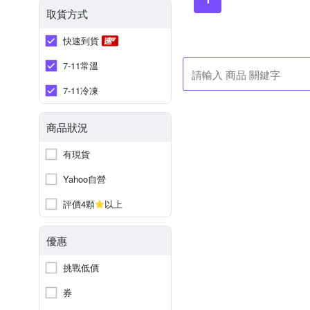
取貨方式
快速到貨
7-11常溫
7-11冷凍
商品狀況
有現貨
Yahoo自營
評價4顆
以上
優惠
挑戰低價
券