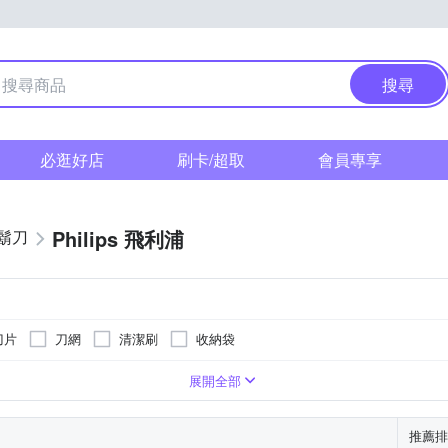
搜尋
必逛好店
刷卡/超取
會員專享
Philips 飛利浦
鬍刀
刀片
刀網
清潔刷
收納袋
展開全部
推薦排