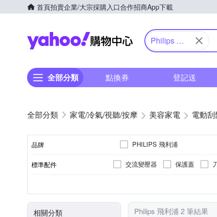
首頁
拍賣
企業/大宗採購入口
合作招商
App下載
Yahoo購物中心
Philips 飛
利浦
全部分類
點換券
登記送
家電/冷氣/視聽/按摩
美容家電
電動刮
PHILIPS 飛利浦
品牌
交流變壓器
保護蓋
標準配件
品牌名稱
三刀頭
有國際電壓
全機可水洗
充電式
刀頭數
國際電壓
防水性能
電源方式
顏色
Philips 飛利浦 2 筆結果
相關分類