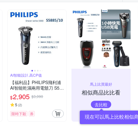
AI智能設計,高CP值
【福利品】PHILIPS飛利浦
馬上比買最好
AI智能乾濕兩用電鬍刀 S58
相似商品比比看
85/10 (一年保固)
2,905
$3,090
$
去比較
5
(
2
)
限時下殺
券
現在可以馬上比較相似