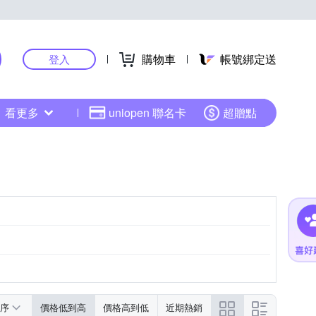
購物車
帳號綁定送
登入
看更多
uniopen 聯名卡
超贈點
序
價格低到高
價格高到低
近期熱銷