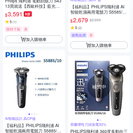
Philips 飛利浦 電動刮鬍刀 S43
13買就送【西歐科技】藍光噴
【福利品】PHILIPS飛利浦 AI
霧無線消毒槍CME-SK800
智能乾濕兩用電鬍刀 S5585/20
3,591
9折
$
(一年保固)
2,679
$2,850
$
5
(
1
)
5
(
2
)
限時下殺
券
挑戰低價
券
加入購物車
加入購物車
補貨中
AI智能設計,高CP值
荷蘭彈性刀頭加寬33%
【福利品】PHILIPS飛利浦 AI
智能乾濕兩用電鬍刀 S5885/10
PHILIPS飛利浦 360度多動向三