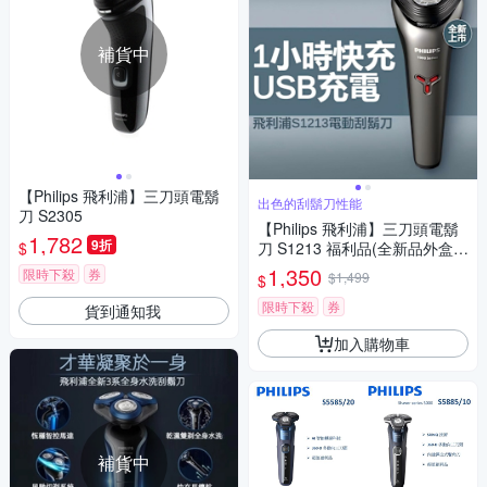
補貨中
【Philips 飛利浦】三刀頭電鬍
出色的刮鬍刀性能
刀 S2305
【Philips 飛利浦】三刀頭電鬍
1,782
9折
$
刀 S1213 福利品(全新品外盒凹
損)
1,350
限時下殺
券
$1,499
$
限時下殺
券
貨到通知我
加入購物車
補貨中