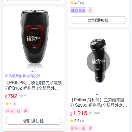
4.3
(
3
)
挑戰低價
券
貨到通知我
補貨中
補貨中
專為理想的操控而設計
【PHILIPS】飛利浦雙刀頭電鬍
刀PQ182 福利品 (全新品外盒
凹損)
792
$879
$
【Philips 飛利浦】三刀頭電鬍
4
(
1
)
刀 S2305 福利品(全新品外盒凹
損)
限時下殺
券
1,215
$1,349
$
貨到通知我
3.3
(
1
)
限時下殺
券