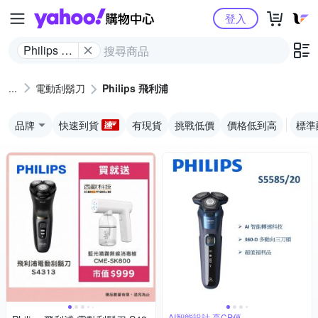
Yahoo購物中心
登入
Philips 飛
利浦
電動刮鬍刀
Philips 飛利浦
品牌
快速到貨
有現貨
挑戰低價
價格低到高
標準
AI智能設計,高CP值