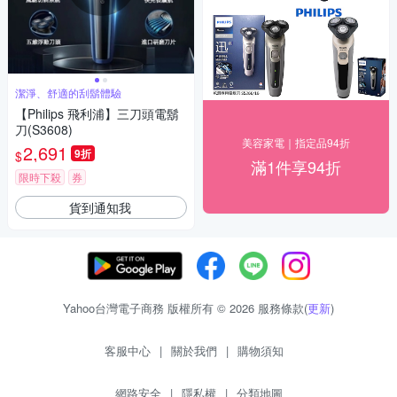
潔淨、舒適的刮鬍體驗
【Philips 飛利浦】三刀頭電鬍
刀(S3608)
美容家電｜指定品94折
2,691
9折
$
滿1件享94折
限時下殺
券
貨到通知我
Yahoo台灣電子商務 版權所有 © 2026 服務條款(
更新
)
客服中心
|
關於我們
|
購物須知
網路安全
|
隱私權
|
分類地圖