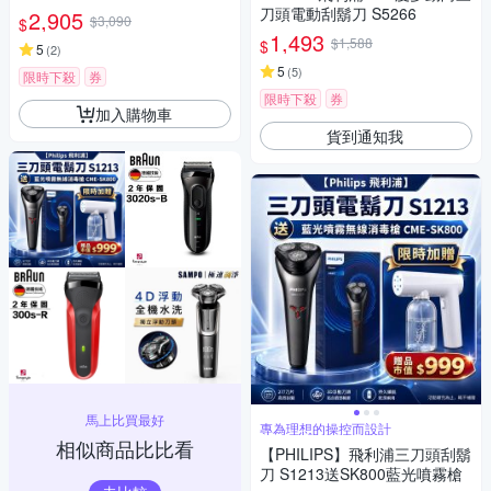
(一年保固)
刀頭電動刮鬍刀 S5266
2,905
$3,090
$
1,493
$1,588
$
5
(
2
)
5
(
5
)
限時下殺
券
限時下殺
券
加入購物車
貨到通知我
馬上比買最好
專為理想的操控而設計
相似商品比比看
【PHILIPS】飛利浦三刀頭刮鬍
刀 S1213送SK800藍光噴霧槍