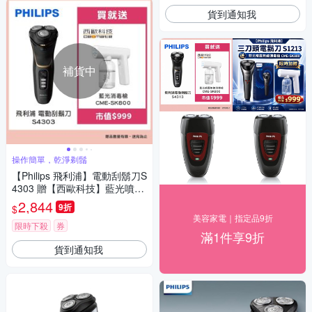
貨到通知我
補貨中
操作簡單，乾淨剃鬚
【Philips 飛利浦】電動刮鬍刀S
4303 贈【西歐科技】藍光噴霧
無線消毒槍CME-SK800
2,844
9折
$
美容家電｜指定品9折
限時下殺
券
滿1件享9折
貨到通知我