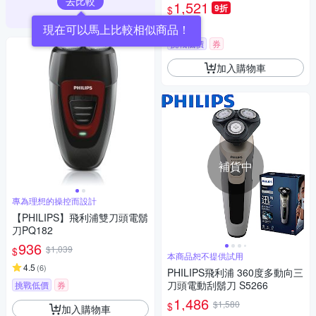
去比較
1,521
9折
$
4.8
(
3
)
現在可以馬上比較相似商品！
挑戰低價
券
加入購物車
補貨中
專為理想的操控而設計
【PHILIPS】飛利浦雙刀頭電鬍
刀PQ182
936
$1,039
$
本商品恕不提供試用
4.5
(
6
)
PHILIPS飛利浦 360度多動向三
刀頭電動刮鬍刀 S5266
挑戰低價
券
1,486
$1,580
$
加入購物車