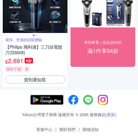
補貨中
潔淨、舒適的刮鬍體驗
美容家電｜指定品94折
【Philips 飛利浦】三刀頭電鬍
滿1件享94折
刀(S3608)
2,691
9折
$
限時下殺
券
貨到通知我
Yahoo台灣電子商務 版權所有 © 2026 服務條款(
更新
)
客服中心
|
關於我們
|
購物須知