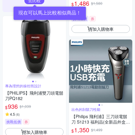
去比較
1,486
$1,580
$
4.3
(
3
)
現在可以馬上比較相似商品！
挑戰低價
券
加入購物車
專為理想的操控而設計
【PHILIPS】飛利浦雙刀頭電鬍
刀PQ182
936
$1,039
$
出色的刮鬍刀性能
4.5
(
6
)
【Philips 飛利浦】三刀頭電鬍
刀 S1213 福利品(全新品外盒凹
挑戰低價
券
損)
1,350
$1,499
$
加入購物車