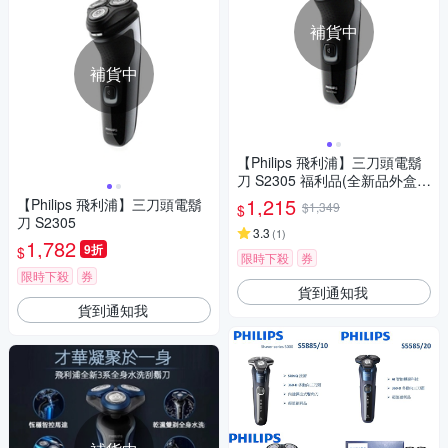
補貨中
補貨中
【Philips 飛利浦】三刀頭電鬍
刀 S2305 福利品(全新品外盒凹
損)
1,215
【Philips 飛利浦】三刀頭電鬍
$1,349
$
刀 S2305
3.3
(
1
)
1,782
9折
$
限時下殺
券
限時下殺
券
貨到通知我
貨到通知我