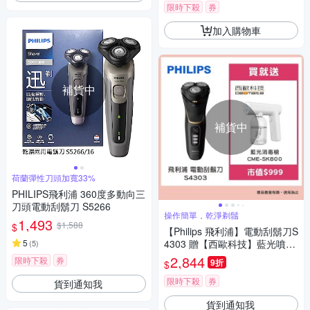
限時下殺
券
加入購物車
補貨中
補貨中
荷蘭彈性刀頭加寬33%
PHILIPS飛利浦 360度多動向三
刀頭電動刮鬍刀 S5266
操作簡單，乾淨剃鬚
1,493
$1,588
$
【Philips 飛利浦】電動刮鬍刀S
5
4303 贈【西歐科技】藍光噴霧
(
5
)
無線消毒槍CME-SK800
2,844
限時下殺
券
9折
$
限時下殺
券
貨到通知我
貨到通知我