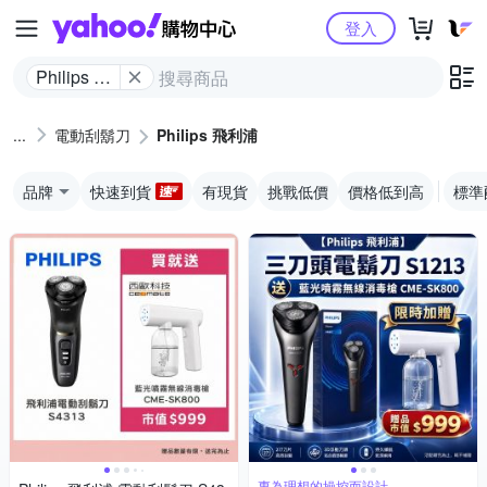
Yahoo購物中心
登入
Philips 飛
利浦
電動刮鬍刀
Philips 飛利浦
品牌
快速到貨
有現貨
挑戰低價
價格低到高
標準
專為理想的操控而設計