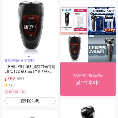
補貨中
專為理想的操控而設計
【PHILIPS】飛利浦雙刀頭電鬍
刀PQ182 福利品 (全新品外盒
美容家電｜指定品9折
凹損)
792
$879
$
滿1件享9折
4
(
1
)
限時下殺
券
貨到通知我