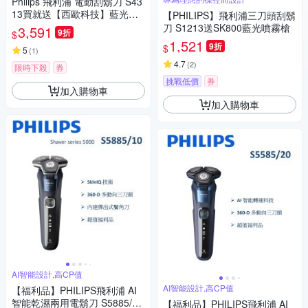
Philips 飛利浦 電動刮鬍刀 S43
13買就送【西歐科技】藍光噴
【PHILIPS】飛利浦三刀頭刮鬍
霧無線消毒槍CME-SK800
刀 S1213送SK800藍光噴霧槍
3,591
9折
$
1,521
9折
$
5
(
1
)
4.7
(
2
)
限時下殺
券
挑戰低價
券
加入購物車
加入購物車
AI智能設計,高CP值
AI智能設計,高CP值
【福利品】PHILIPS飛利浦 AI
智能乾濕兩用電鬍刀 S5885/10
【福利品】PHILIPS飛利浦 AI