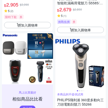
(一年保固)
智能乾濕兩用電鬍刀 S5585/20
2,905
$3,090
$
(一年保固)
2,679
$2,850
$
5
(
2
)
5
(
1
)
限時下殺
券
挑戰低價
券
加入購物車
加入購物車
馬上比買最好
本商品恕不提供試用
相似商品比比看
PHILIPS飛利浦 360度多動向三
刀頭電動刮鬍刀 S5266