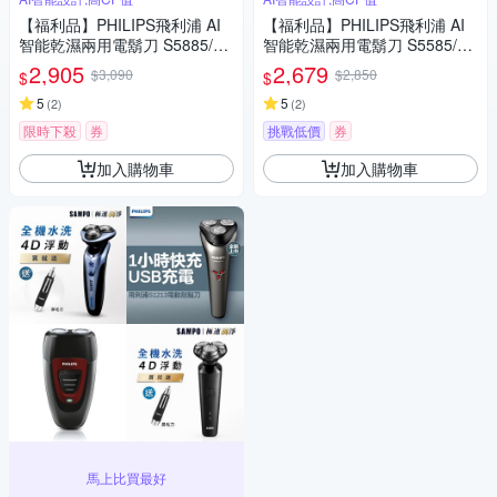
【福利品】PHILIPS飛利浦 AI
【福利品】PHILIPS飛利浦 AI
智能乾濕兩用電鬍刀 S5885/10
智能乾濕兩用電鬍刀 S5585/20
(一年保固)
(一年保固)
2,905
2,679
$3,090
$2,850
$
$
5
5
(
2
)
(
2
)
限時下殺
券
挑戰低價
券
加入購物車
加入購物車
馬上比買最好