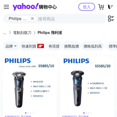
Yahoo購物中心
登入
Philips 飛
利浦
電動刮鬍刀
Philips 飛利浦
品牌
快速到貨
有現貨
挑戰低價
價格低到高
標準
AI智能設計,高CP值
AI智能設計,高CP值