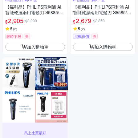
【福利品】PHILIPS飛利浦 AI
【福利品】PHILIPS飛利浦 AI
智能乾濕兩用電鬍刀 S5885/10
智能乾濕兩用電鬍刀 S5585/20
(一年保固)
(一年保固)
2,905
2,679
$3,090
$2,850
$
$
5
5
(
2
)
(
2
)
限時下殺
券
挑戰低價
券
加入購物車
加入購物車
馬上比買最好