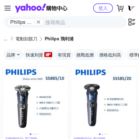
Yahoo購物中心
登入
Philips 飛
利浦
電動刮鬍刀
Philips 飛利浦
品牌
快速到貨
有現貨
挑戰低價
價格低到高
標準
AI智能設計,高CP值
AI智能設計,高CP值