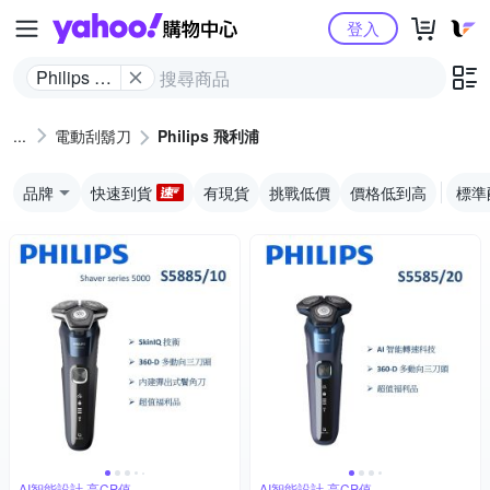
Yahoo購物中心
登入
Philips 飛
利浦
電動刮鬍刀
Philips 飛利浦
品牌
快速到貨
有現貨
挑戰低價
價格低到高
標準
AI智能設計,高CP值
AI智能設計,高CP值