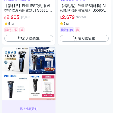
【福利品】PHILIPS飛利浦 AI
【福利品】PHILIPS飛利浦 AI
智能乾濕兩用電鬍刀 S5885/10
智能乾濕兩用電鬍刀 S5585/20
(一年保固)
(一年保固)
2,905
2,679
$3,090
$2,850
$
$
5
5
(
2
)
(
2
)
限時下殺
券
挑戰低價
券
加入購物車
加入購物車
馬上比買最好